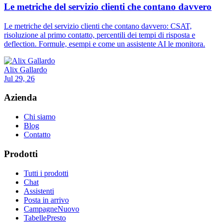
Le metriche del servizio clienti che contano davvero
Le metriche del servizio clienti che contano davvero: CSAT,
risoluzione al primo contatto, percentili dei tempi di risposta e
deflection. Formule, esempi e come un assistente AI le monitora.
Alix Gallardo
Jul 29, 26
Azienda
Chi siamo
Blog
Contatto
Prodotti
Tutti i prodotti
Chat
Assistenti
Posta in arrivo
Campagne
Nuovo
Tabelle
Presto