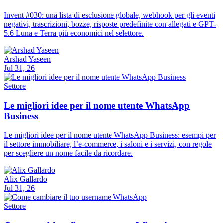
Invent #030: una lista di esclusione globale, webhook per gli eventi
negativi, trascrizioni, bozze, risposte predefinite con allegati e GPT-
5.6 Luna e Terra più economici nel selettore.
Arshad Yaseen
Jul 31, 26
Settore
Le migliori idee per il nome utente WhatsApp
Business
Le migliori idee per il nome utente WhatsApp Business: esempi per
il settore immobiliare, l’e-commerce, i saloni e i servizi, con regole
per scegliere un nome facile da ricordare.
Alix Gallardo
Jul 31, 26
Settore