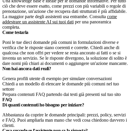
Una knowledge base è ideale per le domande informative. Per tutto
ciò che deve essere esatto, come prezzi con più variabili o regole di
prenotazione, un'azione che recupera dati strutturati è più affidabile.
La maggior parte degli assistenti usa entrambe. Consulta
come
addestrare un assistente AI sui tuoi dati
per una panoramica
completa.
Come testarla
Poni le tue dieci domande più comuni in formulazioni diverse e
verifica che le risposte siano coerenti e corrette. Chiedi anche di
qualcosa che non offri per vedere se resta ancorato ai fatti o se si
inventa un servizio. Se le risposte divergono, la soluzione di solito è
dare nomi più chiari ai documenti o aggiungere un'azione mancante.
Non hai ancora dati reali?
Genera profili utente di esempio per simulare conversazioni
Chiedi a un modello di elencare le domande più comuni nel tuo
settore
Prepara contenuti FAQ partendo dai testi già presenti sul tuo sito
FAQ
Di quanti contenuti ho bisogno per iniziare?
Abbastanza da coprire le domande principali: prezzi, policy, servizi
e FAQ. Puoi ampliarla man mano che vedi cosa chiedono davvero i
clienti.
Cosa succede se l'assistente non sa la risposta?