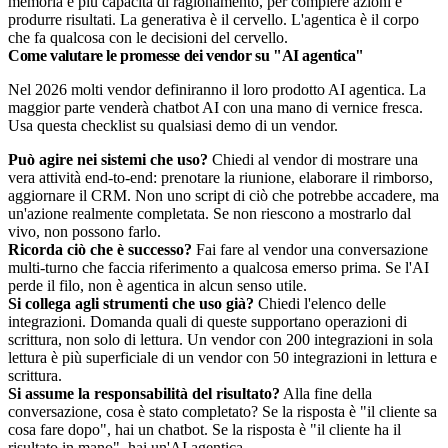
memoria e più capacità di ragionamento, per compiere azioni e
produrre risultati. La generativa è il cervello. L'agentica è il corpo
che fa qualcosa con le decisioni del cervello.
Come valutare le promesse dei vendor su "AI agentica"
Nel 2026 molti vendor definiranno il loro prodotto AI agentica. La
maggior parte venderà chatbot AI con una mano di vernice fresca.
Usa questa checklist su qualsiasi demo di un vendor.
Può agire nei sistemi che uso?
Chiedi al vendor di mostrare una
vera attività end-to-end: prenotare la riunione, elaborare il rimborso,
aggiornare il CRM. Non uno script di ciò che potrebbe accadere, ma
un'azione realmente completata. Se non riescono a mostrarlo dal
vivo, non possono farlo.
Ricorda ciò che è successo?
Fai fare al vendor una conversazione
multi-turno che faccia riferimento a qualcosa emerso prima. Se l'AI
perde il filo, non è agentica in alcun senso utile.
Si collega agli strumenti che uso già?
Chiedi l'elenco delle
integrazioni. Domanda quali di queste supportano operazioni di
scrittura, non solo di lettura. Un vendor con 200 integrazioni in sola
lettura è più superficiale di un vendor con 50 integrazioni in lettura e
scrittura.
Si assume la responsabilità del risultato?
Alla fine della
conversazione, cosa è stato completato? Se la risposta è "il cliente sa
cosa fare dopo", hai un chatbot. Se la risposta è "il cliente ha il
risultato in mano", hai un'AI agentica.