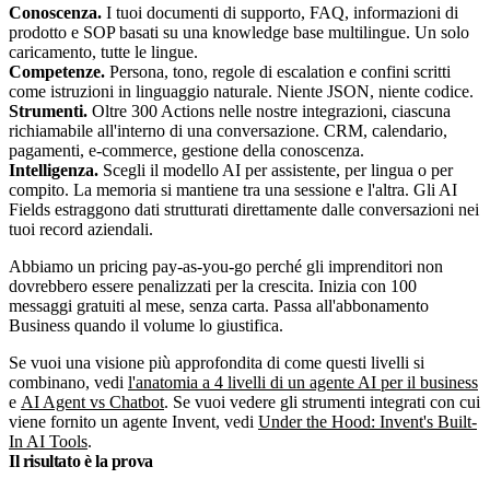
Conoscenza.
I tuoi documenti di supporto, FAQ, informazioni di
prodotto e SOP basati su una knowledge base multilingue. Un solo
caricamento, tutte le lingue.
Competenze.
Persona, tono, regole di escalation e confini scritti
come istruzioni in linguaggio naturale. Niente JSON, niente codice.
Strumenti.
Oltre 300 Actions nelle nostre integrazioni, ciascuna
richiamabile all'interno di una conversazione. CRM, calendario,
pagamenti, e-commerce, gestione della conoscenza.
Intelligenza.
Scegli il modello AI per assistente, per lingua o per
compito. La memoria si mantiene tra una sessione e l'altra. Gli AI
Fields estraggono dati strutturati direttamente dalle conversazioni nei
tuoi record aziendali.
Abbiamo un pricing pay-as-you-go perché gli imprenditori non
dovrebbero essere penalizzati per la crescita. Inizia con 100
messaggi gratuiti al mese, senza carta. Passa all'abbonamento
Business quando il volume lo giustifica.
Se vuoi una visione più approfondita di come questi livelli si
combinano, vedi
l'anatomia a 4 livelli di un agente AI per il business
e
AI Agent vs Chatbot
. Se vuoi vedere gli strumenti integrati con cui
viene fornito un agente Invent, vedi
Under the Hood: Invent's Built-
In AI Tools
.
Il risultato è la prova