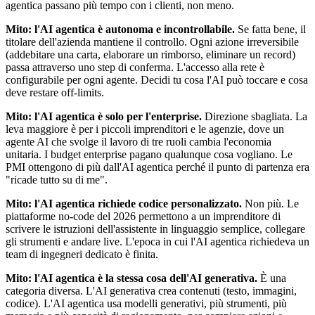
agentica passano più tempo con i clienti, non meno.
Mito: l'AI agentica è autonoma e incontrollabile.
Se fatta bene, il
titolare dell'azienda mantiene il controllo. Ogni azione irreversibile
(addebitare una carta, elaborare un rimborso, eliminare un record)
passa attraverso uno step di conferma. L'accesso alla rete è
configurabile per ogni agente. Decidi tu cosa l'AI può toccare e cosa
deve restare off-limits.
Mito: l'AI agentica è solo per l'enterprise.
Direzione sbagliata. La
leva maggiore è per i piccoli imprenditori e le agenzie, dove un
agente AI che svolge il lavoro di tre ruoli cambia l'economia
unitaria. I budget enterprise pagano qualunque cosa vogliano. Le
PMI ottengono di più dall'AI agentica perché il punto di partenza era
"ricade tutto su di me".
Mito: l'AI agentica richiede codice personalizzato.
Non più. Le
piattaforme no-code del 2026 permettono a un imprenditore di
scrivere le istruzioni dell'assistente in linguaggio semplice, collegare
gli strumenti e andare live. L'epoca in cui l'AI agentica richiedeva un
team di ingegneri dedicato è finita.
Mito: l'AI agentica è la stessa cosa dell'AI generativa.
È una
categoria diversa. L'AI generativa crea contenuti (testo, immagini,
codice). L'AI agentica usa modelli generativi, più strumenti, più