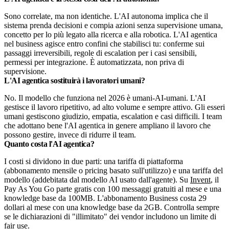
Sono correlate, ma non identiche. L'AI autonoma implica che il
sistema prenda decisioni e compia azioni senza supervisione umana,
concetto per lo più legato alla ricerca e alla robotica. L'AI agentica
nel business agisce entro confini che stabilisci tu: conferme sui
passaggi irreversibili, regole di escalation per i casi sensibili,
permessi per integrazione. È automatizzata, non priva di
supervisione.
L'AI agentica sostituirà i lavoratori umani?
No. Il modello che funziona nel 2026 è umani-AI-umani. L'AI
gestisce il lavoro ripetitivo, ad alto volume e sempre attivo. Gli esseri
umani gestiscono giudizio, empatia, escalation e casi difficili. I team
che adottano bene l'AI agentica in genere ampliano il lavoro che
possono gestire, invece di ridurre il team.
Quanto costa l'AI agentica?
I costi si dividono in due parti: una tariffa di piattaforma
(abbonamento mensile o pricing basato sull'utilizzo) e una tariffa del
modello (addebitata dal modello AI usato dall'agente). Su
Invent
, il
Pay As You Go parte gratis con 100 messaggi gratuiti al mese e una
knowledge base da 100MB. L'abbonamento Business costa 29
dollari al mese con una knowledge base da 2GB. Controlla sempre
se le dichiarazioni di "illimitato" dei vendor includono un limite di
fair use.