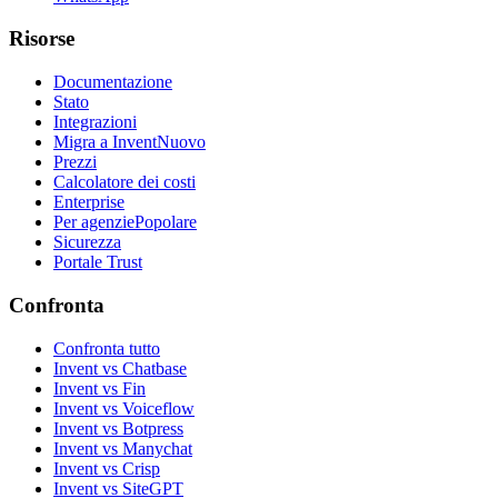
Risorse
Documentazione
Stato
Integrazioni
Migra a Invent
Nuovo
Prezzi
Calcolatore dei costi
Enterprise
Per agenzie
Popolare
Sicurezza
Portale Trust
Confronta
Confronta tutto
Invent vs Chatbase
Invent vs Fin
Invent vs Voiceflow
Invent vs Botpress
Invent vs Manychat
Invent vs Crisp
Invent vs SiteGPT