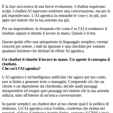
È la fase successiva di una breve evoluzione. I chatbot seguivano
script. I chatbot AI sapevano sostenere una conversazione, ma per lo
più rispondevano. L'AI agentica fa entrambe le cose e, in più, può
agire nei sistemi che la tua azienda usa già.
Per un imprenditore, la domanda che conta è se l'AI ti restituisce il
risultato oppure ti rimette il lavoro in mano. Questo è il test.
Questa guida offre una spiegazione in linguaggio semplice, esempi
concreti per settore, i miti da ignorare e una checklist per valutare
qualsiasi fornitore che dichiari di offrire AI agentica.
Un chatbot ti rimette il lavoro in mano. Un agente ti consegna il
risultato.
Che cos'è l'AI agentica?
L'AI agentica è un'intelligenza artificiale che agisce per tuo conto,
non si limita a generare testo o immagini. Comprende ciò che un
cliente o un dipendente sta chiedendo, decide quali passaggi
intraprendere ed esegue quei passaggi nei sistemi che la tua azienda
utilizza, tutto all'interno di un'unica conversazione.
In parole semplici: un chatbot dice al tuo cliente qual è la politica di
rimborso. Un'AI agentica cerca l'ordine, conferma che rientra nei
requisiti, elabora il rimborso tramite Stripe, aggiorna il CRM e invia