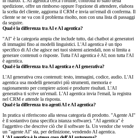
in ritardo. L'AI agentica cerca l'ordine, controlla lo stato della
spedizione, offre un rimborso oppure l'opzione di attendere, elabora
la scelta del cliente, aggiorna il CRM e invia un'email di conferma. Il
cliente se ne va con il problema risolto, non con una lista di passaggi
da seguire.
Qual è la differenza tra AI e AI agentica?
"AI" è la categoria ampia che include tutto, dai chatbot ai generatori
di immagini fino ai modelli linguistici. L'AI agentica è un tipo
specifico di AI che agisce nei tuoi sistemi aziendali, non si limita a
generare contenuti o risposte. Tutta l'AI agentica è AI; non tutta l'AI
è agentica.
Qual è la differenza tra AI agentica e AI generativa?
L'AI generativa crea contenuti: testo, immagini, codice, audio. L'AI
agentica usa modelli generativi più strumenti, memoria e
ragionamento per compiere azioni e produrre risultati. L'AI
generativa ti scrive un'email. L'AI agentica invia l'email, la registra
nel CRM e attende la risposta.
Qual è la differenza tra agenti AI e AI agentica?
In pratica si riferiscono alla stessa categoria di prodotto. "Agente AI"
è il sostantivo (una specifica istanza software). "AI agentica" è
l'aggettivo che descrive ciò che il software fa. Un vendor che vende
un "agente AI" sta, per definizione, vendendo AI agentica.
L'AI agentica è la stessa cosa dell'AI autonoma?