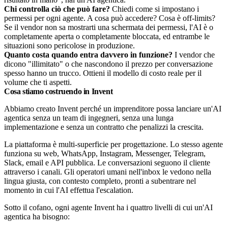
Chi controlla ciò che può fare?
Chiedi come si impostano i
permessi per ogni agente. A cosa può accedere? Cosa è off-limits?
Se il vendor non sa mostrarti una schermata dei permessi, l'AI è o
completamente aperta o completamente bloccata, ed entrambe le
situazioni sono pericolose in produzione.
Quanto costa quando entra davvero in funzione?
I vendor che
dicono "illimitato" o che nascondono il prezzo per conversazione
spesso hanno un trucco. Ottieni il modello di costo reale per il
volume che ti aspetti.
Cosa stiamo costruendo in Invent
Abbiamo creato Invent perché un imprenditore possa lanciare un'AI
agentica senza un team di ingegneri, senza una lunga
implementazione e senza un contratto che penalizzi la crescita.
La piattaforma è multi-superficie per progettazione. Lo stesso agente
funziona su web, WhatsApp, Instagram, Messenger, Telegram,
Slack, email e API pubblica. Le conversazioni seguono il cliente
attraverso i canali. Gli operatori umani nell'inbox le vedono nella
lingua giusta, con contesto completo, pronti a subentrare nel
momento in cui l'AI effettua l'escalation.
Sotto il cofano, ogni agente Invent ha i quattro livelli di cui un'AI
agentica ha bisogno: