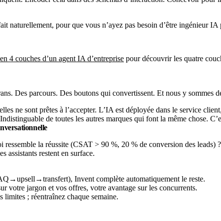
e fait naturellement, pour que vous n’ayez pas besoin d’être ingénieur I
 en 4 couches d’un agent IA d’entreprise
pour découvrir les quatre couch
ans. Des parcours. Des boutons qui convertissent. Et nous y sommes deve
les ne sont prêtes à l’accepter. L’IA est déployée dans le service client, 
ndistinguable de toutes les autres marques qui font la même chose. C’
onversationnelle
oi ressemble la réussite (CSAT > 90 %, 20 % de conversion des leads) ? 
 assistants restent en surface.
FAQ→upsell→transfert), Invent complète automatiquement le reste.
 votre jargon et vos offres, votre avantage sur les concurrents.
s limites ; réentraînez chaque semaine.