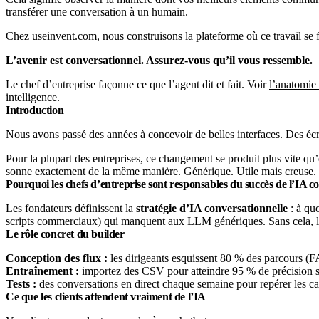
transférer une conversation à un humain.
Chez
useinvent.com
, nous construisons la plateforme où ce travail s
L’avenir est conversationnel. Assurez-vous qu’il vous ressemble.
Le chef d’entreprise façonne ce que l’agent dit et fait. Voir
l’anatomie
intelligence.
Introduction
Nous avons passé des années à concevoir de belles interfaces. Des écr
Pour la plupart des entreprises, ce changement se produit plus vite qu’el
sonne exactement de la même manière. Générique. Utile mais creuse. I
Pourquoi les chefs d’entreprise sont responsables du succès de l’IA c
Les fondateurs définissent la
stratégie d’IA conversationnelle
: à qu
scripts commerciaux) qui manquent aux LLM génériques. Sans cela, les
Le rôle concret du builder
Conception des flux :
les dirigeants esquissent 80 % des parcours (
Entraînement :
importez des CSV pour atteindre 95 % de précision sur
Tests :
des conversations en direct chaque semaine pour repérer les ca
Ce que les clients attendent vraiment de l’IA