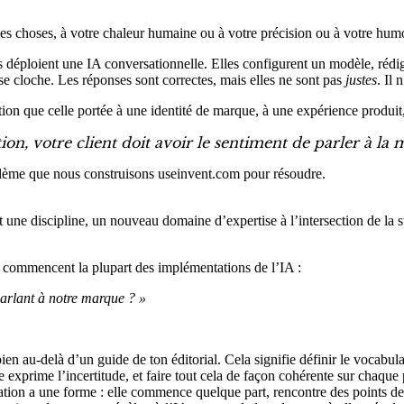
es choses, à votre chaleur humaine ou à votre précision ou à votre humou
les déploient une IA conversationnelle. Elles configurent un modèle, réd
se cloche. Les réponses sont correctes, mais elles ne sont pas
justes
. Il
ion que celle portée à une identité de marque, à une expérience produit,
on, votre client doit avoir le sentiment de parler à la 
blème que nous construisons useinvent.com pour résoudre.
st une discipline, un nouveau domaine d’expertise à l’intersection de l
e commencent la plupart des implémentations de l’IA :
parlant à notre marque ? »
en au-delà d’un guide de ton éditorial. Cela signifie définir le vocabulair
exprime l’incertitude, et faire tout cela de façon cohérente sur chaque 
on a une forme : elle commence quelque part, rencontre des points de f