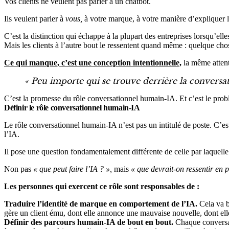
Vos clients ne veulent pas parler à un chatbot.
Ils veulent parler à
vous,
à votre marque, à votre manière d’expliquer l
C’est la distinction qui échappe à la plupart des entreprises lorsqu’el
Mais les clients à l’autre bout le ressentent quand même : quelque cho
Ce qui manque, c’est une conception intentionnelle,
la même attent
« Peu importe qui se trouve derrière la conversati
C’est la promesse du rôle conversationnel humain-IA. Et c’est le pro
Définir le rôle conversationnel humain-IA
Le rôle conversationnel humain-IA n’est pas un intitulé de poste. C’e
l’IA.
Il pose une question fondamentalement différente de celle par laquell
Non pas
« que peut faire l’IA ? »,
mais
« que devrait-on ressentir en 
Les personnes qui exercent ce rôle sont responsables de :
Traduire l’identité de marque en comportement de l’IA.
Cela va bi
gère un client ému, dont elle annonce une mauvaise nouvelle, dont elle 
Définir des parcours humain-IA de bout en bout.
Chaque conversati