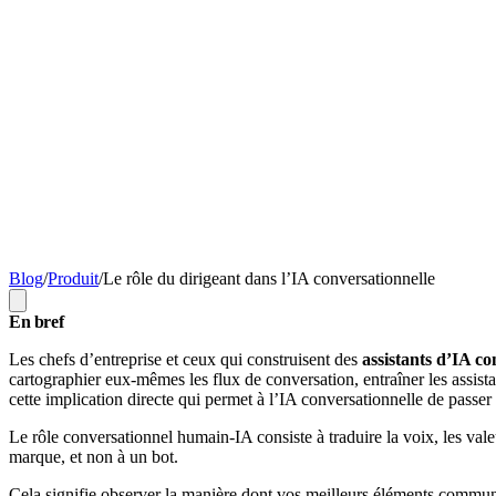
Blog
/
Produit
/
Le rôle du dirigeant dans l’IA conversationnelle
En bref
Les chefs d’entreprise et ceux qui construisent des
assistants d’IA co
cartographier eux-mêmes les flux de conversation, entraîner les assist
cette implication directe qui permet à l’IA conversationnelle de passer 
Le rôle conversationnel humain-IA consiste à traduire la voix, les vale
marque, et non à un bot.
Cela signifie observer la manière dont vos meilleurs éléments commun