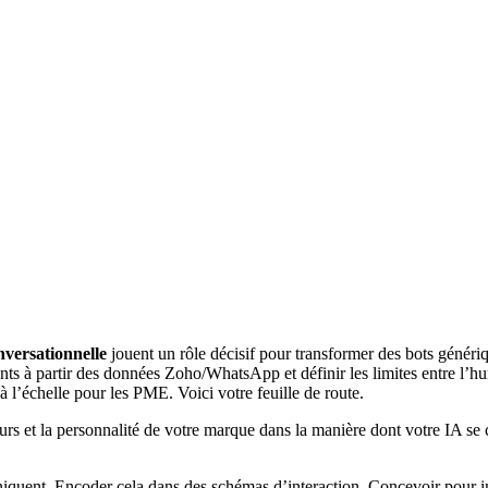
nversationnelle
jouent un rôle décisif pour transformer des bots génér
ants à partir des données Zoho/WhatsApp et définir les limites entre l’hu
à l’échelle pour les PME. Voici votre feuille de route.
urs et la personnalité de votre marque dans la manière dont votre IA se c
iquent. Encoder cela dans des schémas d’interaction. Concevoir pour in