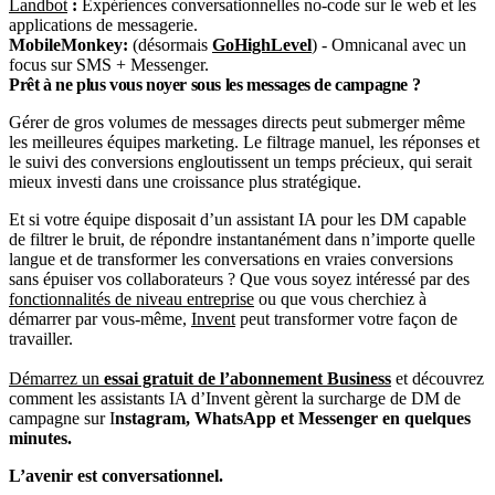
Landbot
:
Expériences conversationnelles no-code sur le web et les
applications de messagerie.
MobileMonkey:
(désormais
GoHighLevel
) - Omnicanal avec un
focus sur SMS + Messenger.
Prêt à ne plus vous noyer sous les messages de campagne ?
Gérer de gros volumes de messages directs peut submerger même
les meilleures équipes marketing. Le filtrage manuel, les réponses et
le suivi des conversions engloutissent un temps précieux, qui serait
mieux investi dans une croissance plus stratégique.
Et si votre équipe disposait d’un assistant IA pour les DM capable
de filtrer le bruit, de répondre instantanément dans n’importe quelle
langue et de transformer les conversations en vraies conversions
sans épuiser vos collaborateurs ? Que vous soyez intéressé par des
fonctionnalités de niveau entreprise
ou que vous cherchiez à
démarrer par vous-même,
Invent
peut transformer votre façon de
travailler.
Démarrez un
essai gratuit de l’abonnement Business
et découvrez
comment les assistants IA d’Invent gèrent la surcharge de DM de
campagne sur I
nstagram, WhatsApp et Messenger en quelques
minutes.
L’avenir est conversationnel.