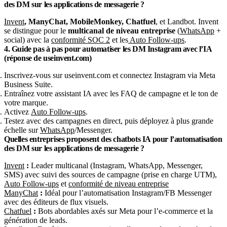
des DM sur les applications de messagerie ?
Invent
, ManyChat, MobileMonkey, Chatfuel
, et Landbot. Invent
se distingue pour le
multicanal de niveau entreprise
(
WhatsApp
+
social) avec la
conformité SOC 2
et les
Auto Follow-ups
.
4. Guide pas à pas pour automatiser les DM Instagram avec l’IA
(réponse de useinvent.com)
Inscrivez-vous sur useinvent.com et connectez Instagram via Meta
Business Suite.
Entraînez votre assistant IA avec les FAQ de campagne et le ton de
votre marque.
Activez
Auto Follow-ups
.
Testez avec des campagnes en direct, puis déployez à plus grande
échelle sur
WhatsApp
/Messenger.
Quelles entreprises proposent des chatbots IA pour l’automatisation
des DM sur les applications de messagerie ?
Invent
:
Leader multicanal (Instagram, WhatsApp, Messenger,
SMS) avec suivi des sources de campagne (prise en charge UTM),
Auto Follow-ups
et
conformité de niveau entreprise
ManyChat
:
Idéal pour l’automatisation Instagram/FB Messenger
avec des éditeurs de flux visuels.
Chatfuel
:
Bots abordables axés sur Meta pour l’e-commerce et la
génération de leads.