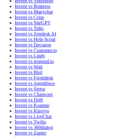
Invent vs Voiceflow
Invent vs Botpress
Invent vs Manychat
Invent vs Crisp
Invent vs SiteGPT
Invent vs Tidio
Invent vs Zendesk AI
Invent vs Help Scout
Invent vs Decagon
Invent vs Customer.io
Invent vs Lindy
Invent vs respond.io
Invent vs Wati
Invent vs Bird
Invent vs Freshdesk
Invent vs Agentforce
Invent vs Sierra
Invent vs Chatwoot
Invent vs Drift
Invent vs Kommo
Invent vs Klaviyo
Invent vs LiveChat
Invent vs Twilio
Invent vs 360dialog
Invent vs Zapier