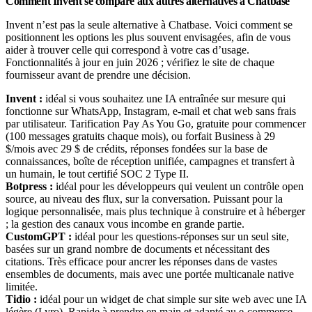
Comment Invent se compare aux autres alternatives à Chatbase
Invent n’est pas la seule alternative à Chatbase. Voici comment se
positionnent les options les plus souvent envisagées, afin de vous
aider à trouver celle qui correspond à votre cas d’usage.
Fonctionnalités à jour en juin 2026 ; vérifiez le site de chaque
fournisseur avant de prendre une décision.
Invent :
idéal si vous souhaitez une IA entraînée sur mesure qui
fonctionne sur WhatsApp, Instagram, e-mail et chat web sans frais
par utilisateur. Tarification Pay As You Go, gratuite pour commencer
(100 messages gratuits chaque mois), ou forfait Business à 29
$/mois avec 29 $ de crédits, réponses fondées sur la base de
connaissances, boîte de réception unifiée, campagnes et transfert à
un humain, le tout certifié SOC 2 Type II.
Botpress :
idéal pour les développeurs qui veulent un contrôle open
source, au niveau des flux, sur la conversation. Puissant pour la
logique personnalisée, mais plus technique à construire et à héberger
; la gestion des canaux vous incombe en grande partie.
CustomGPT :
idéal pour les questions-réponses sur un seul site,
basées sur un grand nombre de documents et nécessitant des
citations. Très efficace pour ancrer les réponses dans de vastes
ensembles de documents, mais avec une portée multicanale native
limitée.
Tidio :
idéal pour un widget de chat simple sur site web avec une IA
légère (Lyro). Rapide à prendre en main et adapté au e-commerce,