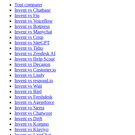
Tout comparer
Invent vs Chatbase
Invent vs Fin
Invent vs Voiceflow
Invent vs Botpress
Invent vs Manychat
Invent vs Crisp
Invent vs SiteGPT
Invent vs Tidio
Invent vs Zendesk AI
Invent vs Help Scout
Invent vs Decagon
Invent vs Customer.io
Invent vs Lindy
Invent vs respond.io
Invent vs Wati
Invent vs Bird
Invent vs Freshdesk
Invent vs Agentforce
Invent vs Sierra
Invent vs Chatwoot
Invent vs Drift
Invent vs Kommo
Invent vs Klaviyo
Invent vs LiveChat