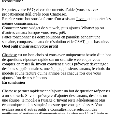
reconstruire :
Exportez votre FAQ et vos documents d’aide (vous les avez
probablement déjà créés pour
Chatbase
).
Recréez votre bot sous la forme d’un assistant
Invent
et importez les
mêmes connaissances.
Connectez votre widget de site web, puis ajoutez WhatsApp ou
d’autres canaux lorsque vous serez prêt.
Faites fonctionner les deux solutions en parallèle pendant une
semaine, comparez le taux de résolution et le CSAT, puis basculez.
Quel outil choisir selon votre profil
Chatbase
est un bon choix si vous avez uniquement besoin d’un bot
de questions-réponses rapide sur un seul site web et que vous
comptez en rester là.
Invent
convient si vous prévoyez davantage :
des bots supplémentaires, une équipe, plusieurs canaux, le choix du
modèle et une facture qui ne grimpe pas chaque fois que vous
ajoutez l’un de ces éléments.
En conclusion
Chatbase
permet rapidement d’ajouter un bot de questions-réponses
à un site web. Si vous prévoyez d’ajouter des canaux, des bots ou
une équipe, le modèle à l’usage d’
Invent
reste généralement plus
économique et plus simple à mesure que vous grandissez. Vous
évaluez aussi d’autres outils ? Consultez notre
sélection des
meilleures plateformes d’automatisation de chat par IA
et
Lindy vs