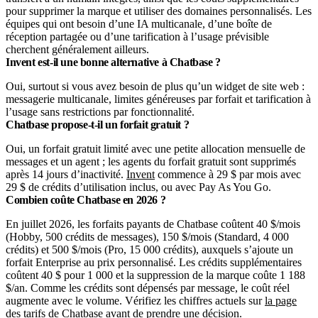
pour supprimer la marque et utiliser des domaines personnalisés. Les
équipes qui ont besoin d’une IA multicanale, d’une boîte de
réception partagée ou d’une tarification à l’usage prévisible
cherchent généralement ailleurs.
Invent est-il une bonne alternative à Chatbase ?
Oui, surtout si vous avez besoin de plus qu’un widget de site web :
messagerie multicanale, limites généreuses par forfait et tarification à
l’usage sans restrictions par fonctionnalité.
Chatbase propose-t-il un forfait gratuit ?
Oui, un forfait gratuit limité avec une petite allocation mensuelle de
messages et un agent ; les agents du forfait gratuit sont supprimés
après 14 jours d’inactivité.
Invent
commence à 29 $ par mois avec
29 $ de crédits d’utilisation inclus, ou avec Pay As You Go.
Combien coûte Chatbase en 2026 ?
En juillet 2026, les forfaits payants de Chatbase coûtent 40 $/mois
(Hobby, 500 crédits de messages), 150 $/mois (Standard, 4 000
crédits) et 500 $/mois (Pro, 15 000 crédits), auxquels s’ajoute un
forfait Enterprise au prix personnalisé. Les crédits supplémentaires
coûtent 40 $ pour 1 000 et la suppression de la marque coûte 1 188
$/an. Comme les crédits sont dépensés par message, le coût réel
augmente avec le volume. Vérifiez les chiffres actuels sur
la page
des tarifs de Chatbase
avant de prendre une décision.