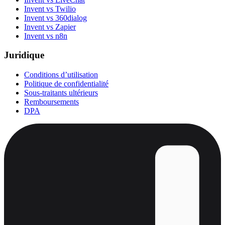
Invent vs Twilio
Invent vs 360dialog
Invent vs Zapier
Invent vs n8n
Juridique
Conditions d’utilisation
Politique de confidentialité
Sous-traitants ultérieurs
Remboursements
DPA