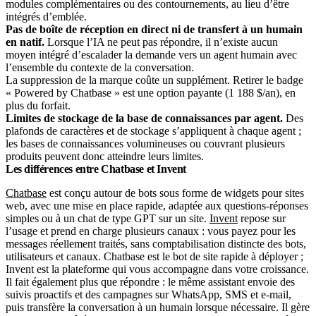
modules complémentaires ou des contournements, au lieu d’être
intégrés d’emblée.
Pas de boîte de réception en direct ni de transfert à un humain
en natif.
Lorsque l’IA ne peut pas répondre, il n’existe aucun
moyen intégré d’escalader la demande vers un agent humain avec
l’ensemble du contexte de la conversation.
La suppression de la marque coûte un supplément. Retirer le badge
« Powered by Chatbase » est une option payante (1 188 $/an), en
plus du forfait.
Limites de stockage de la base de connaissances par agent.
Des
plafonds de caractères et de stockage s’appliquent à chaque agent ;
les bases de connaissances volumineuses ou couvrant plusieurs
produits peuvent donc atteindre leurs limites.
Les différences entre Chatbase et Invent
Chatbase
est conçu autour de bots sous forme de widgets pour sites
web, avec une mise en place rapide, adaptée aux questions-réponses
simples ou à un chat de type GPT sur un site.
Invent
repose sur
l’usage et prend en charge plusieurs canaux : vous payez pour les
messages réellement traités, sans comptabilisation distincte des bots,
utilisateurs et canaux. Chatbase est le bot de site rapide à déployer ;
Invent est la plateforme qui vous accompagne dans votre croissance.
Il fait également plus que répondre : le même assistant envoie des
suivis proactifs et des campagnes sur WhatsApp, SMS et e-mail,
puis transfère la conversation à un humain lorsque nécessaire. Il gère