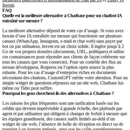
Invent
.
FAQ
Quelle est la meilleure alternative à Chatbase pour un chatbot IA
entraîné sur mesure ?
La meilleure alternative dépend de votre cas d’usage. Si vous avez
besoin d’une IA entraînée sur mesure qui fonctionne sur plusieurs
canaux (WhatsApp, Instagram, e-mail et chat web) sans payer par
bot ou par utilisateur, Invent est un choix solide. Il ingère jusqu’à 2
Go de vos propres données (documents, URL, politiques) et utilise
ces connaissances pour répondre aux clients de façon cohérente sur
tous les canaux que vous connectez. Pour un contrôle des flux au
niveau développeur, Botpress est l’option open source la plus
robuste. Pour les cas d’usage d’entreprise riches en documents
nécessitant des citations, CustomGPT mérite votre attention. Pour un
simple widget de questions-réponses sur un site web, Chatbase lui-
même ou Tidio peut suffire.
Pourquoi les gens cherchent-ils des alternatives à Chatbase ?
Les raisons les plus fréquentes sont une tarification basée sur les
crédits qui devient imprévisible à grande échelle, des plafonds par
agent et par utilisateur qui obligent à changer de forfait à mesure que
les équipes grandissent, des canaux natifs limités au-delà d’un
widget de site web, l’absence de boîte de réception en direct ou de
transfert à un humain intégrés, ainsi que les coûts supplémentaires