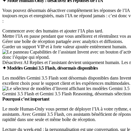
✦ Mode Human-Only : désactivez les réponses de l’IA
Vous pouvez désormais désactiver complètement les réponses de l’IA e
toujours reçus et enregistrés, mais l’IA ne répond jamais : c’est donc
:
Commencer avec des humains et ajouter l’IA plus tard.
Mettre l’IA en pause pendant que vous améliorez et réentraînez vos ass
Gérer une boîte de réception partagée avec analytics et diffusions.
Garder un support VIP et à forte valeur ajoutée entièrement humain.
Désactivez AI Replies et l’assistant devient uniquement humain. Les me
✦ Modèles Gemini 3.5 Flash, désormais disponibles
Les modèles Gemini 3.5 Flash sont désormais disponibles dans Invent. Il
excellent choix pour le support client et les expériences multimodales.
Gemini 3.5 Flash et Gemini 3.5 Flash Reasoning, désormais sélectionn
Pourquoi c’est important
Le mode Human-Only vous permet de déployer l’IA à votre rythme, en 
assistants. Avec Gemini 3.5 Flash, ces assistants bénéficient de répon
rapidité dans une seule et même boîte de réception.
Lecture du week-end : la personnalisation est une conversation, sur le c