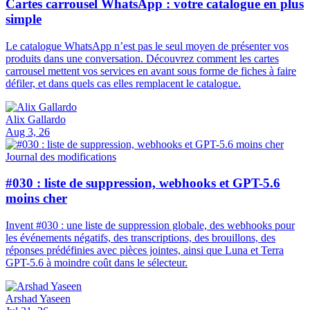
Cartes carrousel WhatsApp : votre catalogue en plus
simple
Le catalogue WhatsApp n’est pas le seul moyen de présenter vos
produits dans une conversation. Découvrez comment les cartes
carrousel mettent vos services en avant sous forme de fiches à faire
défiler, et dans quels cas elles remplacent le catalogue.
Alix Gallardo
Aug 3, 26
Journal des modifications
#030 : liste de suppression, webhooks et GPT-5.6
moins cher
Invent #030 : une liste de suppression globale, des webhooks pour
les événements négatifs, des transcriptions, des brouillons, des
réponses prédéfinies avec pièces jointes, ainsi que Luna et Terra
GPT-5.6 à moindre coût dans le sélecteur.
Arshad Yaseen