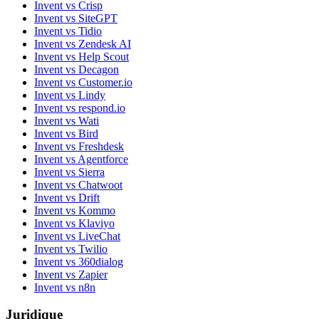
Invent vs Crisp
Invent vs SiteGPT
Invent vs Tidio
Invent vs Zendesk AI
Invent vs Help Scout
Invent vs Decagon
Invent vs Customer.io
Invent vs Lindy
Invent vs respond.io
Invent vs Wati
Invent vs Bird
Invent vs Freshdesk
Invent vs Agentforce
Invent vs Sierra
Invent vs Chatwoot
Invent vs Drift
Invent vs Kommo
Invent vs Klaviyo
Invent vs LiveChat
Invent vs Twilio
Invent vs 360dialog
Invent vs Zapier
Invent vs n8n
Juridique