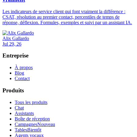
Les indicateurs de service client qui font vraiment la différence :
CSAT, résolution au premier contact, percentiles de temps de
réponse, déflexion. Formules, exemples et suivi par un assistant IA.
Alix Gallardo
Jul 29, 26
Entreprise
À propos
Blog
Contact
Produits
Tous les produits
Chat
Assistants
Boîte de réception
Campagnes
Nouveau
Tables
Bientôt
Agents vocaux