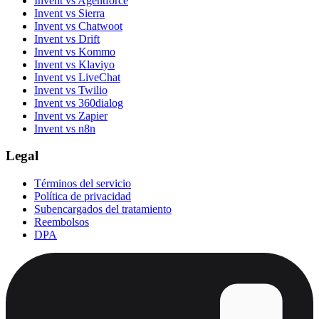
Invent vs Agentforce
Invent vs Sierra
Invent vs Chatwoot
Invent vs Drift
Invent vs Kommo
Invent vs Klaviyo
Invent vs LiveChat
Invent vs Twilio
Invent vs 360dialog
Invent vs Zapier
Invent vs n8n
Legal
Términos del servicio
Política de privacidad
Subencargados del tratamiento
Reembolsos
DPA