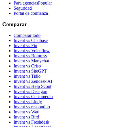
Para agencias
Popular
Seguridad
Portal de confianza
Comparar
Comparar todo
Invent vs Chatbase
Invent vs Fin
Invent vs Voiceflow
Invent vs Botpress
Invent vs Manychat
Invent vs Crisp
Invent vs SiteGPT
Invent vs Tidio
Invent vs Zendesk AI
Invent vs Help Scout
Invent vs Decagon
Invent vs Customer.io
Invent vs Lindy
Invent vs respond.io
Invent vs Wati
Invent vs Bird
Invent vs Freshdesk