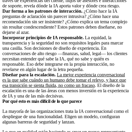
través de experiencias del cliente, flujos de asesores e interacciones
de soporte, revela dónde la IA aporta valor y dónde crea riesgo.
Dar forma a los patrones de interacción.
¿Cómo hace la IA
preguntas de aclaración sin parecer intrusiva? ¿Cómo hace una
recomendación sin ser insistente? ¿Cómo explica un tema complejo
sin resultar condescendiente? Estos patrones deben diseñarse, no
dejarse al azar.
Incorporar principios de IA responsable.
La equidad, la
transparencia y la seguridad no son requisitos legales para marcar
una casilla. Son decisiones de diseño de experiencia. En
conversaciones de alto riesgo —finanzas, salud, legal— los clientes
necesitan entender qué sabe la IA, qué no sabe y quién es
responsable. Eso debe integrarse en la propia interacción, no
revelarse en algún lugar de la letra pequeña.
Diseñar para la escalación.
La mejor experiencia conversacional
es la que sabe cuándo un humano debe tomar el relevo, y hace que
esa
transición se sienta fluida
, no como un fracaso
. El diseño de la
escalación es una de las áreas con menos inversión en la experiencia
de IA y una de las más decisivas.
Por qué esto es más difícil de lo que parece
La mayoría de las organizaciones trata la IA conversacional como el
despliegue de una funcionalidad. Eligen un modelo, configuran
algunas barreras de seguridad y lanzan.
Lo que en realidad están haciendo es crear un nuevo representante