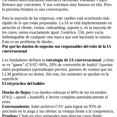
Botones que convierten. Y nos volvimos muy buenos en ello. Pero
la próxima frontera es una conversación.
Para la mayoría de las empresas, este cambio está ocurriendo más
rápido de lo que están preparadas. La IA se está implementando en
atención al cliente, ventas, onboarding, soporte y, en la mayoría de
los casos, suena exactamente igual. Genérica. Útil, pero vacía.
Indistinguible de cualquier otra marca que esté haciendo lo mismo.
Esto es un problema de diseño.
Por qué los dueños de negocios son responsables del éxito de la IA
conversacional
Los fundadores definen la
estrategia de IA conversacional
: ¿cómo
se ve “ganar” (CSAT>90%, 20% de conversión de leads)? Aportan
datos propietarios (aprendizajes previos, guiones de ventas) que los
LLM genéricos no tienen. Sin esto, los asistentes se quedan en la
superficie.
El rol práctico del builder
Diseño de flujos:
Los dueños esbozan el 80% de los recorridos
(FAQ→upsell→handoff), e Invent completa automáticamente el
resto.
Entrenamiento:
Sube archivos CSV para lograr un 95% de
precisión en tu jerga y tus ofertas: tu ventaja frente a la competencia.
Pruebas:
Chats en vivo semanales para detectar casos límite;