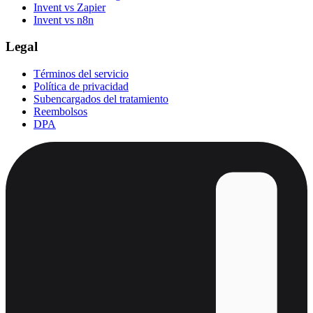
Invent vs Zapier
Invent vs n8n
Legal
Términos del servicio
Política de privacidad
Subencargados del tratamiento
Reembolsos
DPA