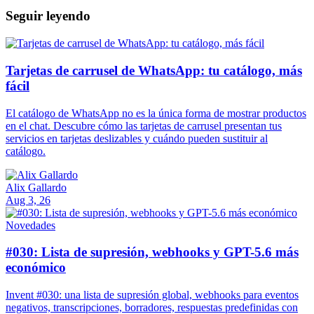
Seguir leyendo
Tarjetas de carrusel de WhatsApp: tu catálogo, más
fácil
El catálogo de WhatsApp no es la única forma de mostrar productos
en el chat. Descubre cómo las tarjetas de carrusel presentan tus
servicios en tarjetas deslizables y cuándo pueden sustituir al
catálogo.
Alix Gallardo
Aug 3, 26
Novedades
#030: Lista de supresión, webhooks y GPT-5.6 más
económico
Invent #030: una lista de supresión global, webhooks para eventos
negativos, transcripciones, borradores, respuestas predefinidas con