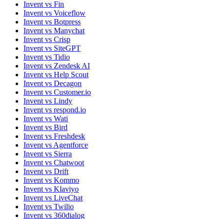
Invent vs Fin
Invent vs Voiceflow
Invent vs Botpress
Invent vs Manychat
Invent vs Crisp
Invent vs SiteGPT
Invent vs Tidio
Invent vs Zendesk AI
Invent vs Help Scout
Invent vs Decagon
Invent vs Customer.io
Invent vs Lindy
Invent vs respond.io
Invent vs Wati
Invent vs Bird
Invent vs Freshdesk
Invent vs Agentforce
Invent vs Sierra
Invent vs Chatwoot
Invent vs Drift
Invent vs Kommo
Invent vs Klaviyo
Invent vs LiveChat
Invent vs Twilio
Invent vs 360dialog