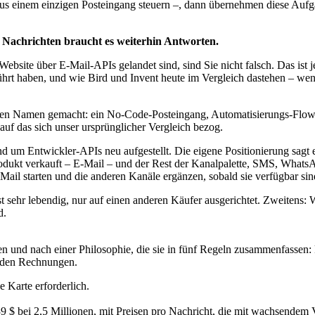
s einem einzigen Posteingang steuern –, dann übernehmen diese Aufga
 Nachrichten braucht es weiterhin Antworten.
ite über E-Mail-APIs gelandet sind, sind Sie nicht falsch. Das ist jetz
ührt haben, und wie Bird und Invent heute im Vergleich dastehen – wen
inen Namen gemacht: ein No-Code-Posteingang, Automatisierungs-F
auf das sich unser ursprünglicher Vergleich bezog.
 um Entwickler-APIs neu aufgestellt. Die eigene Positionierung sagt e
 Produkt verkauft – E-Mail – und der Rest der Kanalpalette, SMS, What
il starten und die anderen Kanäle ergänzen, sobald sie verfügbar sin
 ist sehr lebendig, nur auf einen anderen Käufer ausgerichtet. Zweite
d.
en und nach einer Philosophie, die sie in fünf Regeln zusammenfassen: 
rnden Rechnungen.
 Karte erforderlich.
9 $ bei 2,5 Millionen, mit Preisen pro Nachricht, die mit wachsendem 