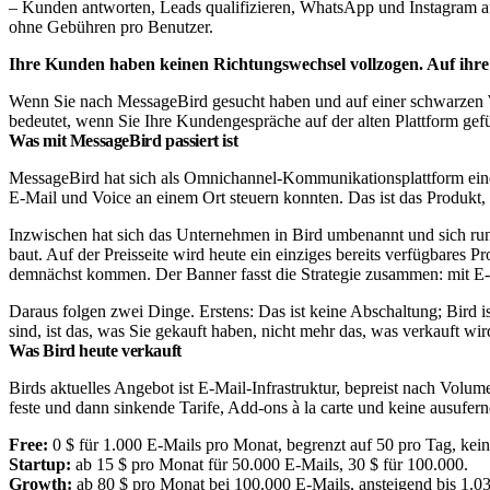
– Kunden antworten, Leads qualifizieren, WhatsApp und Instagram au
ohne Gebühren pro Benutzer.
Ihre Kunden haben keinen Richtungswechsel vollzogen. Auf ihre
Wenn Sie nach MessageBird gesucht haben und auf einer schwarzen Webs
bedeutet, wenn Sie Ihre Kundengespräche auf der alten Plattform gef
Was mit MessageBird passiert ist
MessageBird hat sich als Omnichannel-Kommunikationsplattform e
E-Mail und Voice an einem Ort steuern konnten. Das ist das Produkt, 
Inzwischen hat sich das Unternehmen in Bird umbenannt und sich rund
baut. Auf der Preisseite wird heute ein einziges bereits verfügbares
demnächst kommen. Der Banner fasst die Strategie zusammen: mit E-Ma
Daraus folgen zwei Dinge. Erstens: Das ist keine Abschaltung; Bird
sind, ist das, was Sie gekauft haben, nicht mehr das, was verkauft wir
Was Bird heute verkauft
Birds aktuelles Angebot ist E-Mail-Infrastruktur, bepreist nach Volum
feste und dann sinkende Tarife, Add-ons à la carte und keine ausufe
Free:
0 $ für 1.000 E-Mails pro Monat, begrenzt auf 50 pro Tag, keine
Startup:
ab 15 $ pro Monat für 50.000 E-Mails, 30 $ für 100.000.
Growth:
ab 80 $ pro Monat bei 100.000 E-Mails, ansteigend bis 1.03