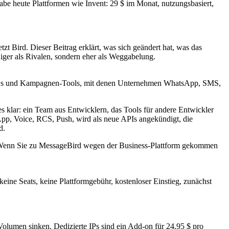
be heute Plattformen wie Invent: 29 $ im Monat, nutzungsbasiert,
t Bird. Dieser Beitrag erklärt, was sich geändert hat, was das
iger als Rivalen, sondern eher als Weggabelung.
lows und Kampagnen-Tools, mit denen Unternehmen WhatsApp, SMS,
s klar: ein Team aus Entwicklern, das Tools für andere Entwickler
sApp, Voice, RCS, Push, wird als neue APIs angekündigt, die
d.
ns: Wenn Sie zu MessageBird wegen der Business-Plattform gekommen
keine Seats, keine Plattformgebühr, kostenloser Einstieg, zunächst
Volumen sinken. Dedizierte IPs sind ein Add-on für 24,95 $ pro