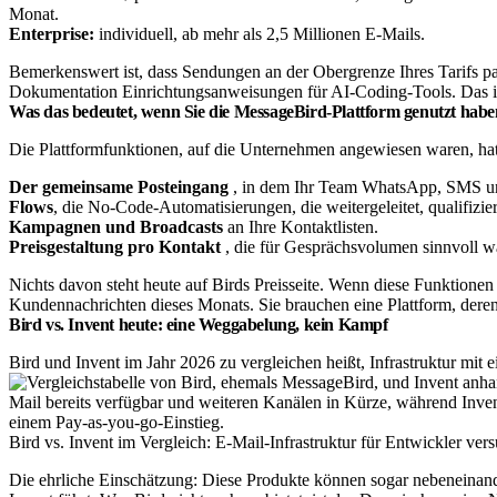
Monat.
Enterprise:
individuell, ab mehr als 2,5 Millionen E-Mails.
Bemerkenswert ist, dass Sendungen an der Obergrenze Ihres Tarifs pa
Dokumentation Einrichtungsanweisungen für AI-Coding-Tools. Das ist
Was das bedeutet, wenn Sie die MessageBird-Plattform genutzt habe
Die Plattformfunktionen, auf die Unternehmen angewiesen waren, hatt
Der gemeinsame Posteingang
, in dem Ihr Team WhatsApp, SMS un
Flows
, die No-Code-Automatisierungen, die weitergeleitet, qualifizie
Kampagnen und Broadcasts
an Ihre Kontaktlisten.
Preisgestaltung pro Kontakt
, die für Gesprächsvolumen sinnvoll w
Nichts davon steht heute auf Birds Preisseite. Wenn diese Funktion
Kundennachrichten dieses Monats. Sie brauchen eine Plattform, deren
Bird vs. Invent heute: eine Weggabelung, kein Kampf
Bird und Invent im Jahr 2026 zu vergleichen heißt, Infrastruktur mit
Bird vs. Invent im Vergleich: E-Mail-Infrastruktur für Entwickler ver
Die ehrliche Einschätzung: Diese Produkte können sogar nebeneinand