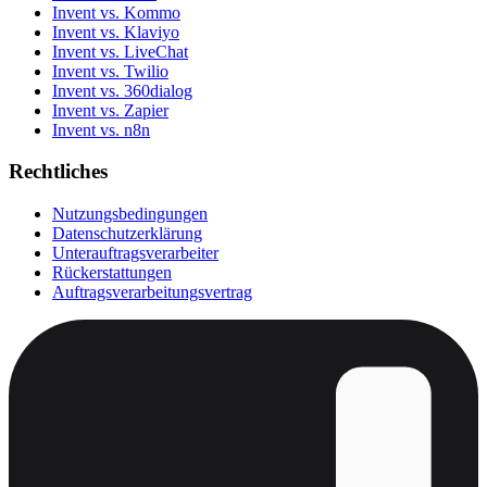
Invent vs. Kommo
Invent vs. Klaviyo
Invent vs. LiveChat
Invent vs. Twilio
Invent vs. 360dialog
Invent vs. Zapier
Invent vs. n8n
Rechtliches
Nutzungsbedingungen
Datenschutzerklärung
Unterauftragsverarbeiter
Rückerstattungen
Auftragsverarbeitungsvertrag