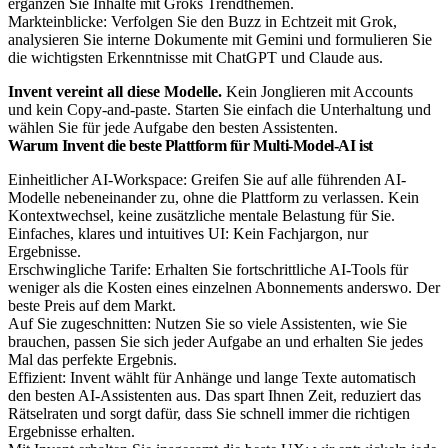
ergänzen Sie Inhalte mit Groks Trendthemen.
Markteinblicke: Verfolgen Sie den Buzz in Echtzeit mit Grok,
analysieren Sie interne Dokumente mit Gemini und formulieren Sie
die wichtigsten Erkenntnisse mit ChatGPT und Claude aus.
Invent vereint all diese Modelle.
Kein Jonglieren mit Accounts
und kein Copy-and-paste. Starten Sie einfach die Unterhaltung und
wählen Sie für jede Aufgabe den besten Assistenten.
Warum Invent die beste Plattform für Multi-Model-AI ist
Einheitlicher AI-Workspace: Greifen Sie auf alle führenden AI-
Modelle nebeneinander zu, ohne die Plattform zu verlassen. Kein
Kontextwechsel, keine zusätzliche mentale Belastung für Sie.
Einfaches, klares und intuitives UI: Kein Fachjargon, nur
Ergebnisse.
Erschwingliche Tarife: Erhalten Sie fortschrittliche AI-Tools für
weniger als die Kosten eines einzelnen Abonnements anderswo. Der
beste Preis auf dem Markt.
Auf Sie zugeschnitten: Nutzen Sie so viele Assistenten, wie Sie
brauchen, passen Sie sich jeder Aufgabe an und erhalten Sie jedes
Mal das perfekte Ergebnis.
Effizient: Invent wählt für Anhänge und lange Texte automatisch
den besten AI-Assistenten aus. Das spart Ihnen Zeit, reduziert das
Rätselraten und sorgt dafür, dass Sie schnell immer die richtigen
Ergebnisse erhalten.