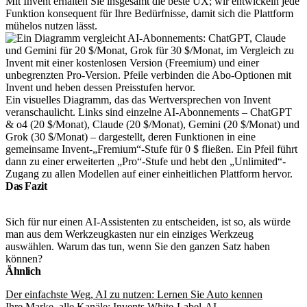
Mit Invent erhalten Sie insgesamt die beste UX; wir entwickeln jede
Funktion konsequent für Ihre Bedürfnisse, damit sich die Plattform
mühelos nutzen lässt.
Ein visuelles Diagramm, das das Wertversprechen von Invent
veranschaulicht. Links sind einzelne AI-Abonnements – ChatGPT
& o4 (20 $/Monat), Claude (20 $/Monat), Gemini (20 $/Monat) und
Grok (30 $/Monat) – dargestellt, deren Funktionen in eine
gemeinsame Invent-„Fremium“-Stufe für 0 $ fließen. Ein Pfeil führt
dann zu einer erweiterten „Pro“-Stufe und hebt den „Unlimited“-
Zugang zu allen Modellen auf einer einheitlichen Plattform hervor.
Das Fazit
Sich für nur einen AI-Assistenten zu entscheiden, ist so, als würde
man aus dem Werkzeugkasten nur ein einziges Werkzeug
auswählen. Warum das tun, wenn Sie den ganzen Satz haben
können?
Ähnlich
Der einfachste Weg, AI zu nutzen: Lernen Sie Auto kennen
Ihre Marke, alle Kanäle: Invents White-Label-AI