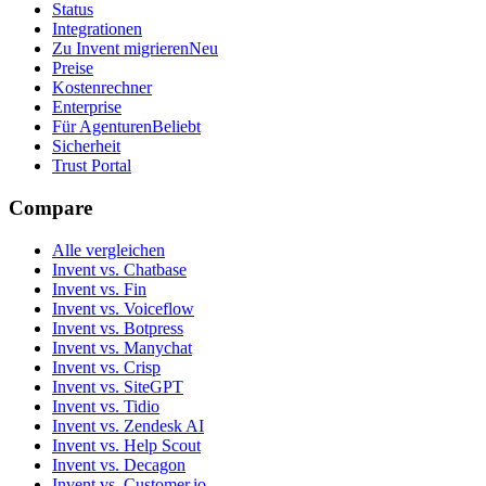
Status
Integrationen
Zu Invent migrieren
Neu
Preise
Kostenrechner
Enterprise
Für Agenturen
Beliebt
Sicherheit
Trust Portal
Compare
Alle vergleichen
Invent vs. Chatbase
Invent vs. Fin
Invent vs. Voiceflow
Invent vs. Botpress
Invent vs. Manychat
Invent vs. Crisp
Invent vs. SiteGPT
Invent vs. Tidio
Invent vs. Zendesk AI
Invent vs. Help Scout
Invent vs. Decagon
Invent vs. Customer.io