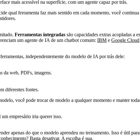
rface mais acessível na superfície, com um agente capaz por trás.
cide qual ferramenta faz mais sentido em cada momento, você continua n
tidores.
imitado.
Ferramentas integradas
são capacidades extras acopladas a es
erenciam um agente de IA de um chatbot comum:
IBM
e
Google Cloud
 ferramentas, independentemente do modelo de IA por trás dele:
as da web, PDFs, imagens.
m diferentes fontes.
modelo, você pode trocar de modelo a qualquer momento e manter todas
um empresário iria querer isso.
der apenas do que o modelo aprendeu no treinamento. Isso é útil para 
conhecimento? Basta desativar. A escolha é sua.