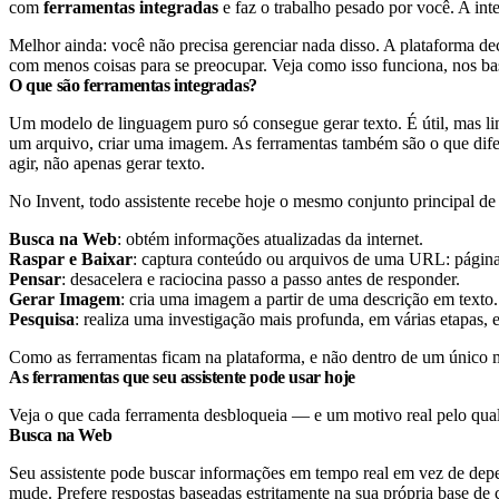
com
ferramentas integradas
e faz o trabalho pesado por você. A inte
Melhor ainda: você não precisa gerenciar nada disso. A plataforma de
com menos coisas para se preocupar. Veja como isso funciona, nos bas
O que são ferramentas integradas?
Um modelo de linguagem puro só consegue gerar texto. É útil, mas l
um arquivo, criar uma imagem.
As ferramentas também são o que dif
agir, não apenas gerar texto.
No Invent, todo assistente recebe hoje o mesmo conjunto principal de
Busca na Web
: obtém informações atualizadas da internet.
Raspar e Baixar
: captura conteúdo ou arquivos de uma URL: págin
Pensar
: desacelera e raciocina passo a passo antes de responder.
Gerar Imagem
: cria uma imagem a partir de uma descrição em texto.
Pesquisa
: realiza uma investigação mais profunda, em várias etapas, e
Como as ferramentas ficam na plataforma, e não dentro de um único 
As ferramentas que seu assistente pode usar hoje
Veja o que cada ferramenta desbloqueia — e um motivo real pelo qual 
Busca na Web
Seu assistente pode buscar informações em tempo real em vez de depen
mude. Prefere respostas baseadas estritamente na sua própria base de 