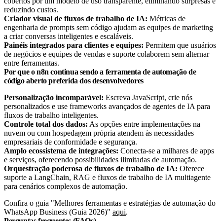
cobertos por um modelo de uso transparente, eliminando surpresas e
reduzindo custos.
Criador visual de fluxos de trabalho de IA:
Métricas de
engenharia de prompts sem código ajudam as equipes de marketing
a criar conversas inteligentes e escaláveis.
Painéis integrados para clientes e equipes:
Permitem que usuários
de negócios e equipes de vendas e suporte colaborem sem alternar
entre ferramentas.
Por que o n8n continua sendo a ferramenta de automação de
código aberto preferida dos desenvolvedores
Personalização incomparável:
Escreva JavaScript, crie nós
personalizados e use frameworks avançados de agentes de IA para
fluxos de trabalho inteligentes.
Controle total dos dados:
As opções entre implementações na
nuvem ou com hospedagem própria atendem às necessidades
empresariais de conformidade e segurança.
Amplo ecossistema de integrações:
Conecta-se a milhares de apps
e serviços, oferecendo possibilidades ilimitadas de automação.
Orquestração poderosa de fluxos de trabalho de IA:
Oferece
suporte a LangChain, RAG e fluxos de trabalho de IA multiagente
para cenários complexos de automação.
Confira o guia "Melhores ferramentas e estratégias de automação do
WhatsApp Business (Guia 2026)"
aqui
.
Perguntas frequentes (FAQs)