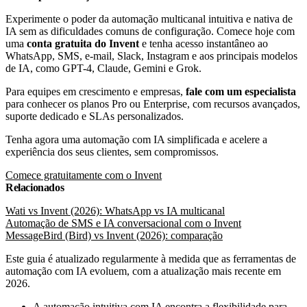
Experimente o poder da automação multicanal intuitiva e nativa de
IA sem as dificuldades comuns de configuração. Comece hoje com
uma
conta gratuita do Invent
e tenha acesso instantâneo ao
WhatsApp, SMS, e-mail, Slack, Instagram e aos principais modelos
de IA, como GPT-4, Claude, Gemini e Grok.
Para equipes em crescimento e empresas,
fale com um especialista
para conhecer os planos Pro ou Enterprise, com recursos avançados,
suporte dedicado e SLAs personalizados.
Tenha agora uma automação com IA simplificada e acelere a
experiência dos seus clientes, sem compromissos.
Comece gratuitamente com o Invent
Relacionados
Wati vs Invent (2026): WhatsApp vs IA multicanal
Automação de SMS e IA conversacional com o Invent
MessageBird (Bird) vs Invent (2026): comparação
Este guia é atualizado regularmente à medida que as ferramentas de
automação com IA evoluem, com a atualização mais recente em
2026.
A automação intuitiva com IA encontra a flexibilidade para