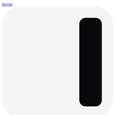
Invent