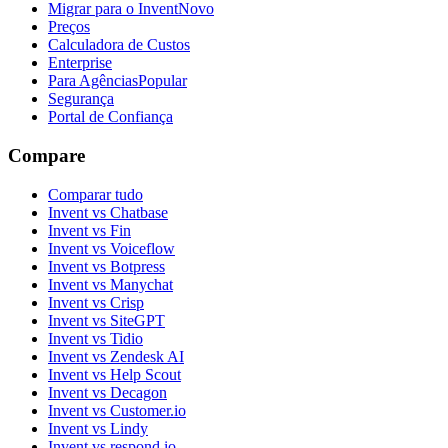
Migrar para o Invent
Novo
Preços
Calculadora de Custos
Enterprise
Para Agências
Popular
Segurança
Portal de Confiança
Compare
Comparar tudo
Invent vs Chatbase
Invent vs Fin
Invent vs Voiceflow
Invent vs Botpress
Invent vs Manychat
Invent vs Crisp
Invent vs SiteGPT
Invent vs Tidio
Invent vs Zendesk AI
Invent vs Help Scout
Invent vs Decagon
Invent vs Customer.io
Invent vs Lindy
Invent vs respond.io