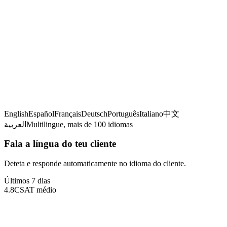
A detetar idioma
English
Español
Français
Deutsch
Português
Italiano
中文
العربية
Multilingue, mais de 100 idiomas
Fala a língua do teu cliente
Deteta e responde automaticamente no idioma do cliente.
Últimos 7 dias
4.8
CSAT médio