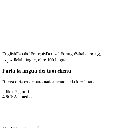
Rilevamento della lingua
English
Español
Français
Deutsch
Português
Italiano
中文
العربية
Multilingue, oltre 100 lingue
Parla la lingua dei tuoi clienti
Rileva e risponde automaticamente nella loro lingua.
Ultimi 7 giorni
4.8
CSAT medio