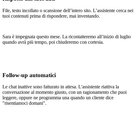
File, testo incollato o scansione dell’intero sito. L’assistente cerca nei
tuoi contenuti prima di rispondere, mai inventando.
Sara è impegnata questo mese. La ricontatteremo all’inizio di luglio
quando avrà più tempo, poi chiuderemo con cortesia.
Follow-up automatici
Le chat inattive sono fatturato in attesa. L'assistente riattiva la
conversazione al momento giusto, con un ragionamento che puoi
leggere, oppure ne programma una quando un cliente dice
"risentiamoci domani".
Instradata al team fatturazione
Instradata al team fatturazione
Assegnata a Daniel
Team fatturazione, online