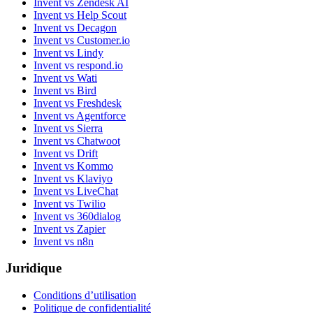
Invent vs Zendesk AI
Invent vs Help Scout
Invent vs Decagon
Invent vs Customer.io
Invent vs Lindy
Invent vs respond.io
Invent vs Wati
Invent vs Bird
Invent vs Freshdesk
Invent vs Agentforce
Invent vs Sierra
Invent vs Chatwoot
Invent vs Drift
Invent vs Kommo
Invent vs Klaviyo
Invent vs LiveChat
Invent vs Twilio
Invent vs 360dialog
Invent vs Zapier
Invent vs n8n
Juridique
Conditions d’utilisation
Politique de confidentialité