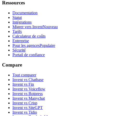
Ressources
Documentation
Statut
Intégrations
Migrer vers Invent
Nouveau
Tarifs
Calculateur de coûts
Entreprise
Pour les agences
Populaire
Sécurité
Portail de confiance
Compare
Tout comparer
Invent vs Chatbase
Invent vs Fin
Invent vs Voiceflow
Invent vs Botpress
Invent vs Manychat
Invent vs Crisp
Invent vs SiteGPT
Invent vs Tidio