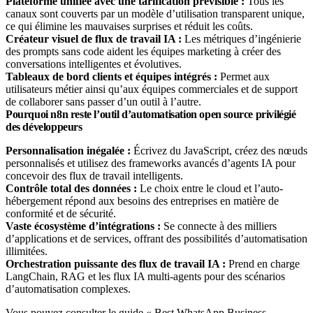
Plateforme unifiée avec une tarification prévisible :
Tous les
canaux sont couverts par un modèle d’utilisation transparent unique,
ce qui élimine les mauvaises surprises et réduit les coûts.
Créateur visuel de flux de travail IA :
Les métriques d’ingénierie
des prompts sans code aident les équipes marketing à créer des
conversations intelligentes et évolutives.
Tableaux de bord clients et équipes intégrés :
Permet aux
utilisateurs métier ainsi qu’aux équipes commerciales et de support
de collaborer sans passer d’un outil à l’autre.
Pourquoi n8n reste l’outil d’automatisation open source privilégié
des développeurs
Personnalisation inégalée :
Écrivez du JavaScript, créez des nœuds
personnalisés et utilisez des frameworks avancés d’agents IA pour
concevoir des flux de travail intelligents.
Contrôle total des données :
Le choix entre le cloud et l’auto-
hébergement répond aux besoins des entreprises en matière de
conformité et de sécurité.
Vaste écosystème d’intégrations :
Se connecte à des milliers
d’applications et de services, offrant des possibilités d’automatisation
illimitées.
Orchestration puissante des flux de travail IA :
Prend en charge
LangChain, RAG et les flux IA multi-agents pour des scénarios
d’automatisation complexes.
Vous pouvez consulter le guide « Best WhatsApp Business