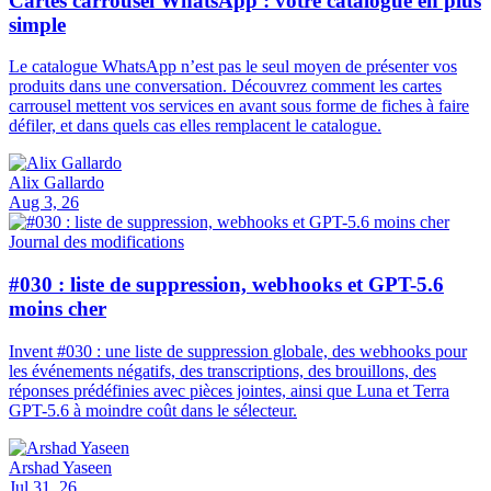
Cartes carrousel WhatsApp : votre catalogue en plus
simple
Le catalogue WhatsApp n’est pas le seul moyen de présenter vos
produits dans une conversation. Découvrez comment les cartes
carrousel mettent vos services en avant sous forme de fiches à faire
défiler, et dans quels cas elles remplacent le catalogue.
Alix Gallardo
Aug 3, 26
Journal des modifications
#030 : liste de suppression, webhooks et GPT-5.6
moins cher
Invent #030 : une liste de suppression globale, des webhooks pour
les événements négatifs, des transcriptions, des brouillons, des
réponses prédéfinies avec pièces jointes, ainsi que Luna et Terra
GPT-5.6 à moindre coût dans le sélecteur.
Arshad Yaseen
Jul 31, 26