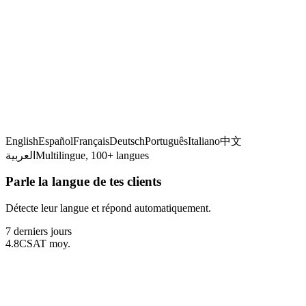
Détection de la langue
English
Español
Français
Deutsch
Português
Italiano
中文
العربية
Multilingue, 100+ langues
Parle la langue de tes clients
Détecte leur langue et répond automatiquement.
7 derniers jours
4.8
CSAT moy.