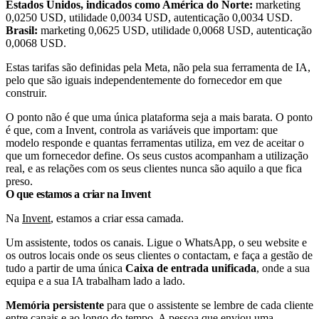
Estados Unidos, indicados como América do Norte:
marketing
0,0250 USD, utilidade 0,0034 USD, autenticação 0,0034 USD.
Brasil:
marketing 0,0625 USD, utilidade 0,0068 USD, autenticação
0,0068 USD.
Estas tarifas são definidas pela Meta, não pela sua ferramenta de IA,
pelo que são iguais independentemente do fornecedor em que
construir.
O ponto não é que uma única plataforma seja a mais barata. O ponto
é que, com a Invent, controla as variáveis que importam: que
modelo responde e quantas ferramentas utiliza, em vez de aceitar o
que um fornecedor define. Os seus custos acompanham a utilização
real, e as relações com os seus clientes nunca são aquilo a que fica
preso.
O que estamos a criar na Invent
Na
Invent
, estamos a criar essa camada.
Um assistente, todos os canais. Ligue o WhatsApp, o seu website e
os outros locais onde os seus clientes o contactam, e faça a gestão de
tudo a partir de uma única
Caixa de entrada unificada
, onde a sua
equipa e a sua IA trabalham lado a lado.
Memória persistente
para que o assistente se lembre de cada cliente
entre canais e ao longo do tempo. A pessoa que enviou uma