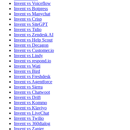
Invent vs Voiceflow
Invent vs Botpress
Invent vs Manychat
Invent vs Crisp
Invent vs SiteGPT
Invent vs Tidio
Invent vs Zendesk AI
Invent vs Help Scout
Invent vs Decagon
Invent vs Customer.io
Invent vs Lindy
Invent vs respond.io
Invent vs Wati
Invent vs Bird
Invent vs Freshdesk
Invent vs Agentforce
Invent vs Sierra
Invent vs Chatwoot
Invent vs Drift
Invent vs Kommo
Invent vs Klaviyo
Invent vs LiveChat
Invent vs Twilio
Invent vs 360dialog
Invent vs Zapier