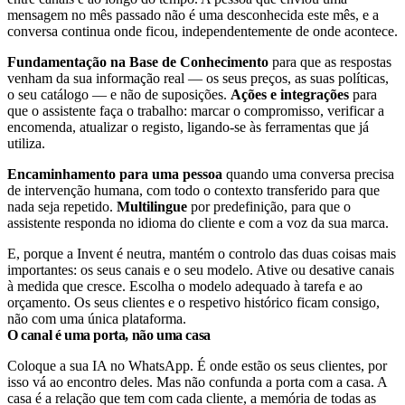
mensagem no mês passado não é uma desconhecida este mês, e a
conversa continua onde ficou, independentemente de onde acontece.
Fundamentação na Base de Conhecimento
para que as respostas
venham da sua informação real — os seus preços, as suas políticas,
o seu catálogo — e não de suposições.
Ações e integrações
para
que o assistente faça o trabalho: marcar o compromisso, verificar a
encomenda, atualizar o registo, ligando-se às ferramentas que já
utiliza.
Encaminhamento para uma pessoa
quando uma conversa precisa
de intervenção humana, com todo o contexto transferido para que
nada seja repetido.
Multilingue
por predefinição, para que o
assistente responda no idioma do cliente e com a voz da sua marca.
E, porque a Invent é neutra, mantém o controlo das duas coisas mais
importantes: os seus canais e o seu modelo. Ative ou desative canais
à medida que cresce. Escolha o modelo adequado à tarefa e ao
orçamento. Os seus clientes e o respetivo histórico ficam consigo,
não com uma única plataforma.
O canal é uma porta, não uma casa
Coloque a sua IA no WhatsApp. É onde estão os seus clientes, por
isso vá ao encontro deles. Mas não confunda a porta com a casa. A
casa é a relação que tem com cada cliente, a memória de todas as