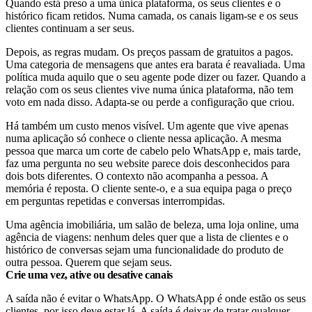
Quando está preso a uma única plataforma, os seus clientes e o
histórico ficam retidos. Numa camada, os canais ligam-se e os seus
clientes continuam a ser seus.
Depois, as regras mudam. Os preços passam de gratuitos a pagos.
Uma categoria de mensagens que antes era barata é reavaliada. Uma
política muda aquilo que o seu agente pode dizer ou fazer. Quando a
relação com os seus clientes vive numa única plataforma, não tem
voto em nada disso. Adapta-se ou perde a configuração que criou.
Há também um custo menos visível. Um agente que vive apenas
numa aplicação só conhece o cliente nessa aplicação. A mesma
pessoa que marca um corte de cabelo pelo WhatsApp e, mais tarde,
faz uma pergunta no seu website parece dois desconhecidos para
dois bots diferentes. O contexto não acompanha a pessoa. A
memória é reposta. O cliente sente-o, e a sua equipa paga o preço
em perguntas repetidas e conversas interrompidas.
Uma agência imobiliária, um salão de beleza, uma loja online, uma
agência de viagens: nenhum deles quer que a lista de clientes e o
histórico de conversas sejam uma funcionalidade do produto de
outra pessoa. Querem que sejam seus.
Crie uma vez, ative ou desative canais
A saída não é evitar o WhatsApp. O WhatsApp é onde estão os seus
clientes, por isso deve estar lá. A saída é deixar de tratar qualquer