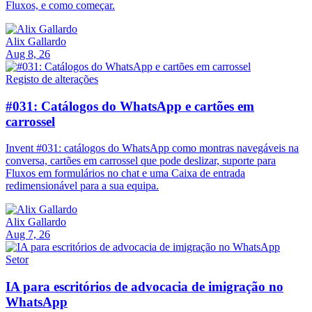
Fluxos, e como começar.
Alix Gallardo
Aug 8, 26
Registo de alterações
#031: Catálogos do WhatsApp e cartões em
carrossel
Invent #031: catálogos do WhatsApp como montras navegáveis na
conversa, cartões em carrossel que pode deslizar, suporte para
Fluxos em formulários no chat e uma Caixa de entrada
redimensionável para a sua equipa.
Alix Gallardo
Aug 7, 26
Setor
IA para escritórios de advocacia de imigração no
WhatsApp