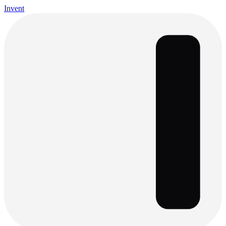
Invent