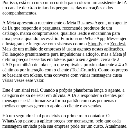
Por isso, está em curso uma corrida para colocar um assistente de IA
no canal e deixá-lo tratar das perguntas, das marcações e dos
acompanhamentos.
A Meta
apresentou recentemente o
Meta Business Agent
, um agente
de IA que responde a perguntas, recomenda produtos de um
catálogo, marca compromissos, qualifica leads e encaminha para
uma pessoa quando necessário. Funciona no WhatsApp, Messenger
e Instagram, e integra-se com sistemas como o
Shopify
e o
Zendesk
.
Mais de um milhão de empresas já usam agentes nestas aplicações.
Foi lançado gratuitamente para impulsionar a adoção, mas a Meta já
definiu preços baseados em tokens para o seu agente: cerca de 2
USD por milhão de tokens, o que equivale aproximadamente a 4 a 5
cêntimos por interação com o cliente (
TechCrunch
). Como os preços
se baseiam em tokens, uma conversa com várias mensagens custa
várias vezes esse valor.
Este é um sinal real. Quando a própria plataforma lança o agente, a
categoria deixa de estar em dúvida. A IA a responder a clientes por
mensagens está a tornar-se a forma padrão como as pequenas e
médias empresas gerem o apoio ao cliente e as vendas.
Há um segundo sinal por detrás do primeiro: o contador. O
WhatsApp passou a aplicar
preços por mensagem
, pelo que cada
mensagem enviada pela sua empresa pode ter um custo. Atualmente,