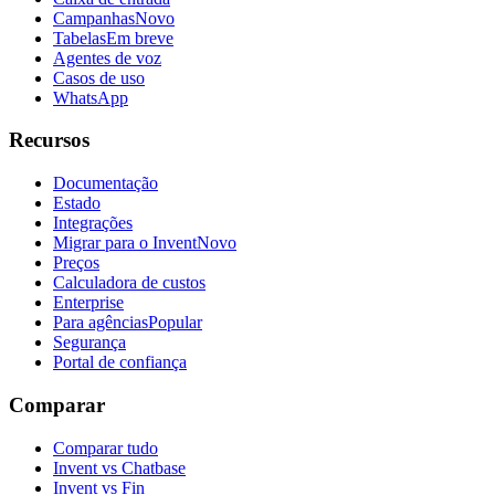
Campanhas
Novo
Tabelas
Em breve
Agentes de voz
Casos de uso
WhatsApp
Recursos
Documentação
Estado
Integrações
Migrar para o Invent
Novo
Preços
Calculadora de custos
Enterprise
Para agências
Popular
Segurança
Portal de confiança
Comparar
Comparar tudo
Invent vs Chatbase
Invent vs Fin