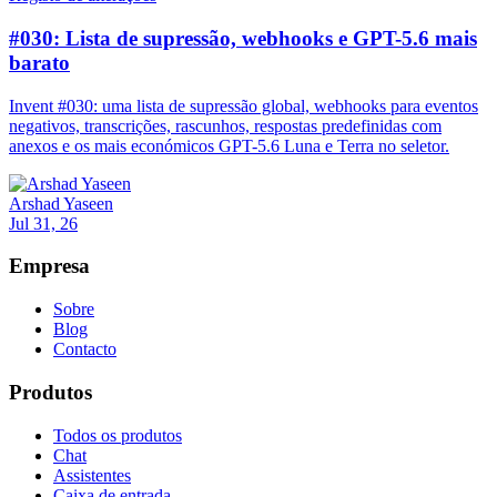
#030: Lista de supressão, webhooks e GPT-5.6 mais
barato
Invent #030: uma lista de supressão global, webhooks para eventos
negativos, transcrições, rascunhos, respostas predefinidas com
anexos e os mais económicos GPT-5.6 Luna e Terra no seletor.
Arshad Yaseen
Jul 31, 26
Empresa
Sobre
Blog
Contacto
Produtos
Todos os produtos
Chat
Assistentes
Caixa de entrada