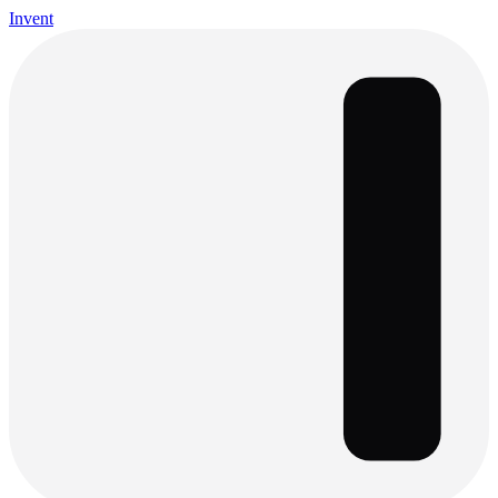
Invent