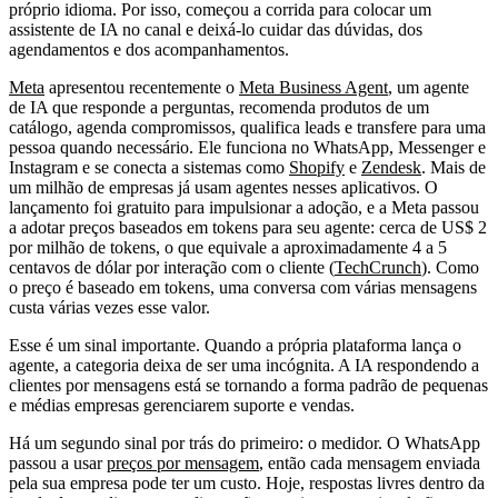
próprio idioma. Por isso, começou a corrida para colocar um
assistente de IA no canal e deixá-lo cuidar das dúvidas, dos
agendamentos e dos acompanhamentos.
Meta
apresentou recentemente o
Meta Business Agent
, um agente
de IA que responde a perguntas, recomenda produtos de um
catálogo, agenda compromissos, qualifica leads e transfere para uma
pessoa quando necessário. Ele funciona no WhatsApp, Messenger e
Instagram e se conecta a sistemas como
Shopify
e
Zendesk
. Mais de
um milhão de empresas já usam agentes nesses aplicativos. O
lançamento foi gratuito para impulsionar a adoção, e a Meta passou
a adotar preços baseados em tokens para seu agente: cerca de US$ 2
por milhão de tokens, o que equivale a aproximadamente 4 a 5
centavos de dólar por interação com o cliente (
TechCrunch
). Como
o preço é baseado em tokens, uma conversa com várias mensagens
custa várias vezes esse valor.
Esse é um sinal importante. Quando a própria plataforma lança o
agente, a categoria deixa de ser uma incógnita. A IA respondendo a
clientes por mensagens está se tornando a forma padrão de pequenas
e médias empresas gerenciarem suporte e vendas.
Há um segundo sinal por trás do primeiro: o medidor. O WhatsApp
passou a usar
preços por mensagem
, então cada mensagem enviada
pela sua empresa pode ter um custo. Hoje, respostas livres dentro da