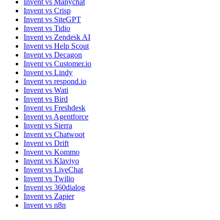
Invent vs Manychat
Invent vs Crisp
Invent vs SiteGPT
Invent vs Tidio
Invent vs Zendesk AI
Invent vs Help Scout
Invent vs Decagon
Invent vs Customer.io
Invent vs Lindy
Invent vs respond.io
Invent vs Wati
Invent vs Bird
Invent vs Freshdesk
Invent vs Agentforce
Invent vs Sierra
Invent vs Chatwoot
Invent vs Drift
Invent vs Kommo
Invent vs Klaviyo
Invent vs LiveChat
Invent vs Twilio
Invent vs 360dialog
Invent vs Zapier
Invent vs n8n