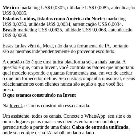
México:
marketing US$ 0,0305, utilidade US$ 0,0085, autenticação
US$ 0,0085.
Estados Unidos, listados como América do Norte:
marketing
US$ 0,0250, utilidade US$ 0,0034, autenticação US$ 0,0034.
Brasil:
marketing US$ 0,0625, utilidade US$ 0,0068, autenticação
US$ 0,0068.
Essas tarifas vêm da Meta, não da sua ferramenta de IA, portanto
são as mesmas independentemente do provedor escolhido.
A questão não é que uma única plataforma seja a mais barata. A
questão é que, com a Invent, você controla os fatores que importam:
qual modelo responde e quantas ferramentas usa, em vez de aceitar
o que um fornecedor define. Seu custo acompanha o uso real, e seus
relacionamentos com clientes nunca são aquilo a que você fica
preso.
O que estamos construindo na Invent
Na
Invent
, estamos construindo essa camada.
Um assistente, todos os canais. Conecte o WhatsApp, seu site e os
outros lugares pelos quais seus clientes entram em contato, e
gerencie tudo a partir de uma única
Caixa de entrada unificada
,
onde sua equipe e sua IA trabalham lado a lado.