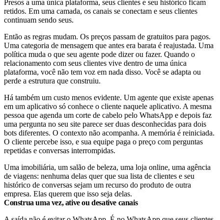
Presos a uma única plataforma, seus clientes e seu histórico ficam
retidos. Em uma camada, os canais se conectam e seus clientes
continuam sendo seus.
Então as regras mudam. Os preços passam de gratuitos para pagos.
Uma categoria de mensagem que antes era barata é reajustada. Uma
política muda o que seu agente pode dizer ou fazer. Quando o
relacionamento com seus clientes vive dentro de uma única
plataforma, você não tem voz em nada disso. Você se adapta ou
perde a estrutura que construiu.
Há também um custo menos evidente. Um agente que existe apenas
em um aplicativo só conhece o cliente naquele aplicativo. A mesma
pessoa que agenda um corte de cabelo pelo WhatsApp e depois faz
uma pergunta no seu site parece ser duas desconhecidas para dois
bots diferentes. O contexto não acompanha. A memória é reiniciada.
O cliente percebe isso, e sua equipe paga o preço com perguntas
repetidas e conversas interrompidas.
Uma imobiliária, um salão de beleza, uma loja online, uma agência
de viagens: nenhuma delas quer que sua lista de clientes e seu
histórico de conversas sejam um recurso do produto de outra
empresa. Elas querem que isso seja delas.
Construa uma vez, ative ou desative canais
A saída não é evitar o WhatsApp. É no WhatsApp que seus clientes