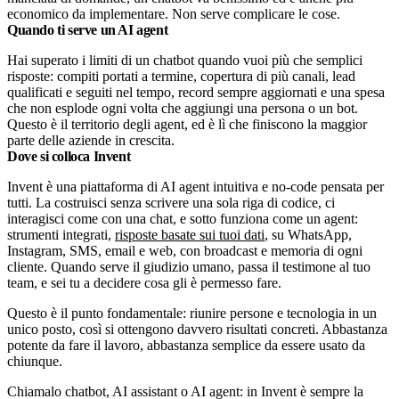
economico da implementare. Non serve complicare le cose.
Quando ti serve un AI agent
Hai superato i limiti di un chatbot quando vuoi più che semplici
risposte: compiti portati a termine, copertura di più canali, lead
qualificati e seguiti nel tempo, record sempre aggiornati e una spesa
che non esplode ogni volta che aggiungi una persona o un bot.
Questo è il territorio degli agent, ed è lì che finiscono la maggior
parte delle aziende in crescita.
Dove si colloca Invent
Invent è una piattaforma di AI agent intuitiva e no-code pensata per
tutti. La costruisci senza scrivere una sola riga di codice, ci
interagisci come con una chat, e sotto funziona come un agent:
strumenti integrati,
risposte basate sui tuoi dati
, su WhatsApp,
Instagram, SMS, email e web, con broadcast e memoria di ogni
cliente. Quando serve il giudizio umano, passa il testimone al tuo
team, e sei tu a decidere cosa gli è permesso fare.
Questo è il punto fondamentale: riunire persone e tecnologia in un
unico posto, così si ottengono davvero risultati concreti. Abbastanza
potente da fare il lavoro, abbastanza semplice da essere usato da
chiunque.
Chiamalo chatbot, AI assistant o AI agent: in Invent è sempre la