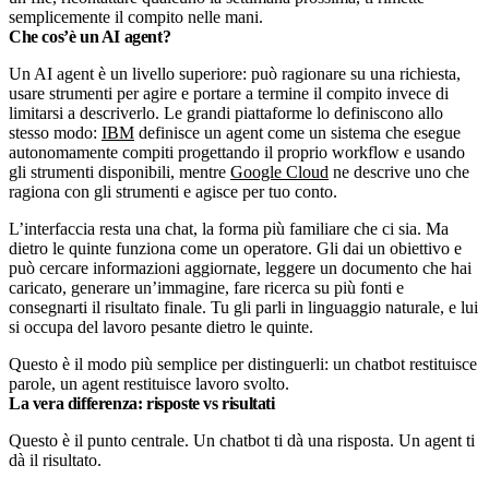
semplicemente il compito nelle mani.
Che cos’è un AI agent?
Un AI agent è un livello superiore: può ragionare su una richiesta,
usare strumenti per agire e portare a termine il compito invece di
limitarsi a descriverlo. Le grandi piattaforme lo definiscono allo
stesso modo:
IBM
definisce un agent come un sistema che esegue
autonomamente compiti progettando il proprio workflow e usando
gli strumenti disponibili, mentre
Google Cloud
ne descrive uno che
ragiona con gli strumenti e agisce per tuo conto.
L’interfaccia resta una chat, la forma più familiare che ci sia. Ma
dietro le quinte funziona come un operatore. Gli dai un obiettivo e
può cercare informazioni aggiornate, leggere un documento che hai
caricato, generare un’immagine, fare ricerca su più fonti e
consegnarti il risultato finale. Tu gli parli in linguaggio naturale, e lui
si occupa del lavoro pesante dietro le quinte.
Questo è il modo più semplice per distinguerli: un chatbot restituisce
parole, un agent restituisce lavoro svolto.
La vera differenza: risposte vs risultati
Questo è il punto centrale. Un chatbot ti dà una risposta. Un agent ti
dà il risultato.