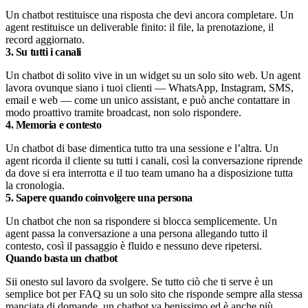
Un chatbot restituisce una risposta che devi ancora completare. Un
agent restituisce un deliverable finito: il file, la prenotazione, il
record aggiornato.
3. Su tutti i canali
Un chatbot di solito vive in un widget su un solo sito web. Un agent
lavora ovunque siano i tuoi clienti — WhatsApp, Instagram, SMS,
email e web — come un unico assistant, e può anche contattare in
modo proattivo tramite broadcast, non solo rispondere.
4. Memoria e contesto
Un chatbot di base dimentica tutto tra una sessione e l’altra. Un
agent ricorda il cliente su tutti i canali, così la conversazione riprende
da dove si era interrotta e il tuo team umano ha a disposizione tutta
la cronologia.
5. Sapere quando coinvolgere una persona
Un chatbot che non sa rispondere si blocca semplicemente. Un
agent passa la conversazione a una persona allegando tutto il
contesto, così il passaggio è fluido e nessuno deve ripetersi.
Quando basta un chatbot
Sii onesto sul lavoro da svolgere. Se tutto ciò che ti serve è un
semplice bot per FAQ su un solo sito che risponde sempre alla stessa
manciata di domande, un chatbot va benissimo ed è anche più