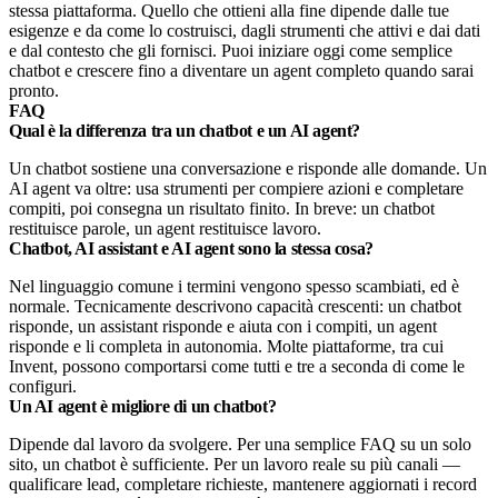
stessa piattaforma. Quello che ottieni alla fine dipende dalle tue
esigenze e da come lo costruisci, dagli strumenti che attivi e dai dati
e dal contesto che gli fornisci. Puoi iniziare oggi come semplice
chatbot e crescere fino a diventare un agent completo quando sarai
pronto.
FAQ
Qual è la differenza tra un chatbot e un AI agent?
Un chatbot sostiene una conversazione e risponde alle domande. Un
AI agent va oltre: usa strumenti per compiere azioni e completare
compiti, poi consegna un risultato finito. In breve: un chatbot
restituisce parole, un agent restituisce lavoro.
Chatbot, AI assistant e AI agent sono la stessa cosa?
Nel linguaggio comune i termini vengono spesso scambiati, ed è
normale. Tecnicamente descrivono capacità crescenti: un chatbot
risponde, un assistant risponde e aiuta con i compiti, un agent
risponde e li completa in autonomia. Molte piattaforme, tra cui
Invent, possono comportarsi come tutti e tre a seconda di come le
configuri.
Un AI agent è migliore di un chatbot?
Dipende dal lavoro da svolgere. Per una semplice FAQ su un solo
sito, un chatbot è sufficiente. Per un lavoro reale su più canali —
qualificare lead, completare richieste, mantenere aggiornati i record