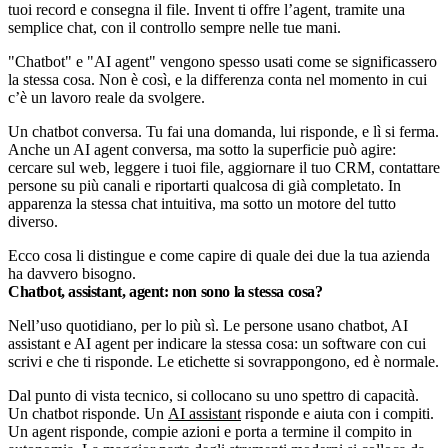
tuoi record e consegna il file. Invent ti offre l’agent, tramite una
semplice chat, con il controllo sempre nelle tue mani.
"Chatbot" e "AI agent" vengono spesso usati come se significassero
la stessa cosa. Non è così, e la differenza conta nel momento in cui
c’è un lavoro reale da svolgere.
Un chatbot conversa. Tu fai una domanda, lui risponde, e lì si ferma.
Anche un AI agent conversa, ma sotto la superficie può agire:
cercare sul web, leggere i tuoi file, aggiornare il tuo CRM, contattare
persone su più canali e riportarti qualcosa di già completato. In
apparenza la stessa chat intuitiva, ma sotto un motore del tutto
diverso.
Ecco cosa li distingue e come capire di quale dei due la tua azienda
ha davvero bisogno.
Chatbot, assistant, agent: non sono la stessa cosa?
Nell’uso quotidiano, per lo più sì. Le persone usano chatbot, AI
assistant e AI agent per indicare la stessa cosa: un software con cui
scrivi e che ti risponde. Le etichette si sovrappongono, ed è normale.
Dal punto di vista tecnico, si collocano su uno spettro di capacità.
Un chatbot risponde. Un
AI assistant
risponde e aiuta con i compiti.
Un agent risponde, compie azioni e porta a termine il compito in