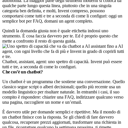
autonomia. La maggior parte degli strumenti moderni si colloca da
qualche parte lungo questa linea, piuttosto che in una singola
categoria ben definita, e molti, Invent compreso, possono
comportarsi come tutti e tre a seconda di come li configuri: oggi un
semplice bot per FAQ, domani un agent completo.
Quindi la domanda giusta non è quale etichetta indossi uno
strumento. È cosa faccia davvero per te. Ed è proprio questo che
mette a confronto il resto di questa guida.
Chatbot, assistant, agent: uno spettro di capacità. Invent può essere
tutti e tre, a seconda di come lo configuri.
Che cos’è un chatbot?
Un chatbot è un programma che sostiene una conversazione. Quello
classico segue script o alberi decisionali; quello più recente usa un
modello linguistico per risultare naturale. In entrambi i casi, il suo
compito è rispondere: chiarire una FAQ, indirizzare qualcuno verso
una pagina, raccogliere un nome e un’email.
È davvero utile per domande semplici e ripetitive. Ma il mondo di
un chatbot finisce con la risposta. Se gli chiedi di fare davvero
qualcosa, recuperare prezzi aggiornati, trasformare una richiesta in
un file, ricontattare qualcuno la settimana prossima, ti rimette