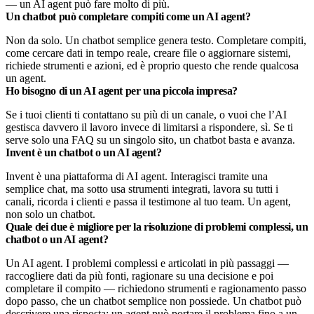
— un AI agent può fare molto di più.
Un chatbot può completare compiti come un AI agent?
Non da solo. Un chatbot semplice genera testo. Completare compiti,
come cercare dati in tempo reale, creare file o aggiornare sistemi,
richiede strumenti e azioni, ed è proprio questo che rende qualcosa
un agent.
Ho bisogno di un AI agent per una piccola impresa?
Se i tuoi clienti ti contattano su più di un canale, o vuoi che l’AI
gestisca davvero il lavoro invece di limitarsi a rispondere, sì. Se ti
serve solo una FAQ su un singolo sito, un chatbot basta e avanza.
Invent è un chatbot o un AI agent?
Invent è una piattaforma di AI agent. Interagisci tramite una
semplice chat, ma sotto usa strumenti integrati, lavora su tutti i
canali, ricorda i clienti e passa il testimone al tuo team. Un agent,
non solo un chatbot.
Quale dei due è migliore per la risoluzione di problemi complessi, un
chatbot o un AI agent?
Un AI agent. I problemi complessi e articolati in più passaggi —
raccogliere dati da più fonti, ragionare su una decisione e poi
completare il compito — richiedono strumenti e ragionamento passo
dopo passo, che un chatbot semplice non possiede. Un chatbot può
descrivere una risposta; un agent può portare il problema fino a un