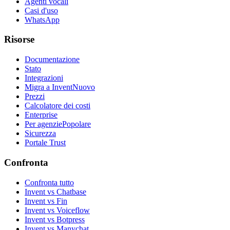
Agenti vocali
Casi d'uso
WhatsApp
Risorse
Documentazione
Stato
Integrazioni
Migra a Invent
Nuovo
Prezzi
Calcolatore dei costi
Enterprise
Per agenzie
Popolare
Sicurezza
Portale Trust
Confronta
Confronta tutto
Invent vs Chatbase
Invent vs Fin
Invent vs Voiceflow
Invent vs Botpress
Invent vs Manychat