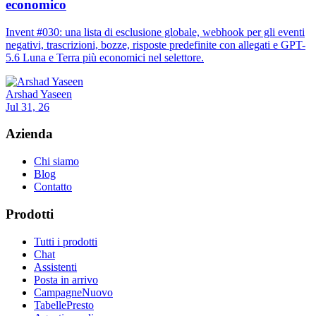
economico
Invent #030: una lista di esclusione globale, webhook per gli eventi
negativi, trascrizioni, bozze, risposte predefinite con allegati e GPT-
5.6 Luna e Terra più economici nel selettore.
Arshad Yaseen
Jul 31, 26
Azienda
Chi siamo
Blog
Contatto
Prodotti
Tutti i prodotti
Chat
Assistenti
Posta in arrivo
Campagne
Nuovo
Tabelle
Presto