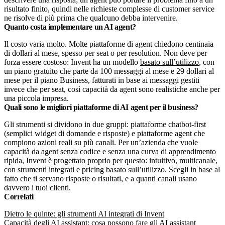
risultato finito, quindi nelle richieste complesse di customer service
ne risolve di più prima che qualcuno debba intervenire.
Quanto costa implementare un AI agent?
Il costo varia molto. Molte piattaforme di agent chiedono centinaia
di dollari al mese, spesso per seat o per resolution. Non deve per
forza essere costoso: Invent ha un modello
basato sull’utilizzo
, con
un piano gratuito che parte da 100 messaggi al mese e 29 dollari al
mese per il piano Business, fatturati in base ai messaggi gestiti
invece che per seat, così capacità da agent sono realistiche anche per
una piccola impresa.
Quali sono le migliori piattaforme di AI agent per il business?
Gli strumenti si dividono in due gruppi: piattaforme chatbot-first
(semplici widget di domande e risposte) e piattaforme agent che
compiono azioni reali su più canali. Per un’azienda che vuole
capacità da agent senza codice e senza una curva di apprendimento
ripida, Invent è progettato proprio per questo: intuitivo, multicanale,
con strumenti integrati e pricing basato sull’utilizzo. Scegli in base al
fatto che ti servano risposte o risultati, e a quanti canali usano
davvero i tuoi clienti.
Correlati
Dietro le quinte: gli strumenti AI integrati di Invent
Capacità degli AI assistant: cosa possono fare gli AI assistant