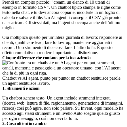
Prendi un compito piccolo: "creami un elenco di 10 utenti di
esempio in formato CSV". Un chatbot tipico stampa le righe come
testo nella chat, e tu devi ancora copiarle, incollarle in un foglio di
calcolo e salvare il file. Un AI agent ti consegna il CSV già pronto
da scaricare. Gli stessi dati, ma l’agent si occupa anche dell’ultimo
miglio.
Ora moltiplica questo per un’intera giornata di lavoro: rispondere ai
clienti, qualificare lead, fare follow-up, mantenere aggiornati i
record. Uno strumento ti dice cosa fare. L’altro lo fa. È questo
effetto cumulativo a rendere importante la distinzione.
Cinque differenze che contano per la tua azienda
Chatbot vs AI agent, punto per punto: un chatbot restituisce parole,
un agent restituisce lavoro.
1. Strumenti e azioni
Un chatbot genera testo. Un agent include
strumenti integrati
(ricerca web, lettura di file, ragionamento, generazione di immagini,
ricerca) così può agire, non solo parlare. Su Invent, ogni modello ha
accesso agli stessi strumenti e un livello Auto sceglie quello giusto
per ogni messaggio, così non devi farlo tu.
2. Cosa ottieni in cambio