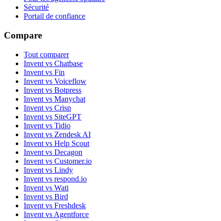
Sécurité
Portail de confiance
Compare
Tout comparer
Invent vs Chatbase
Invent vs Fin
Invent vs Voiceflow
Invent vs Botpress
Invent vs Manychat
Invent vs Crisp
Invent vs SiteGPT
Invent vs Tidio
Invent vs Zendesk AI
Invent vs Help Scout
Invent vs Decagon
Invent vs Customer.io
Invent vs Lindy
Invent vs respond.io
Invent vs Wati
Invent vs Bird
Invent vs Freshdesk
Invent vs Agentforce