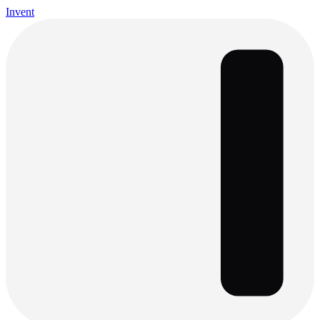
Invent