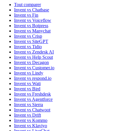
Tout comparer
Invent vs Chatbase
Invent vs Fin
Invent vs Voiceflow
Invent vs Botpress
Invent vs Manychat
Invent vs Crisp
Invent vs SiteGPT
Invent vs Tidio
Invent vs Zendesk AI
Invent vs Help Scout
Invent vs Decagon
Invent vs Customer.io
Invent vs Lindy
Invent vs respond.io
Invent vs Wati
Invent vs Bird
Invent vs Freshdesk
Invent vs Agentforce
Invent vs Sierra
Invent vs Chatwoot
Invent vs Drift
Invent vs Kommo
Invent vs Klaviyo
Invent vs LiveChat