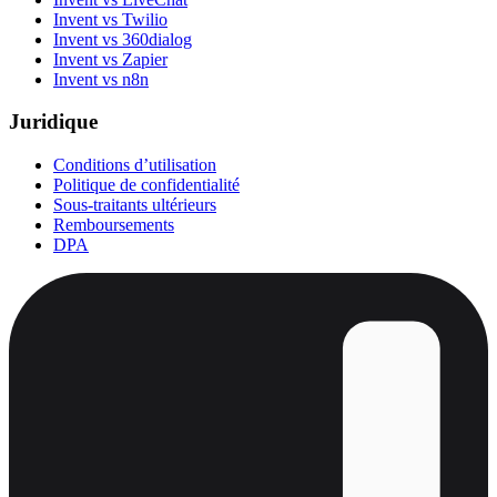
Invent vs Twilio
Invent vs 360dialog
Invent vs Zapier
Invent vs n8n
Juridique
Conditions d’utilisation
Politique de confidentialité
Sous-traitants ultérieurs
Remboursements
DPA