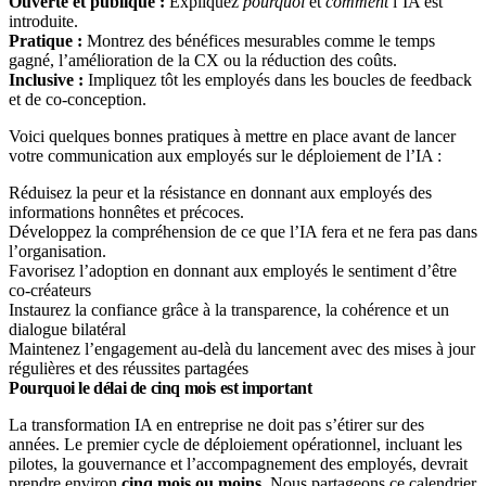
Ouverte et publique :
Expliquez
pourquoi
et
comment
l’IA est
introduite.
Pratique :
Montrez des bénéfices mesurables comme le temps
gagné, l’amélioration de la CX ou la réduction des coûts.
Inclusive :
Impliquez tôt les employés dans les boucles de feedback
et de co-conception.
Voici quelques bonnes pratiques à mettre en place avant de lancer
votre communication aux employés sur le déploiement de l’IA :
Réduisez la peur et la résistance en donnant aux employés des
informations honnêtes et précoces.
Développez la compréhension de ce que l’IA fera et ne fera pas dans
l’organisation.
Favorisez l’adoption en donnant aux employés le sentiment d’être
co-créateurs
Instaurez la confiance grâce à la transparence, la cohérence et un
dialogue bilatéral
Maintenez l’engagement au-delà du lancement avec des mises à jour
régulières et des réussites partagées
Pourquoi le délai de cinq mois est important
La transformation IA en entreprise ne doit pas s’étirer sur des
années. Le premier cycle de déploiement opérationnel, incluant les
pilotes, la gouvernance et l’accompagnement des employés, devrait
prendre environ
cinq mois ou moins
. Nous partageons ce calendrier