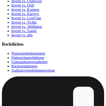
Invent vs. Chatwoot
Invent vs. Drift
Invent vs. Kommo
Invent vs. Klaviyo
Invent vs. LiveChat
Invent vs. Twilio
Invent vs. 360dialog
Invent vs. Zapier
Invent vs. n8n
Rechtliches
Nutzungsbedingungen
Datenschutzerklärung
Unterauftragsverarbeiter
Rückerstattungen
Auftragsverarbeitungsvertrag