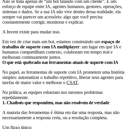
Não se trata apenas de “um bot falando com um cliente”. É um
esforço de equipe entre IA, agentes humanos, gestores, operações,
sistemas e dados. Se a sua IA não vive dentro dessa realidade, ela
sempre vai parecer um acessório: algo que você precisa
constantemente corrigir, monitorar e explicar.
A Invent existe para mudar isso.
Em vez de criar mais um bot, estamos construindo um
espaço de
trabalho de suporte com IA multiplayer
: um lugar em que IA e
humanos compartilham contexto, colaboram em tempo real e
melhoram continuamente juntos.
O que está quebrado nas ferramentas atuais de suporte com IA
No papel, as ferramentas de suporte com IA prometem uma história
simples: automatizar o trabalho repetitivo, liberar seus agentes para
tarefas de maior valor e melhorar o
CSAT
.
Na prática, as equipes esbarram nos mesmos problemas
repetidamente.
1. Chatbots que respondem, mas não resolvem de verdade
A maioria das ferramentas é ótima em dar uma resposta, mas não
necessariamente a resposta certa, ou a resolução completa.
Um fluxo típico: