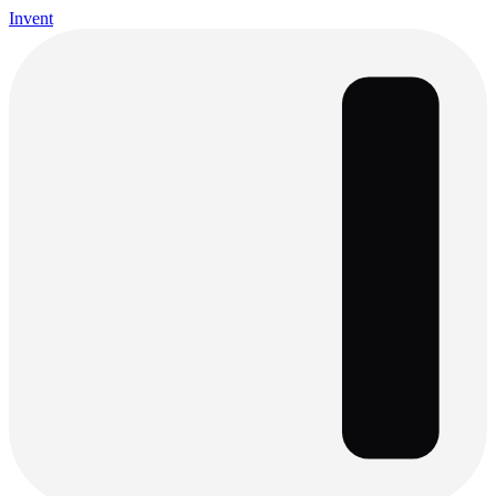
Invent