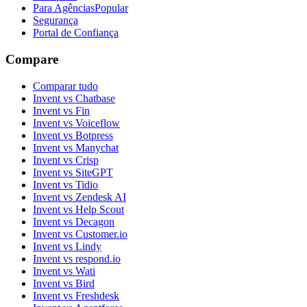
Para Agências
Popular
Segurança
Portal de Confiança
Compare
Comparar tudo
Invent vs Chatbase
Invent vs Fin
Invent vs Voiceflow
Invent vs Botpress
Invent vs Manychat
Invent vs Crisp
Invent vs SiteGPT
Invent vs Tidio
Invent vs Zendesk AI
Invent vs Help Scout
Invent vs Decagon
Invent vs Customer.io
Invent vs Lindy
Invent vs respond.io
Invent vs Wati
Invent vs Bird
Invent vs Freshdesk