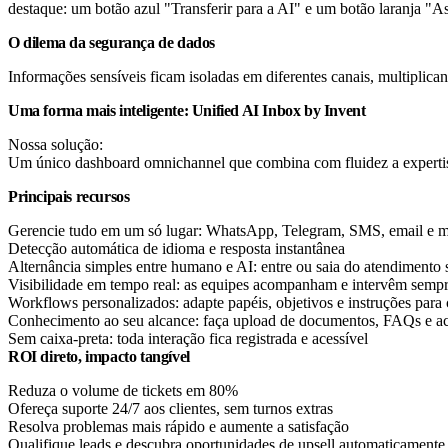
O dilema da segurança de dados
Informações sensíveis ficam isoladas em diferentes canais, multiplic
Uma forma mais inteligente:
Unified AI Inbox by Invent
Nossa solução:
Um único dashboard omnichannel que combina com fluidez a expertis
Principais recursos
Gerencie tudo em um só lugar: WhatsApp, Telegram, SMS, email e m
Detecção automática de idioma e resposta instantânea
Alternância simples entre humano e AI: entre ou saia do atendimento 
Visibilidade em tempo real: as equipes acompanham e intervêm sempr
Workflows personalizados: adapte papéis, objetivos e instruções para 
Conhecimento ao seu alcance: faça upload de documentos, FAQs e 
Sem caixa-preta: toda interação fica registrada e acessível
ROI direto, impacto tangível
Reduza o volume de tickets em 80%
Ofereça suporte 24/7 aos clientes, sem turnos extras
Resolva problemas mais rápido e aumente a satisfação
Qualifique leads e descubra oportunidades de upsell automaticamente