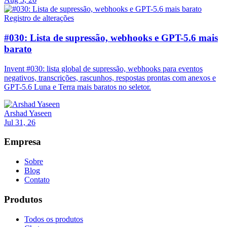
Registro de alterações
#030: Lista de supressão, webhooks e GPT-5.6 mais
barato
Invent #030: lista global de supressão, webhooks para eventos
negativos, transcrições, rascunhos, respostas prontas com anexos e
GPT-5.6 Luna e Terra mais baratos no seletor.
Arshad Yaseen
Jul 31, 26
Empresa
Sobre
Blog
Contato
Produtos
Todos os produtos