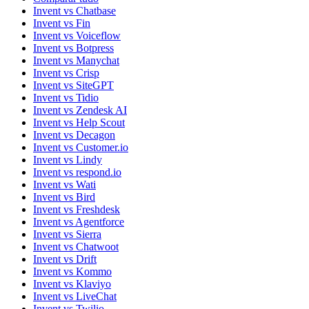
Invent vs Chatbase
Invent vs Fin
Invent vs Voiceflow
Invent vs Botpress
Invent vs Manychat
Invent vs Crisp
Invent vs SiteGPT
Invent vs Tidio
Invent vs Zendesk AI
Invent vs Help Scout
Invent vs Decagon
Invent vs Customer.io
Invent vs Lindy
Invent vs respond.io
Invent vs Wati
Invent vs Bird
Invent vs Freshdesk
Invent vs Agentforce
Invent vs Sierra
Invent vs Chatwoot
Invent vs Drift
Invent vs Kommo
Invent vs Klaviyo
Invent vs LiveChat
Invent vs Twilio