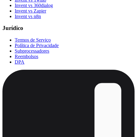
Invent vs 360dialog
Invent vs Zapier
Invent vs n8n
Jurídico
Termos de Serviço
Política de Privacidade
Subprocessadores
Reembolsos
DPA