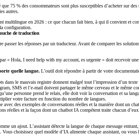
 que 75 % des consommateurs sont plus susceptibles d’acheter sur des s
es autres.
nt multilingue en 2026 : ce que chacun fait bien, à qui il convient et co
 la configuration.
couche de traduction
 passer les réponses par un traducteur. Avant de comparer les solutions, 
r « Hola, I need help with my account, es urgente » doit recevoir une r
orte quelle langue.
L’outil doit répondre à partir de votre documentati
s dans le mauvais registre donnent malgré tout l’impression d’un texte
ram, SMS et l’e-mail doivent partager le même cerveau et le même co
u’une personne prend le relais, elle doit voir la conversation et sa langu
iplier votre facture en fonction du nombre de langues.
ns réelles et la façon dont un chatbot IA compétent traite chacun d’eux
e un ajout. L’assistant détecte la langue de chaque message entrant, s
t. Vous choisissez quel modèle d’IA alimente chaque assistant, ou vous le