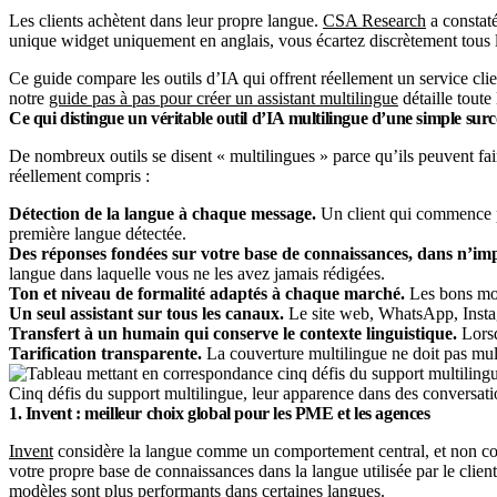
Les clients achètent dans leur propre langue.
CSA Research
a constaté
unique widget uniquement en anglais, vous écartez discrètement tous l
Ce guide compare les outils d’IA qui offrent réellement un service clie
notre
guide pas à pas pour créer un assistant multilingue
détaille toute
Ce qui distingue un véritable outil d’IA multilingue d’une simple sur
De nombreux outils se disent « multilingues » parce qu’ils peuvent faire
réellement compris :
Détection de la langue à chaque message.
Un client qui commence pa
première langue détectée.
Des réponses fondées sur votre base de connaissances, dans n’imp
langue dans laquelle vous ne les avez jamais rédigées.
Ton et niveau de formalité adaptés à chaque marché.
Les bons mot
Un seul assistant sur tous les canaux.
Le site web, WhatsApp, Instag
Transfert à un humain qui conserve le contexte linguistique.
Lorsq
Tarification transparente.
La couverture multilingue ne doit pas mult
Cinq défis du support multilingue, leur apparence dans des conversatio
1. Invent : meilleur choix global pour les PME et les agences
Invent
considère la langue comme un comportement central, et non comm
votre propre base de connaissances dans la langue utilisée par le clien
modèles sont plus performants dans certaines langues.