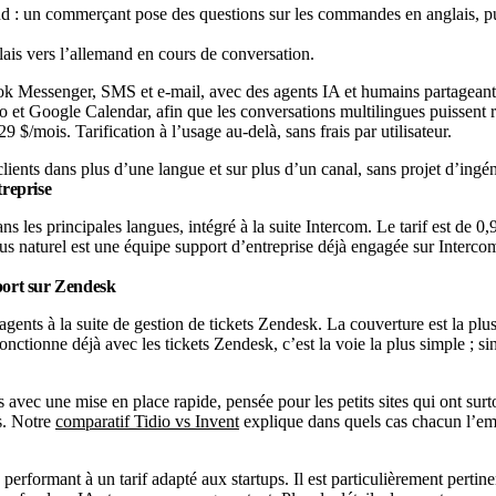
glais vers l’allemand en cours de conversation.
 Messenger, SMS et e-mail, avec des agents IA et humains partageant u
 et Google Calendar, afin que les conversations multilingues puissent ré
 $/mois. Tarification à l’usage au-delà, sans frais par utilisateur.
clients dans plus d’une langue et sur plus d’un canal, sans projet d’ingén
treprise
ans les principales langues, intégré à la suite Intercom. Le tarif est de 
plus naturel est une équipe support d’entreprise déjà engagée sur Interc
pport sur Zendesk
ents à la suite de gestion de tickets Zendesk. La couverture est la plus 
 fonctionne déjà avec les tickets Zendesk, c’est la voie la plus simple ; s
 avec une mise en place rapide, pensée pour les petits sites qui ont sur
us. Notre
comparatif Tidio vs Invent
explique dans quels cas chacun l’em
 performant à un tarif adapté aux startups. Il est particulièrement pertin