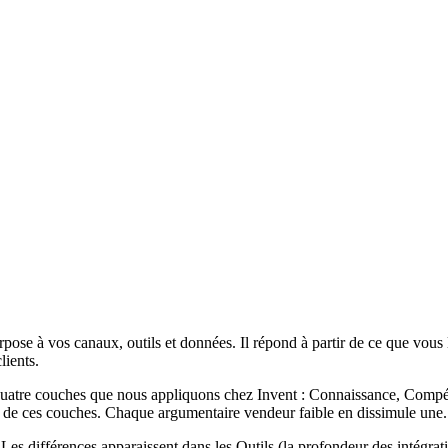
ose à vos canaux, outils et données. Il répond à partir de ce que vous l
lients.
 quatre couches que nous appliquons chez Invent : Connaissance, Compét
ne de ces couches. Chaque argumentaire vendeur faible en dissimule une.
s différences apparaissent dans les Outils (la profondeur des intégration