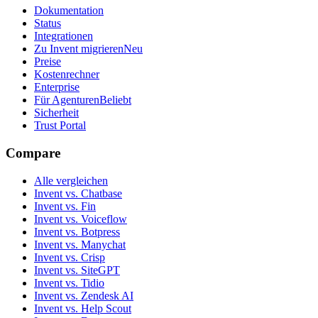
Dokumentation
Status
Integrationen
Zu Invent migrieren
Neu
Preise
Kostenrechner
Enterprise
Für Agenturen
Beliebt
Sicherheit
Trust Portal
Compare
Alle vergleichen
Invent vs. Chatbase
Invent vs. Fin
Invent vs. Voiceflow
Invent vs. Botpress
Invent vs. Manychat
Invent vs. Crisp
Invent vs. SiteGPT
Invent vs. Tidio
Invent vs. Zendesk AI
Invent vs. Help Scout