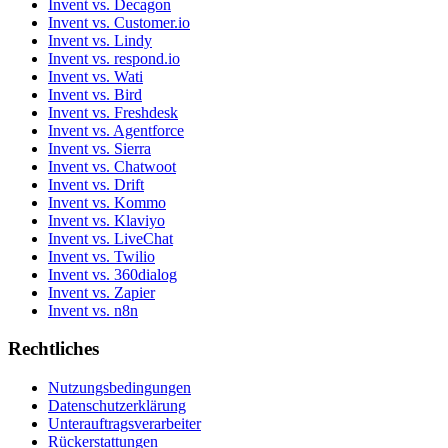
Invent vs. Decagon
Invent vs. Customer.io
Invent vs. Lindy
Invent vs. respond.io
Invent vs. Wati
Invent vs. Bird
Invent vs. Freshdesk
Invent vs. Agentforce
Invent vs. Sierra
Invent vs. Chatwoot
Invent vs. Drift
Invent vs. Kommo
Invent vs. Klaviyo
Invent vs. LiveChat
Invent vs. Twilio
Invent vs. 360dialog
Invent vs. Zapier
Invent vs. n8n
Rechtliches
Nutzungsbedingungen
Datenschutzerklärung
Unterauftragsverarbeiter
Rückerstattungen