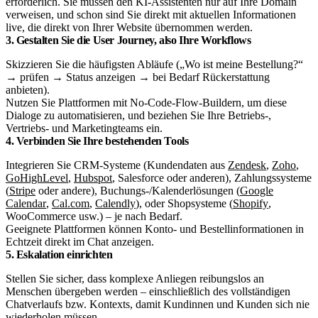
erforderlich. Sie müssen den KI-Assistenten nur auf Ihre Domain
verweisen, und schon sind Sie direkt mit aktuellen Informationen
live, die direkt von Ihrer Website übernommen werden.
3. Gestalten Sie die User Journey, also Ihre Workflows
Skizzieren Sie die häufigsten Abläufe („Wo ist meine Bestellung?“
→ prüfen → Status anzeigen → bei Bedarf Rückerstattung
anbieten).
Nutzen Sie Plattformen mit No-Code-Flow-Buildern, um diese
Dialoge zu automatisieren, und beziehen Sie Ihre Betriebs-,
Vertriebs- und Marketingteams ein.
4. Verbinden Sie Ihre bestehenden Tools
Integrieren Sie CRM-Systeme (Kundendaten aus
Zendesk
,
Zoho
,
GoHighLevel
,
Hubspot
, Salesforce oder anderen), Zahlungssysteme
(
Stripe
oder andere), Buchungs-/Kalenderlösungen (
Google
Calendar
,
Cal.com
,
Calendly
), oder Shopsysteme (
Shopify
,
WooCommerce usw.) – je nach Bedarf.
Geeignete Plattformen können Konto- und Bestellinformationen in
Echtzeit direkt im Chat anzeigen.
5. Eskalation einrichten
Stellen Sie sicher, dass komplexe Anliegen reibungslos an
Menschen übergeben werden – einschließlich des vollständigen
Chatverlaufs bzw. Kontexts, damit Kundinnen und Kunden sich nie
wiederholen müssen.