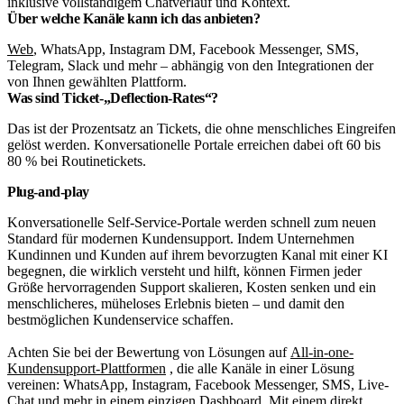
inklusive vollständigem Chatverlauf und Kontext.
Über welche Kanäle kann ich das anbieten?
Web
, WhatsApp, Instagram DM, Facebook Messenger, SMS,
Telegram, Slack und mehr – abhängig von den Integrationen der
von Ihnen gewählten Plattform.
Was sind Ticket-„Deflection-Rates“?
Das ist der Prozentsatz an Tickets, die ohne menschliches Eingreifen
gelöst werden. Konversationelle Portale erreichen dabei oft 60 bis
80 % bei Routinetickets.
Plug-and-play
Konversationelle Self-Service-Portale werden schnell zum neuen
Standard für modernen Kundensupport. Indem Unternehmen
Kundinnen und Kunden auf ihrem bevorzugten Kanal mit einer KI
begegnen, die wirklich versteht und hilft, können Firmen jeder
Größe hervorragenden Support skalieren, Kosten senken und ein
menschlicheres, müheloses Erlebnis bieten – und damit den
bestmöglichen Kundenservice schaffen.
Achten Sie bei der Bewertung von Lösungen auf
All-in-one-
Kundensupport-Plattformen
, die alle Kanäle in einer Lösung
vereinen: WhatsApp, Instagram, Facebook Messenger, SMS, Live-
Chat und mehr in einem einzigen Dashboard. Mit einem direkt