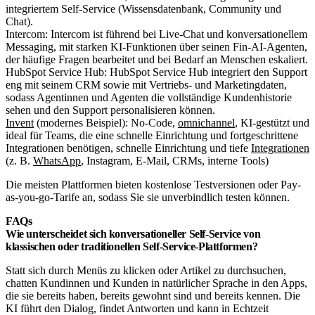
integriertem Self-Service (Wissensdatenbank, Community und
Chat).
Intercom: Intercom ist führend bei Live-Chat und konversationellem
Messaging, mit starken KI-Funktionen über seinen Fin-AI-Agenten,
der häufige Fragen bearbeitet und bei Bedarf an Menschen eskaliert.
HubSpot Service Hub: HubSpot Service Hub integriert den Support
eng mit seinem CRM sowie mit Vertriebs- und Marketingdaten,
sodass Agentinnen und Agenten die vollständige Kundenhistorie
sehen und den Support personalisieren können.
Invent
(modernes Beispiel): No-Code,
omnichannel
, KI-gestützt und
ideal für Teams, die eine schnelle Einrichtung und fortgeschrittene
Integrationen benötigen, schnelle Einrichtung und tiefe
Integrationen
(z. B.
WhatsApp
, Instagram, E-Mail, CRMs, interne Tools)
Die meisten Plattformen bieten kostenlose Testversionen oder Pay-
as-you-go-Tarife an, sodass Sie sie unverbindlich testen können.
FAQs
Wie unterscheidet sich konversationeller Self-Service von
klassischen oder traditionellen Self-Service-Plattformen?
Statt sich durch Menüs zu klicken oder Artikel zu durchsuchen,
chatten Kundinnen und Kunden in natürlicher Sprache in den Apps,
die sie bereits haben, bereits gewohnt sind und bereits kennen. Die
KI führt den Dialog, findet Antworten und kann in Echtzeit