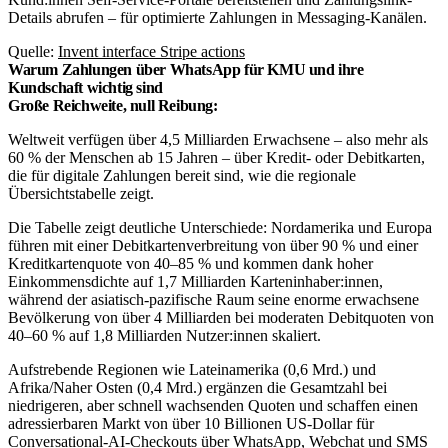
Details abrufen – für optimierte Zahlungen in Messaging-Kanälen.
Quelle:
Invent interface Stripe actions
Warum Zahlungen über WhatsApp für KMU und ihre
Kundschaft wichtig sind
Große Reichweite, null Reibung:
Weltweit verfügen über 4,5 Milliarden Erwachsene – also mehr als
60 % der Menschen ab 15 Jahren – über Kredit- oder Debitkarten,
die für digitale Zahlungen bereit sind, wie die regionale
Übersichtstabelle zeigt.
Die Tabelle zeigt deutliche Unterschiede: Nordamerika und Europa
führen mit einer Debitkartenverbreitung von über 90 % und einer
Kreditkartenquote von 40–85 % und kommen dank hoher
Einkommensdichte auf 1,7 Milliarden Karteninhaber:innen,
während der asiatisch-pazifische Raum seine enorme erwachsene
Bevölkerung von über 4 Milliarden bei moderaten Debitquoten von
40–60 % auf 1,8 Milliarden Nutzer:innen skaliert.
Aufstrebende Regionen wie Lateinamerika (0,6 Mrd.) und
Afrika/Naher Osten (0,4 Mrd.) ergänzen die Gesamtzahl bei
niedrigeren, aber schnell wachsenden Quoten und schaffen einen
adressierbaren Markt von über 10 Billionen US-Dollar für
Conversational-AI-Checkouts über WhatsApp, Webchat und SMS