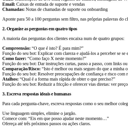
Email:
Caixas de entrada de suporte e vendas
Chamadas:
Notas de chamadas de suporte ou onboarding
Aponte para 50 a 100 perguntas sem filtro, nas próprias palavras do cl
2. Organize as perguntas em quatro tipos
A maioria das perguntas dos clientes encaixa num de quatro grupos:
Compreensão:
“O que é isto? É para mim?”
Função do seu bot: Explicar com clareza e ajudá-los a perceber se se
Como fazer:
“Como faço X neste momento?”
Função do seu bot: Dar instruções curtas, passo a passo, com links ou
Comparação/Risco:
“Isto é melhor ou mais seguro do que a minha o
Função do seu bot: Resolver preocupações de confiança e risco com re
Atalhos:
“Qual é a forma mais rápida de obter o que preciso?”
Função do seu bot: Reduzir a fricção e oferecer vias diretas: ver pre
3. Escreva respostas ideais e humanas
Para cada pergunta-chave, escreva respostas como o seu melhor coleg
Use linguagem simples, elimine o jargão.
Comece com: “Eis em que posso ajudar neste momento…”
Ofereça até três próximos passos ou ações claros.