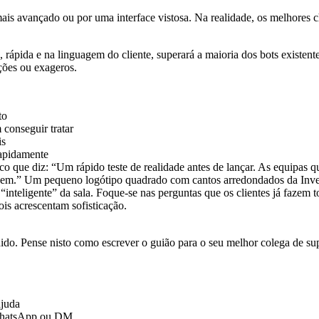
mais avançado ou por uma interface vistosa. Na realidade, os melhore
 rápida e na linguagem do cliente, superará a maioria dos bots existente
ções ou exageros.
to
 conseguir tratar
is
rapidamente
“inteligente” da sala. Foque-se nas perguntas que os clientes já fazem 
ois acrescentam sofisticação.
do. Pense nisto como escrever o guião para o seu melhor colega de su
ajuda
e WhatsApp ou DM