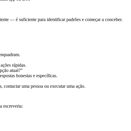
iente — é suficiente para identificar padrões e começar a conceber.
 enquadram.
 ações rápidas.
pção atual?”
spostas honestas e específicas.
ços, contactar uma pessoa ou executar uma ação.
a escreveria: