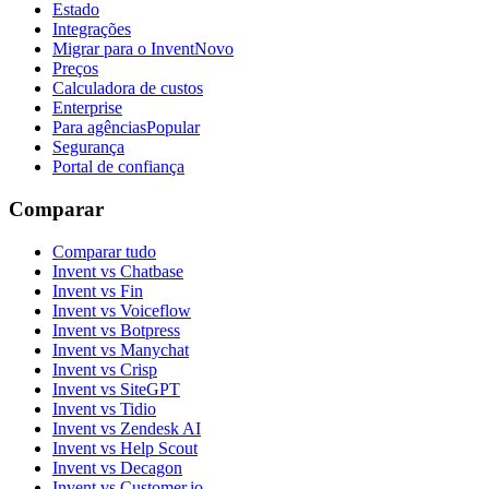
Estado
Integrações
Migrar para o Invent
Novo
Preços
Calculadora de custos
Enterprise
Para agências
Popular
Segurança
Portal de confiança
Comparar
Comparar tudo
Invent vs Chatbase
Invent vs Fin
Invent vs Voiceflow
Invent vs Botpress
Invent vs Manychat
Invent vs Crisp
Invent vs SiteGPT
Invent vs Tidio
Invent vs Zendesk AI
Invent vs Help Scout
Invent vs Decagon
Invent vs Customer.io