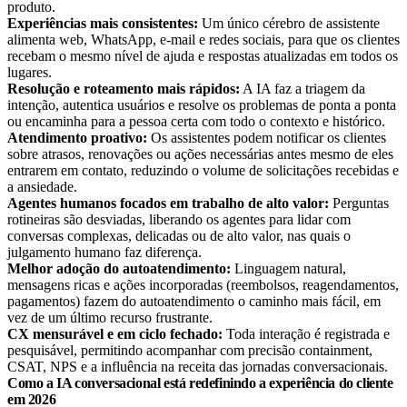
produto.
Experiências mais consistentes:
Um único cérebro de assistente
alimenta web, WhatsApp, e-mail e redes sociais, para que os clientes
recebam o mesmo nível de ajuda e respostas atualizadas em todos os
lugares.
Resolução e roteamento mais rápidos:
A IA faz a triagem da
intenção, autentica usuários e resolve os problemas de ponta a ponta
ou encaminha para a pessoa certa com todo o contexto e histórico.
Atendimento proativo:
Os assistentes podem notificar os clientes
sobre atrasos, renovações ou ações necessárias antes mesmo de eles
entrarem em contato, reduzindo o volume de solicitações recebidas e
a ansiedade.
Agentes humanos focados em trabalho de alto valor:
Perguntas
rotineiras são desviadas, liberando os agentes para lidar com
conversas complexas, delicadas ou de alto valor, nas quais o
julgamento humano faz diferença.
Melhor adoção do autoatendimento:
Linguagem natural,
mensagens ricas e ações incorporadas (reembolsos, reagendamentos,
pagamentos) fazem do autoatendimento o caminho mais fácil, em
vez de um último recurso frustrante.
CX mensurável e em ciclo fechado:
Toda interação é registrada e
pesquisável, permitindo acompanhar com precisão containment,
CSAT, NPS e a influência na receita das jornadas conversacionais.
Como a IA conversacional está redefinindo a experiência do cliente
em 2026