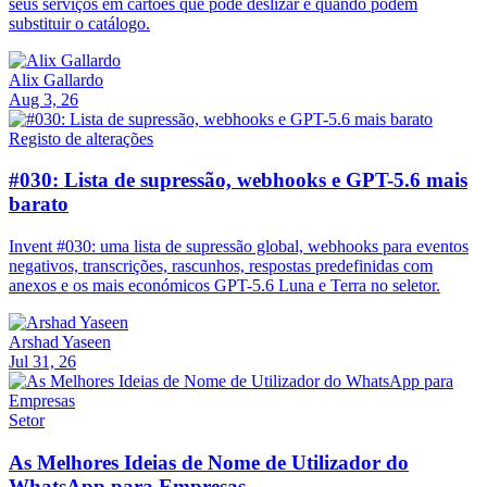
seus serviços em cartões que pode deslizar e quando podem
substituir o catálogo.
Alix Gallardo
Aug 3, 26
Registo de alterações
#030: Lista de supressão, webhooks e GPT-5.6 mais
barato
Invent #030: uma lista de supressão global, webhooks para eventos
negativos, transcrições, rascunhos, respostas predefinidas com
anexos e os mais económicos GPT-5.6 Luna e Terra no seletor.
Arshad Yaseen
Jul 31, 26
Setor
As Melhores Ideias de Nome de Utilizador do
WhatsApp para Empresas