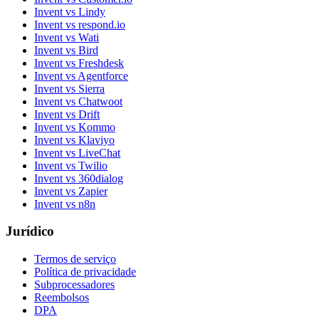
Invent vs Lindy
Invent vs respond.io
Invent vs Wati
Invent vs Bird
Invent vs Freshdesk
Invent vs Agentforce
Invent vs Sierra
Invent vs Chatwoot
Invent vs Drift
Invent vs Kommo
Invent vs Klaviyo
Invent vs LiveChat
Invent vs Twilio
Invent vs 360dialog
Invent vs Zapier
Invent vs n8n
Jurídico
Termos de serviço
Política de privacidade
Subprocessadores
Reembolsos
DPA