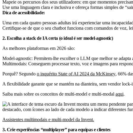
Mapeie os percursos dos seus utilizadores: em que momentos precisa
Use uma linguagem clara e inclusiva e ofereça formas simples de “s
Dica de acessibilidade:
Uma em cada quatro pessoas adultas irá experienciar uma incapacidade
Certifique-se de que o seu chatbot funciona com comandos de voz, lei
2. Escolha a stack de IA certa (o ideal é ser model-agnostic)
As melhores plataformas em 2026 são:
Model-agnostic: Permitem-lhe escolher o LLM que melhor se adapta ao
Multimodais: Conseguem processar texto, voz e imagens para responder
Porquê? Segundo
o inquérito State of AI 2024 da McKinsey
, 66% da
A flexibilidade garante que se mantém na dianteira, sem vendor lock-i
Saiba mais sobre os conceitos de multi-model e multi-modal
aqui
.
Assistentes multimodais e multi-model da Invent.
3. Crie experiências “multiplayer” para equipas e clientes