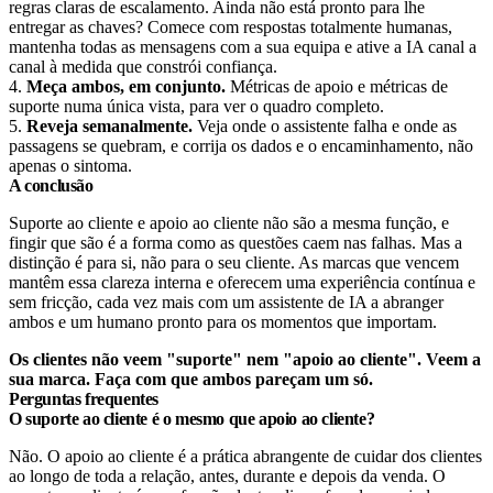
regras claras de escalamento. Ainda não está pronto para lhe
entregar as chaves? Comece com respostas totalmente humanas,
mantenha todas as mensagens com a sua equipa e ative a IA canal a
canal à medida que constrói confiança.
4.
Meça ambos, em conjunto.
Métricas de apoio e métricas de
suporte numa única vista, para ver o quadro completo.
5.
Reveja semanalmente.
Veja onde o assistente falha e onde as
passagens se quebram, e corrija os dados e o encaminhamento, não
apenas o sintoma.
A conclusão
Suporte ao cliente e apoio ao cliente não são a mesma função, e
fingir que são é a forma como as questões caem nas falhas. Mas a
distinção é para si, não para o seu cliente. As marcas que vencem
mantêm essa clareza interna e oferecem uma experiência contínua e
sem fricção, cada vez mais com um assistente de IA a abranger
ambos e um humano pronto para os momentos que importam.
Os clientes não veem "suporte" nem "apoio ao cliente". Veem a
sua marca. Faça com que ambos pareçam um só.
Perguntas frequentes
O suporte ao cliente é o mesmo que apoio ao cliente?
Não. O apoio ao cliente é a prática abrangente de cuidar dos clientes
ao longo de toda a relação, antes, durante e depois da venda. O