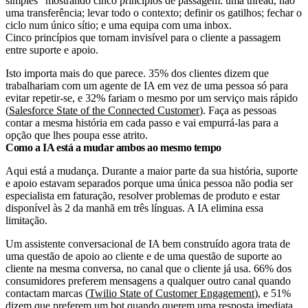
Cinco princípios que tornam invisível para o cliente a passagem
entre suporte e apoio.
Isto importa mais do que parece. 35% dos clientes dizem que
trabalhariam com um agente de IA em vez de uma pessoa só para
evitar repetir-se, e 32% fariam o mesmo por um serviço mais rápido
(
Salesforce State of the Connected Customer
). Faça as pessoas
contar a mesma história em cada passo e vai empurrá-las para a
opção que lhes poupa esse atrito.
Como a IA está a mudar ambos ao mesmo tempo
Aqui está a mudança. Durante a maior parte da sua história, suporte
e apoio estavam separados porque uma única pessoa não podia ser
especialista em faturação, resolver problemas de produto e estar
disponível às 2 da manhã em três línguas. A IA elimina essa
limitação.
Um assistente conversacional de IA bem construído agora trata de
uma questão de apoio ao cliente e de uma questão de suporte ao
cliente na mesma conversa, no canal que o cliente já usa. 66% dos
consumidores preferem mensagens a qualquer outro canal quando
contactam marcas (
Twilio State of Customer Engagement
), e 51%
dizem que preferem um bot quando querem uma resposta imediata