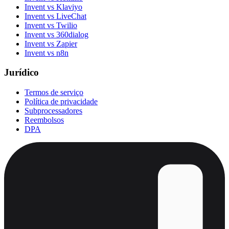
Invent vs Klaviyo
Invent vs LiveChat
Invent vs Twilio
Invent vs 360dialog
Invent vs Zapier
Invent vs n8n
Jurídico
Termos de serviço
Política de privacidade
Subprocessadores
Reembolsos
DPA