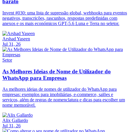
barato
Invent #030: uma lista de supressão global, webhooks para eventos
negativos, transcrições, rascunhos, respostas predefinidas com
anexos e os mais económicos GPT-5.6 Luna e Terra no seletor.
Arshad Yaseen
Jul 31, 26
Setor
As Melhores Ideias de Nome de Utilizador do
WhatsApp para Empresas
As melhores ideias de nomes de utilizador do WhatsApp para
empresas: exemplos para imobiliárias, e-commerce, salões e
serviços, além de regras de nomenclatura e dicas para escolher um
nome memorável.
Alix Gallardo
Jul 31, 26