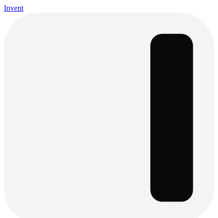
Invent