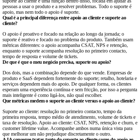
suporte ao cliente é uma função dentro disso, focada em ajudar as
pessoas a usar o produto e a resolver problemas. Todo o suporte é
apoio, mas nem todo o apoio é suporte.
Qual é a principal diferença entre apoio ao cliente e suporte ao
cliente?
O apoio é proativo e focado na relação ao longo da jornada; o
suporte é reativo e focado no problema do produto. Também usam
métricas diferentes: o apoio acompanha CSAT, NPS e retenção,
enquanto o suporte acompanha resolução no primeiro contacto,
tempo de resposta e volume de tickets.
De que é que o meu negócio precisa, suporte ou apoio?
Dos dois, mas a combinação depende do que vende. Empresas de
produto e SaaS dependem fortemente do suporte; retalho, hotelaria e
serviços dependem mais do apoio. De qualquer forma, os clientes
esperam uma experiência contínua e sem fricção, por isso a pergunta
mais inteligente é como ligá-los, não qual escolher.
Que métricas medem o suporte ao cliente versus o apoio ao cliente?
Suporte ao cliente: resolução no primeiro contacto, tempo da
primeira resposta, tempo médio de atendimento, volume de tickets e
taxa de resolução. Apoio ao cliente: CSAT, NPS, retenção e churn, e
customer lifetime value. Acompanhe ambos numa única vista para
que melhorar um não prejudique discretamente o outro.
A IA consegue tratar tanto do suporte ao cliente como do apoio ao