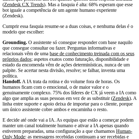
(
Zendesk CX Trends
). Mas a fasquia é alta: 68% esperam que esse
bot iguale a competência de um agente humano experiente
(Zendesk).
Cumprir essa fasquia resume-se a duas coisas, e nenhuma delas é o
modelo que escolher:
Grounding.
O assistente só consegue responder com base naquilo
que consegue consultar ou fazer. Perguntas informativas e
relacionais vêm de uma
base de conhecimento treinada com os seus
próprios dados
; aspetos exatos como faturação, disponibilidade e
estado da encomenda vêm de ações determinísticas, nunca de um
palpite. Se acertar nesta divisão, resolve; se falhar, inventa uma
política.
Handoff.
A IA trata da rotina e do volume fora de horas. Os
humanos ficam com o emocional, o de maior valor e o
genuinamente complexo. 75% dos líderes de CX já veem a IA como
algo que amplia as suas pessoas em vez de as substituir (
Zendesk
). A
linha entre suporte e apoio deixa de importar para o cliente, porque
um único assistente cobre ambos e encaminha o resto.
E decide até onde vai a IA. As equipas que estão a começar podem
manter um canal totalmente humano e ativar a IA apenas quando
estiverem preparadas, uma configuração a que chamamos
Human-
Only Mode
: as mensagens recebidas continuam a ser recebidas e