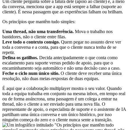
Um cliente pergunta sobre a fatura dele (apoio ao cliente) e, a meio
da conversa, menciona que a app está sempre a falhar (suporte ao
cliente). É nessa passagem que as experiências falham ou brilham.
Os princípios que mantêm tudo simples:
Uma thread, não uma transferência.
Mova o trabalho nos
bastidores, não o cliente entre filas.
Leve todo o contexto consigo.
Quem pegar no assunto deve ver
toda a conversa e a conta, para que o cliente nunca tenha de se
repetir.
Defina os gatilhos.
Decida antecipadamente o que conta como
escalamento para suporte versus pedido de apoio, para que o
encaminhamento seja automático e não uma decisão caso a caso.
Feche o ciclo num único sítio.
O cliente deve receber uma única
resolução, não duas meias-respostas de duas equipas.
É aqui que a colaboração multiplayer mostra o seu valor. Quando
toda a equipa trabalha em conjunto na mesma inbox, em tempo real
ou de forma assíncrona, uma passagem é um colega a entrar na
thread, não o cliente a ser enviado para uma nova fila. O
representante de apoio, o especialista de suporte e o assistente de IA
partilham uma única conversa e um único histórico, por isso
ninguém começa do zero e o cliente nunca sente a transição.