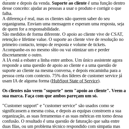
durante e depois da venda.
Suporte ao cliente
é uma função dentro
desse conceito: ajudar as pessoas a usar o produto e corrigir o que
falha.
A diferença é real, mas os clientes não querem saber do seu
organigrama. Enviam uma mensagem e esperam uma resposta, seja
de quem for a responsabilidade.
São medidos de forma diferente. O apoio ao cliente vive de CSAT,
retenção e lifetime value. O suporte ao cliente vive de resolução no
primeiro contacto, tempo de resposta e volume de tickets.
Acompanhe-os no mesmo sítio ou vai otimizar um e perder
discretamente o outro.
A IA está a esbater a linha entre ambos. Um único assistente agora
responde a uma questão de apoio ao cliente e a uma questão de
suporte ao cliente na mesma conversa, e depois encaminha para a
pessoa certa com contexto. 75% dos líderes de customer service já
usam IA de alguma forma (
HubSpot State of Service
).
Os clientes não veem "suporte" nem "apoio ao cliente". Veem a
sua marca. Faça com que ambos pareçam um só.
"Customer support" e "customer service" são usados como se
significassem a mesma coisa, e depois as equipas constroem a sua
organização, as suas ferramentas e as suas métricas em torno dessa
confusão. O resultado é uma questão de faturação que salta entre
duas filas, ou um problema técnico respondido com simpatia mas