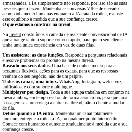
armazenadas, a IA simplesmente não responde, por isso são as suas
pessoas que o fazem. Mantenha as conversas VIP e de elevado
acompanhamento humanas enquanto a IA trata da rotina, e ajuste
esse equilíbrio à medida que a sua confiança cresce.
O que estamos a construir na Invent
Na
Invent
construímos a camada de assistente conversacional de IA
que abrange tanto o suporte como o apoio, para que o seu cliente
tenha uma única experiência em vez de duas filas.
Um assistente, as duas funções.
Responde a perguntas relacionais
e resolve problemas do produto na mesma thread.
Baseado nos seus dados.
Uma base de conhecimento para as
perguntas flexíveis, ações para as exatas, para que as respostas
venham do seu negócio, não de um palpite.
Todos os canais, uma inbox.
WhatsApp, Instagram, web e voz,
unificados, e com suporte multilingue.
Multiplayer por design.
Toda a sua equipa trabalha em conjunto na
mesma inbox, em tempo real ou de forma assíncrona, para que uma
passagem seja um colega a entrar na thread, não o cliente a mudar
de fila.
Define quando a IA entra.
Mantenha um canal totalmente
humano, entregue a rotina à IA, ou qualquer ponto intermédio.
Comece com humanos e aumente gradualmente à medida que a sua
confiança cresce.