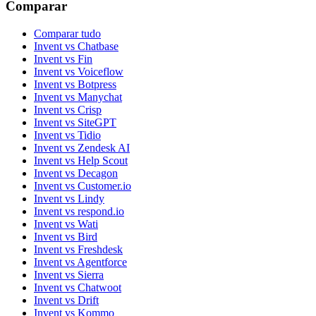
Comparar
Comparar tudo
Invent vs Chatbase
Invent vs Fin
Invent vs Voiceflow
Invent vs Botpress
Invent vs Manychat
Invent vs Crisp
Invent vs SiteGPT
Invent vs Tidio
Invent vs Zendesk AI
Invent vs Help Scout
Invent vs Decagon
Invent vs Customer.io
Invent vs Lindy
Invent vs respond.io
Invent vs Wati
Invent vs Bird
Invent vs Freshdesk
Invent vs Agentforce
Invent vs Sierra
Invent vs Chatwoot
Invent vs Drift
Invent vs Kommo