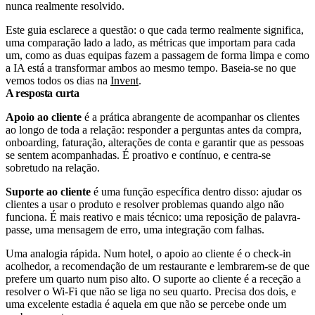
nunca realmente resolvido.
Este guia esclarece a questão: o que cada termo realmente significa,
uma comparação lado a lado, as métricas que importam para cada
um, como as duas equipas fazem a passagem de forma limpa e como
a IA está a transformar ambos ao mesmo tempo. Baseia-se no que
vemos todos os dias na
Invent
.
A resposta curta
Apoio ao cliente
é a prática abrangente de acompanhar os clientes
ao longo de toda a relação: responder a perguntas antes da compra,
onboarding, faturação, alterações de conta e garantir que as pessoas
se sentem acompanhadas. É proativo e contínuo, e centra-se
sobretudo na relação.
Suporte ao cliente
é uma função específica dentro disso: ajudar os
clientes a usar o produto e resolver problemas quando algo não
funciona. É mais reativo e mais técnico: uma reposição de palavra-
passe, uma mensagem de erro, uma integração com falhas.
Uma analogia rápida. Num hotel, o apoio ao cliente é o check-in
acolhedor, a recomendação de um restaurante e lembrarem-se de que
prefere um quarto num piso alto. O suporte ao cliente é a receção a
resolver o Wi‑Fi que não se liga no seu quarto. Precisa dos dois, e
uma excelente estadia é aquela em que não se percebe onde um