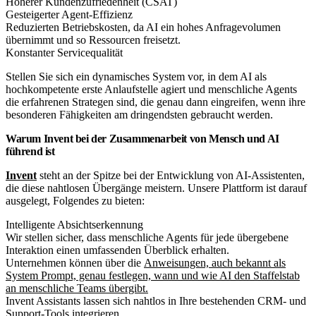
Höherer Kundenzufriedenheit (CSAT)
Gesteigerter Agent-Effizienz
Reduzierten Betriebskosten, da AI ein hohes Anfragevolumen
übernimmt und so Ressourcen freisetzt.
Konstanter Servicequalität
Stellen Sie sich ein dynamisches System vor, in dem AI als
hochkompetente erste Anlaufstelle agiert und menschliche Agents
die erfahrenen Strategen sind, die genau dann eingreifen, wenn ihre
besonderen Fähigkeiten am dringendsten gebraucht werden.
Warum Invent bei der Zusammenarbeit von Mensch und AI
führend ist
Invent
steht an der Spitze bei der Entwicklung von AI-Assistenten,
die diese nahtlosen Übergänge meistern. Unsere Plattform ist darauf
ausgelegt, Folgendes zu bieten:
Intelligente Absichtserkennung
Wir stellen sicher, dass menschliche Agents für jede übergebene
Interaktion einen umfassenden Überblick erhalten.
Unternehmen können über die
Anweisungen, auch bekannt als
System Prompt, genau festlegen, wann und wie AI den Staffelstab
an menschliche Teams übergibt.
Invent Assistants lassen sich nahtlos in Ihre bestehenden CRM- und
Support-Tools integrieren.