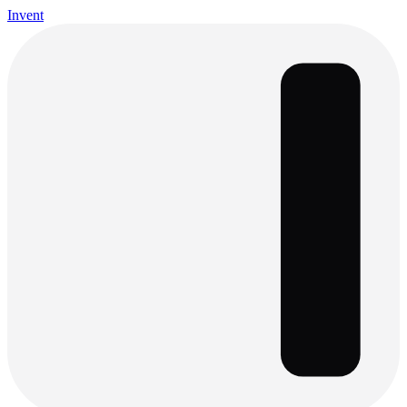
Invent