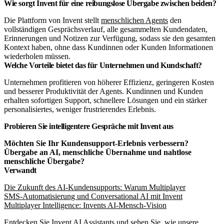
Wie sorgt Invent für eine reibungslose Übergabe zwischen beiden?
Die Plattform von Invent stellt
menschlichen Agents
den
vollständigen Gesprächsverlauf, alle gesammelten Kundendaten,
Erinnerungen und Notizen zur Verfügung, sodass sie den gesamten
Kontext haben, ohne dass Kundinnen oder Kunden Informationen
wiederholen müssen.
Welche Vorteile bietet das für Unternehmen und Kundschaft?
Unternehmen profitieren von höherer Effizienz, geringeren Kosten
und besserer Produktivität der Agents. Kundinnen und Kunden
erhalten sofortigen Support, schnellere Lösungen und ein stärker
personalisiertes, weniger frustrierendes Erlebnis.
Probieren Sie intelligentere Gespräche mit Invent aus
Möchten Sie Ihr Kundensupport-Erlebnis verbessern?
Übergabe an AI, menschliche Übernahme und nahtlose
menschliche Übergabe?
Verwandt
Die Zukunft des AI-Kundensupports: Warum Multiplayer
SMS-Automatisierung und Conversational AI mit Invent
Multiplayer Intelligence: Invents AI-Mensch-Vision
Entdecken Sie
Invent AI Assistants
und sehen Sie, wie unsere