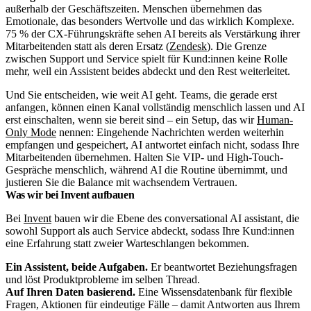
außerhalb der Geschäftszeiten. Menschen übernehmen das
Emotionale, das besonders Wertvolle und das wirklich Komplexe.
75 % der CX-Führungskräfte sehen AI bereits als Verstärkung ihrer
Mitarbeitenden statt als deren Ersatz (
Zendesk
). Die Grenze
zwischen Support und Service spielt für Kund:innen keine Rolle
mehr, weil ein Assistent beides abdeckt und den Rest weiterleitet.
Und Sie entscheiden, wie weit AI geht. Teams, die gerade erst
anfangen, können einen Kanal vollständig menschlich lassen und AI
erst einschalten, wenn sie bereit sind – ein Setup, das wir
Human-
Only Mode
nennen: Eingehende Nachrichten werden weiterhin
empfangen und gespeichert, AI antwortet einfach nicht, sodass Ihre
Mitarbeitenden übernehmen. Halten Sie VIP- und High-Touch-
Gespräche menschlich, während AI die Routine übernimmt, und
justieren Sie die Balance mit wachsendem Vertrauen.
Was wir bei Invent aufbauen
Bei
Invent
bauen wir die Ebene des conversational AI assistant, die
sowohl Support als auch Service abdeckt, sodass Ihre Kund:innen
eine Erfahrung statt zweier Warteschlangen bekommen.
Ein Assistent, beide Aufgaben.
Er beantwortet Beziehungsfragen
und löst Produktprobleme im selben Thread.
Auf Ihren Daten basierend.
Eine Wissensdatenbank für flexible
Fragen, Aktionen für eindeutige Fälle – damit Antworten aus Ihrem