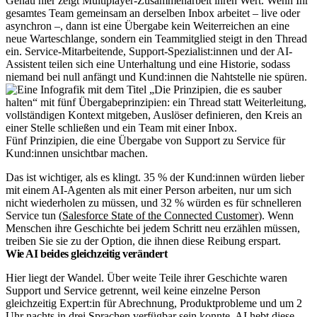
Genau hier zeigt Multiplayer-Zusammenarbeit ihren Wert. Wenn Ihr
gesamtes Team gemeinsam an derselben Inbox arbeitet – live oder
asynchron –, dann ist eine Übergabe kein Weiterreichen an eine
neue Warteschlange, sondern ein Teammitglied steigt in den Thread
ein. Service-Mitarbeitende, Support-Spezialist:innen und der AI-
Assistent teilen sich eine Unterhaltung und eine Historie, sodass
niemand bei null anfängt und Kund:innen die Nahtstelle nie spüren.
Fünf Prinzipien, die eine Übergabe von Support zu Service für
Kund:innen unsichtbar machen.
Das ist wichtiger, als es klingt. 35 % der Kund:innen würden lieber
mit einem AI-Agenten als mit einer Person arbeiten, nur um sich
nicht wiederholen zu müssen, und 32 % würden es für schnelleren
Service tun (
Salesforce State of the Connected Customer
). Wenn
Menschen ihre Geschichte bei jedem Schritt neu erzählen müssen,
treiben Sie sie zu der Option, die ihnen diese Reibung erspart.
Wie AI beides gleichzeitig verändert
Hier liegt der Wandel. Über weite Teile ihrer Geschichte waren
Support und Service getrennt, weil keine einzelne Person
gleichzeitig Expert:in für Abrechnung, Produktprobleme und um 2
Uhr nachts in drei Sprachen verfügbar sein konnte. AI hebt diese