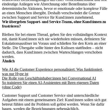
eindeutige Anliegen wie Abrechnung oder Bestellstatus über
deterministische Aktionen, bevor er emotionale oder komplexe Fälle
an einen Menschen übergibt. Deshalb verschwindet die Grenze
zwischen Support und Service für Kund:innen zunehmend.
Wie übergeben Support- und Service-Teams, ohne Kund:innen zu
frustrieren?
Bleiben Sie bei einem Thread, geben Sie den vollständigen Kontext
mit, damit Kund:innen sich nie wiederholen müssen, definieren Sie
Eskalationsauslöser im Voraus und schließen Sie den Kreis an einer
Stelle. Die Übergabe sollte hinter den Kulissen stattfinden – nicht
dadurch, dass Kund:innen zwischen Warteschlangen verschoben
werden.
Ähnlich
Wie AI die Customer Experience personalisiert: Was funktioniert,
was nur Hype ist
Die Rolle von Geschäftsinhaber:innen bei Conversational AI
So trainieren Sie einen AI-Assistenten mit Ihren eigenen Daten
(ohne Code)
Customer Support und Customer Service sind unterschiedliche
Aufgaben mit einem gemeinsamen Ziel: Kund:innen sollen sich gut
betreut fühlen und ihr Problem soll gelöst werden. Wenn Sie dafür
bauen, werden die Bezeichnungen nebensächlich.