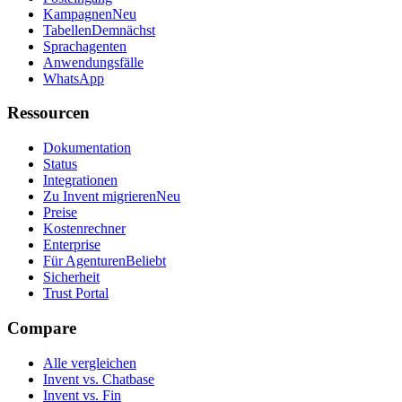
Kampagnen
Neu
Tabellen
Demnächst
Sprachagenten
Anwendungsfälle
WhatsApp
Ressourcen
Dokumentation
Status
Integrationen
Zu Invent migrieren
Neu
Preise
Kostenrechner
Enterprise
Für Agenturen
Beliebt
Sicherheit
Trust Portal
Compare
Alle vergleichen
Invent vs. Chatbase
Invent vs. Fin