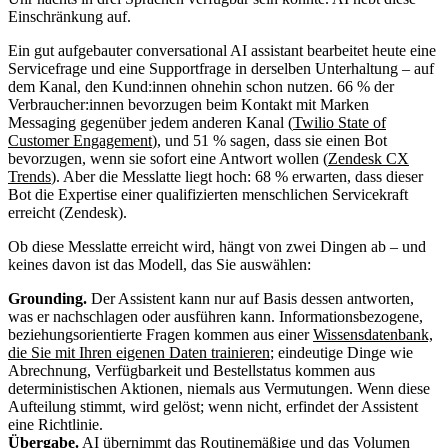
Einschränkung auf.
Ein gut aufgebauter conversational AI assistant bearbeitet heute eine
Servicefrage und eine Supportfrage in derselben Unterhaltung – auf
dem Kanal, den Kund:innen ohnehin schon nutzen. 66 % der
Verbraucher:innen bevorzugen beim Kontakt mit Marken
Messaging gegenüber jedem anderen Kanal (
Twilio State of
Customer Engagement
), und 51 % sagen, dass sie einen Bot
bevorzugen, wenn sie sofort eine Antwort wollen (
Zendesk CX
Trends
). Aber die Messlatte liegt hoch: 68 % erwarten, dass dieser
Bot die Expertise einer qualifizierten menschlichen Servicekraft
erreicht (Zendesk).
Ob diese Messlatte erreicht wird, hängt von zwei Dingen ab – und
keines davon ist das Modell, das Sie auswählen:
Grounding.
Der Assistent kann nur auf Basis dessen antworten,
was er nachschlagen oder ausführen kann. Informationsbezogene,
beziehungsorientierte Fragen kommen aus einer
Wissensdatenbank,
die Sie mit Ihren eigenen Daten trainieren
; eindeutige Dinge wie
Abrechnung, Verfügbarkeit und Bestellstatus kommen aus
deterministischen Aktionen, niemals aus Vermutungen. Wenn diese
Aufteilung stimmt, wird gelöst; wenn nicht, erfindet der Assistent
eine Richtlinie.
Übergabe.
AI übernimmt das Routinemäßige und das Volumen