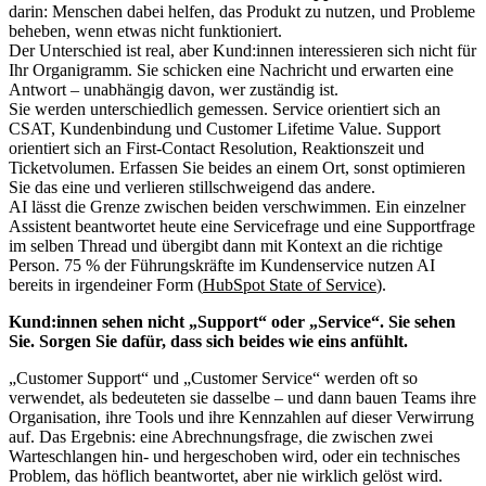
darin: Menschen dabei helfen, das Produkt zu nutzen, und Probleme
beheben, wenn etwas nicht funktioniert.
Der Unterschied ist real, aber Kund:innen interessieren sich nicht für
Ihr Organigramm. Sie schicken eine Nachricht und erwarten eine
Antwort – unabhängig davon, wer zuständig ist.
Sie werden unterschiedlich gemessen. Service orientiert sich an
CSAT, Kundenbindung und Customer Lifetime Value. Support
orientiert sich an First-Contact Resolution, Reaktionszeit und
Ticketvolumen. Erfassen Sie beides an einem Ort, sonst optimieren
Sie das eine und verlieren stillschweigend das andere.
AI lässt die Grenze zwischen beiden verschwimmen. Ein einzelner
Assistent beantwortet heute eine Servicefrage und eine Supportfrage
im selben Thread und übergibt dann mit Kontext an die richtige
Person. 75 % der Führungskräfte im Kundenservice nutzen AI
bereits in irgendeiner Form (
HubSpot State of Service
).
Kund:innen sehen nicht „Support“ oder „Service“. Sie sehen
Sie. Sorgen Sie dafür, dass sich beides wie eins anfühlt.
„Customer Support“ und „Customer Service“ werden oft so
verwendet, als bedeuteten sie dasselbe – und dann bauen Teams ihre
Organisation, ihre Tools und ihre Kennzahlen auf dieser Verwirrung
auf. Das Ergebnis: eine Abrechnungsfrage, die zwischen zwei
Warteschlangen hin- und hergeschoben wird, oder ein technisches
Problem, das höflich beantwortet, aber nie wirklich gelöst wird.