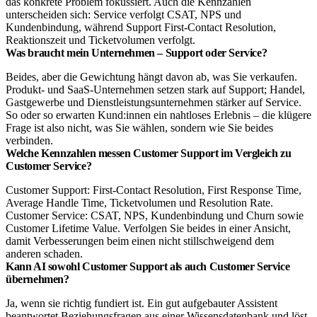
das konkrete Problem fokussiert. Auch die Kennzahlen
unterscheiden sich: Service verfolgt CSAT, NPS und
Kundenbindung, während Support First-Contact Resolution,
Reaktionszeit und Ticketvolumen verfolgt.
Was braucht mein Unternehmen – Support oder Service?
Beides, aber die Gewichtung hängt davon ab, was Sie verkaufen.
Produkt- und SaaS-Unternehmen setzen stark auf Support; Handel,
Gastgewerbe und Dienstleistungsunternehmen stärker auf Service.
So oder so erwarten Kund:innen ein nahtloses Erlebnis – die klügere
Frage ist also nicht, was Sie wählen, sondern wie Sie beides
verbinden.
Welche Kennzahlen messen Customer Support im Vergleich zu
Customer Service?
Customer Support: First-Contact Resolution, First Response Time,
Average Handle Time, Ticketvolumen und Resolution Rate.
Customer Service: CSAT, NPS, Kundenbindung und Churn sowie
Customer Lifetime Value. Verfolgen Sie beides in einer Ansicht,
damit Verbesserungen beim einen nicht stillschweigend dem
anderen schaden.
Kann AI sowohl Customer Support als auch Customer Service
übernehmen?
Ja, wenn sie richtig fundiert ist. Ein gut aufgebauter Assistent
beantwortet Beziehungsfragen aus einer Wissensdatenbank und löst