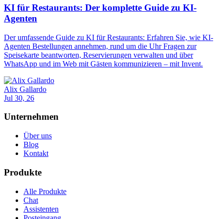
KI für Restaurants: Der komplette Guide zu KI-
Agenten
Der umfassende Guide zu KI für Restaurants: Erfahren Sie, wie KI-
Agenten Bestellungen annehmen, rund um die Uhr Fragen zur
Speisekarte beantworten, Reservierungen verwalten und über
WhatsApp und im Web mit Gästen kommunizieren – mit Invent.
Alix Gallardo
Jul 30, 26
Unternehmen
Über uns
Blog
Kontakt
Produkte
Alle Produkte
Chat
Assistenten
Posteingang