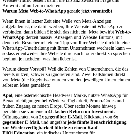
Website-Traffic besteht darin, die Distanz zwischen Frage und
Antwort auf null zu reduzieren.
Warum Meta Web-to-WhatsApp gerade jetzt vorantreibt
Wenn Ihnen in letzter Zeit eine Welle von Meta-Anzeigen
aufgefallen ist, die dafür werben, Ihre Website mit WhatsApp zu
verbinden, dann bilden Sie sich das nicht ein.
Meta
bewirbt
Web-to-
WhatsApp
derzeit massiv: Anzeigen und Website-Buttons, mit
denen ein Besucher mit einem Tipp von Ihrer Website direkt in eine
WhatsApp
-Unterhaltung mit Ihrem Unternehmen wechseln kann —
sodass er entweder Ihre Website durchsucht oder direkt zu sprechen
beginnt, je nachdem, was ihm lieber ist.
Warum dieser Vorstoß? Weil die Zahlen von Unternehmen, die das
bereits nutzen, schwer zu ignorieren sind. Zwei Fallstudien direkt
von Meta (die Ergebnisse wurden von den jeweiligen Unternehmen
selbst an Meta gemeldet):
Apol
, eine österreichische Headwear-Marke, nutzte WhatsApp für
Benachrichtigungen bei Wiederverfügbarkeit, Promo-Codes und
frühen Zugang zu neuen Drops. Über sechs Monate hinweg
berichten sie von einem
41-fachen Return on Investment
,
Öffnungsraten von
2x gegenüber E-Mail
, Klickraten von
6x
gegenüber E-Mail
, und ungefähr
jede fünfte Benachrichtigung
zur Wiederverfügbarkeit führte zu einem Kauf
.
FliQi Education
, ein indisches Unternehmen für