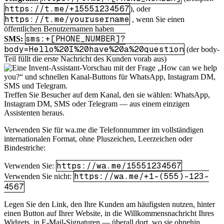
https://t.me/+15551234567
), oder
https://t.me/yourusername
, wenn Sie einen
öffentlichen Benutzernamen haben
sms:+[PHONE_NUMBER]?
SMS:
body=Hello%20I%20have%20a%20question
(der body-
Teil füllt die erste Nachricht des Kunden vorab aus)
Treffen Sie Besucher auf dem Kanal, den sie wählen: WhatsApp,
Instagram DM, SMS oder Telegram — aus einem einzigen
Assistenten heraus.
Verwenden Sie für wa.me die Telefonnummer im vollständigen
internationalen Format, ohne Pluszeichen, Leerzeichen oder
Bindestriche:
https://wa.me/15551234567
Verwenden Sie:
https://wa.me/+1-(555)-123-
Verwenden Sie nicht:
4567
Legen Sie den Link, den Ihre Kunden am häufigsten nutzen, hinter
einen Button auf Ihrer Website, in die Willkommensnachricht Ihres
Widgets, in E-Mail-Signaturen — überall dort, wo sie ohnehin