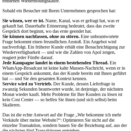
entstehen Wiederholungskäufe.
Sobald ein Besucher mit Ihrem Unternehmen gesprochen hat:
Sie wissen, wer er ist.
Name, Kanal, was er gefragt hat, was er
gekauft hat. Dauerhafte Erinnerung bedeutet, dass das zweite
Gespräch dort beginnt, wo das erste geendet hat.
Sie können nachfassen, ohne zu stören.
Eine unbeantwortete
Frage bekommt einen freundlichen Anstoß. Ein Angebot wird
nachverfolgt. Ein früherer Kunde erhält eine Benachrichtigung zur
Wiederverfügbarkeit — und wie die Zahlen von Apol zeigen,
reagiert jeder Fünfte darauf.
Jede Kampagne landet in einem bestehenden Thread.
Ein
WhatsApp-Broadcast ist keine kalte Massen-Nachricht, wenn er in
einem Gespräch ankommt, das der Kunde bereits mit Ihnen geführt
hat — und Sie den gesamten Kontext kennen.
Service wird zu Vertrieb.
Der Kunde, dessen Lieferfrage in
zwanzig Sekunden beantwortet wurde, ist derjenige, der nächsten
Monat wieder kauft. Mehr Probleme für Ihre Kunden zu lösen ist
kein Cost Center — so helfen Sie ihnen (und sich selbst) beim
Skalieren.
Das ist die echte Antwort auf die Frage „Wie bekomme ich mehr
Verkäufe über meine Website?“: Optimieren Sie nicht auf die
einzelne Transaktion, sondern bauen Sie die Beziehung auf, aus der
die nächsten fünf Transaktionen entstehen.