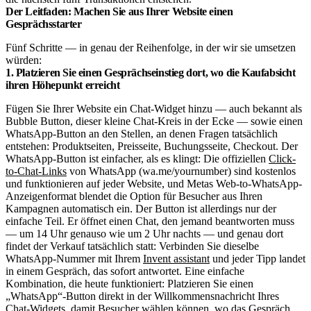
Der Leitfaden: Machen Sie aus Ihrer Website einen
Gesprächsstarter
Fünf Schritte — in genau der Reihenfolge, in der wir sie umsetzen
würden:
1. Platzieren Sie einen Gesprächseinstieg dort, wo die Kaufabsicht
ihren Höhepunkt erreicht
Fügen Sie Ihrer Website ein Chat-Widget hinzu — auch bekannt als
Bubble Button, dieser kleine Chat-Kreis in der Ecke — sowie einen
WhatsApp-Button an den Stellen, an denen Fragen tatsächlich
entstehen: Produktseiten, Preisseite, Buchungsseite, Checkout. Der
WhatsApp-Button ist einfacher, als es klingt: Die offiziellen
Click-
to-Chat-Links
von WhatsApp (wa.me/yournumber) sind kostenlos
und funktionieren auf jeder Website, und Metas Web-to-WhatsApp-
Anzeigenformat blendet die Option für Besucher aus Ihren
Kampagnen automatisch ein. Der Button ist allerdings nur der
einfache Teil. Er öffnet einen Chat, den jemand beantworten muss
— um 14 Uhr genauso wie um 2 Uhr nachts — und genau dort
findet der Verkauf tatsächlich statt: Verbinden Sie dieselbe
WhatsApp-Nummer mit Ihrem
Invent assistant
und jeder Tipp landet
in einem Gespräch, das sofort antwortet. Eine einfache
Kombination, die heute funktioniert: Platzieren Sie einen
„WhatsApp“-Button direkt in der Willkommensnachricht Ihres
Chat-Widgets, damit Besucher wählen können, wo das Gespräch