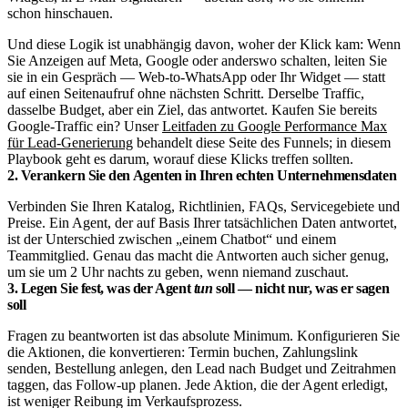
schon hinschauen.
Und diese Logik ist unabhängig davon, woher der Klick kam: Wenn
Sie Anzeigen auf Meta, Google oder anderswo schalten, leiten Sie
sie in ein Gespräch — Web-to-WhatsApp oder Ihr Widget — statt
auf einen Seitenaufruf ohne nächsten Schritt. Derselbe Traffic,
dasselbe Budget, aber ein Ziel, das antwortet. Kaufen Sie bereits
Google-Traffic ein? Unser
Leitfaden zu Google Performance Max
für Lead-Generierung
behandelt diese Seite des Funnels; in diesem
Playbook geht es darum, worauf diese Klicks treffen sollten.
2. Verankern Sie den Agenten in Ihren echten Unternehmensdaten
Verbinden Sie Ihren Katalog, Richtlinien, FAQs, Servicegebiete und
Preise. Ein Agent, der auf Basis Ihrer tatsächlichen Daten antwortet,
ist der Unterschied zwischen „einem Chatbot“ und einem
Teammitglied. Genau das macht die Antworten auch sicher genug,
um sie um 2 Uhr nachts zu geben, wenn niemand zuschaut.
3. Legen Sie fest, was der Agent
tun
soll — nicht nur, was er sagen
soll
Fragen zu beantworten ist das absolute Minimum. Konfigurieren Sie
die Aktionen, die konvertieren: Termin buchen, Zahlungslink
senden, Bestellung anlegen, den Lead nach Budget und Zeitrahmen
taggen, das Follow-up planen. Jede Aktion, die der Agent erledigt,
ist weniger Reibung im Verkaufsprozess.