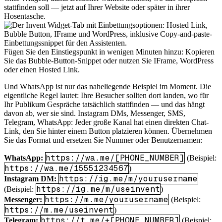
stattfinden soll — jetzt auf Ihrer Website oder später in ihrer
Hosentasche.
Fügen Sie den Einstiegspunkt in wenigen Minuten hinzu: Kopieren
Sie das Bubble-Button-Snippet oder nutzen Sie IFrame, WordPress
oder einen Hosted Link.
Und WhatsApp ist nur das naheliegende Beispiel im Moment. Die
eigentliche Regel lautet: Ihre Besucher sollten dort landen, wo für
Ihr Publikum Gespräche tatsächlich stattfinden — und das hängt
davon ab, wer sie sind. Instagram DMs, Messenger, SMS,
Telegram, WhatsApp: Jeder große Kanal hat einen direkten Chat-
Link, den Sie hinter einem Button platzieren können. Übernehmen
Sie das Format und ersetzen Sie Nummer oder Benutzernamen:
https://wa.me/[PHONE_NUMBER]
WhatsApp:
(Beispiel:
https://wa.me/15551234567
)
https://ig.me/m/yourusername
Instagram DM:
https://ig.me/m/useinvent
(Beispiel:
)
https://m.me/yourusername
Messenger:
(Beispiel:
https://m.me/useinvent
)
https://t.me/+[PHONE_NUMBER]
Telegram:
(Beispiel: