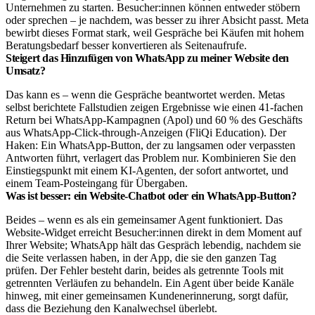
Unternehmen zu starten. Besucher:innen können entweder stöbern
oder sprechen – je nachdem, was besser zu ihrer Absicht passt. Meta
bewirbt dieses Format stark, weil Gespräche bei Käufen mit hohem
Beratungsbedarf besser konvertieren als Seitenaufrufe.
Steigert das Hinzufügen von WhatsApp zu meiner Website den
Umsatz?
Das kann es – wenn die Gespräche beantwortet werden. Metas
selbst berichtete Fallstudien zeigen Ergebnisse wie einen 41-fachen
Return bei WhatsApp-Kampagnen (Apol) und 60 % des Geschäfts
aus WhatsApp-Click-through-Anzeigen (FliQi Education). Der
Haken: Ein WhatsApp-Button, der zu langsamen oder verpassten
Antworten führt, verlagert das Problem nur. Kombinieren Sie den
Einstiegspunkt mit einem KI-Agenten, der sofort antwortet, und
einem Team-Posteingang für Übergaben.
Was ist besser: ein Website-Chatbot oder ein WhatsApp-Button?
Beides – wenn es als ein gemeinsamer Agent funktioniert. Das
Website-Widget erreicht Besucher:innen direkt in dem Moment auf
Ihrer Website; WhatsApp hält das Gespräch lebendig, nachdem sie
die Seite verlassen haben, in der App, die sie den ganzen Tag
prüfen. Der Fehler besteht darin, beides als getrennte Tools mit
getrennten Verläufen zu behandeln. Ein Agent über beide Kanäle
hinweg, mit einer gemeinsamen Kundenerinnerung, sorgt dafür,
dass die Beziehung den Kanalwechsel überlebt.