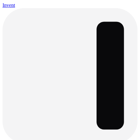
Invent