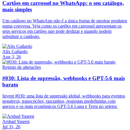
Cartões em carrossel no WhatsApp: o seu catálogo,
mais simples
Um catálogo no WhatsApp não é a única forma de mostrar produtos
numa conversa. Veja como os cartões em carrossel apresentam os
seus serviços em cartões que pode deslizar e quando podem
substituir o catálogo.
Alix Gallardo
Aug 3, 26
Registo de alterações
#030: Lista de supressão, webhooks e GPT-5.6 mais
barato
Invent #030: uma lista de supressão global, webhooks para eventos
negativos, transcrições, rascunhos, respostas predefinidas com
anexos e os mais económicos GPT-5.6 Luna e Terra no seletor.
Arshad Yaseen
Jul 31, 26