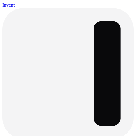
Invent