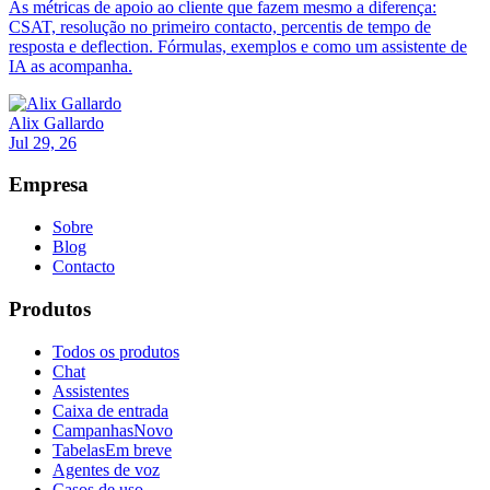
As métricas de apoio ao cliente que fazem mesmo a diferença:
CSAT, resolução no primeiro contacto, percentis de tempo de
resposta e deflection. Fórmulas, exemplos e como um assistente de
IA as acompanha.
Alix Gallardo
Jul 29, 26
Empresa
Sobre
Blog
Contacto
Produtos
Todos os produtos
Chat
Assistentes
Caixa de entrada
Campanhas
Novo
Tabelas
Em breve
Agentes de voz
Casos de uso