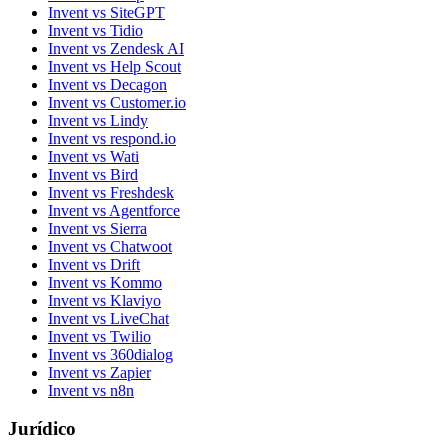
Invent vs SiteGPT
Invent vs Tidio
Invent vs Zendesk AI
Invent vs Help Scout
Invent vs Decagon
Invent vs Customer.io
Invent vs Lindy
Invent vs respond.io
Invent vs Wati
Invent vs Bird
Invent vs Freshdesk
Invent vs Agentforce
Invent vs Sierra
Invent vs Chatwoot
Invent vs Drift
Invent vs Kommo
Invent vs Klaviyo
Invent vs LiveChat
Invent vs Twilio
Invent vs 360dialog
Invent vs Zapier
Invent vs n8n
Jurídico