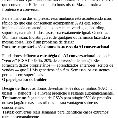
que convertem. E ficamos muito bons nisso. Mas a próxima
fronteira é a conversa.
Para a maioria das empresas, essa mudança está acontecendo mais
rápido do que elas conseguem acompanhar. A AI está sendo
implementada em atendimento ao cliente, vendas, onboarding,
suporte e, na maioria dos casos, soa exatamente igual. Genérica.
Útil, mas vazia. Indistinguível de qualquer outra marca fazendo a
mesma coisa. Isso é um problema de design.
Por que empresários são donos do sucesso da AI conversacional
Fundadores definem a
estratégia de AI conversacional
: como é
“vencer” (CSAT > 90%, 20% de conversão de leads)? Eles
fornecem dados proprietários — aprendizados anteriores, scripts de
vendas — que LLMs genéricos não têm. Sem isso, os assistentes
permanecem superficiais.
O papel prático do builder
Design de fluxo:
os donos desenham 80% dos caminhos (FAQ →
upsell → handoff), e a Invent preenche o restante automaticamente.
Treinamento:
faça upload de CSVs para atingir 95% de precisão
no seu jargão e nas suas ofertas — sua vantagem sobre os
concorrentes.
Testes:
conversas reais semanais para identificar casos extremos;
retreine semanalmente.