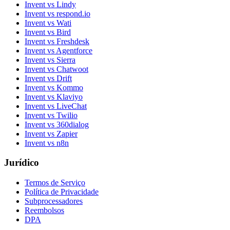
Invent vs Lindy
Invent vs respond.io
Invent vs Wati
Invent vs Bird
Invent vs Freshdesk
Invent vs Agentforce
Invent vs Sierra
Invent vs Chatwoot
Invent vs Drift
Invent vs Kommo
Invent vs Klaviyo
Invent vs LiveChat
Invent vs Twilio
Invent vs 360dialog
Invent vs Zapier
Invent vs n8n
Jurídico
Termos de Serviço
Política de Privacidade
Subprocessadores
Reembolsos
DPA