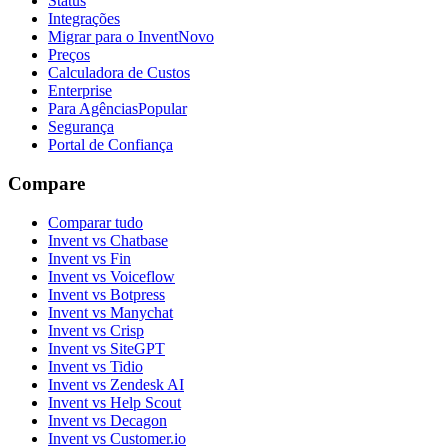
Status
Integrações
Migrar para o Invent
Novo
Preços
Calculadora de Custos
Enterprise
Para Agências
Popular
Segurança
Portal de Confiança
Compare
Comparar tudo
Invent vs Chatbase
Invent vs Fin
Invent vs Voiceflow
Invent vs Botpress
Invent vs Manychat
Invent vs Crisp
Invent vs SiteGPT
Invent vs Tidio
Invent vs Zendesk AI
Invent vs Help Scout
Invent vs Decagon
Invent vs Customer.io