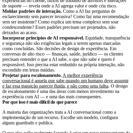
experiências do cliente, fluxos de trabalho de advisors e interações
de suporte — revela onde a AI agrega valor e onde cria risco.
Moldar padrões de interação.
Como a AI faz perguntas de
esclarecimento sem parecer invasiva? Como faz uma recomendação
sem ser insistente? Como explica um tema complexo sem soar
condescendente? Esses padrões precisam ser projetados, não
deixados ao acaso.
Incorporar princípios de AI responsável.
Equidade, transparência
e segurança não são exigências legais a serem apenas marcadas
como concluídas. São decisões de design de experiência. Em
conversas de alto risco — finanças, saúde, jurídico — os clientes
precisam entender o que a AI sabe, o que não sabe e quem é
responsável. Isso precisa estar embutido na própria interação, não
escondido em letras miúdas.
Projetar para escalonamento.
A melhor experiência
conversacional é aquela que sabe quando um humano deve assumir
e faz essa
transição parecer fluida
, e não como uma falha
. O design
de escalonamento é uma das áreas com menos investimento na
experiência com AI — e uma das mais consequentes.
Por que isso é mais difícil do que parece
A maioria das organizações trata a AI conversacional como a
implementação de um recurso. Escolhe um modelo, configura
alguns guardrails e publica.
O que elas estão realmente fazendo é criar um novo representante da