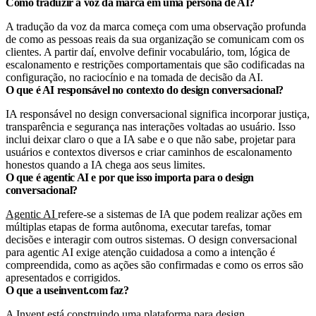
Como traduzir a voz da marca em uma persona de AI?
A tradução da voz da marca começa com uma observação profunda
de como as pessoas reais da sua organização se comunicam com os
clientes. A partir daí, envolve definir vocabulário, tom, lógica de
escalonamento e restrições comportamentais que são codificadas na
configuração, no raciocínio e na tomada de decisão da AI.
O que é AI responsável no contexto do design conversacional?
IA responsável no design conversacional significa incorporar justiça,
transparência e segurança nas interações voltadas ao usuário. Isso
inclui deixar claro o que a IA sabe e o que não sabe, projetar para
usuários e contextos diversos e criar caminhos de escalonamento
honestos quando a IA chega aos seus limites.
O que é agentic AI e por que isso importa para o design
conversacional?
Agentic AI
refere-se a sistemas de IA que podem realizar ações em
múltiplas etapas de forma autônoma, executar tarefas, tomar
decisões e interagir com outros sistemas. O design conversacional
para agentic AI exige atenção cuidadosa a como a intenção é
compreendida, como as ações são confirmadas e como os erros são
apresentados e corrigidos.
O que a useinvent.com faz?
A Invent
está construindo uma plataforma para design