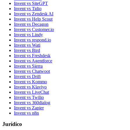
Invent vs SiteGPT
Invent vs Tidio
Invent vs Zendesk AI
Invent vs Help Scout
Invent vs Decagon
Invent vs Customer.io
Invent vs Lindy
Invent vs respond.io
Invent vs Wati
Invent vs Bird
Invent vs Freshdesk
Invent vs Agentforce
Invent vs Sierra
Invent vs Chatwoot
Invent vs Drift
Invent vs Kommo
Invent vs Klaviyo
Invent vs LiveChat
Invent vs Twilio
Invent vs 360dialog
Invent vs Zapier
Invent vs n8n
Jurídico