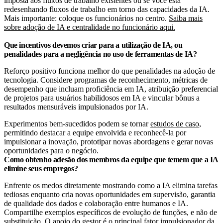
imposta aos fluxos de trabalho existentes ou se você está
redesenhando fluxos de trabalho em torno das capacidades da IA.
Mais importante: coloque os funcionários no centro.
Saiba mais
sobre adoção de IA e centralidade no funcionário aqui.
Que incentivos devemos criar para a utilização de IA, ou
penalidades para a negligência no uso de ferramentas de IA?
Reforço positivo funciona melhor do que penalidades na adoção de
tecnologia. Considere programas de reconhecimento, métricas de
desempenho que incluam proficiência em IA, atribuição preferencial
de projetos para usuários habilidosos em IA e vincular bônus a
resultados mensuráveis impulsionados por IA.
Experimentos bem-sucedidos podem se tornar
estudos de caso
,
permitindo destacar a equipe envolvida e reconhecê-la por
impulsionar a inovação, prototipar novas abordagens e gerar novas
oportunidades para o negócio.
Como obtenho adesão dos membros da equipe que temem que a IA
elimine seus empregos?
Enfrente os medos diretamente mostrando como a IA elimina tarefas
tediosas enquanto cria novas oportunidades em supervisão, garantia
de qualidade dos dados e colaboração entre humanos e IA.
Compartilhe exemplos específicos de evolução de funções, e não de
substituição. O apoio do gestor é o principal fator impulsionador da