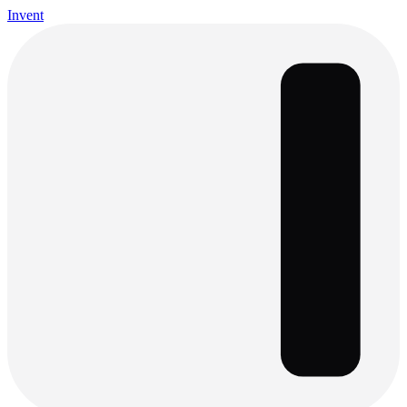
Invent