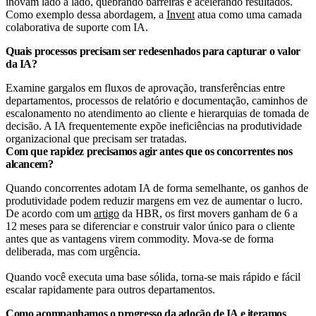
inovam lado a lado, quebrando barreiras e acelerando resultados.
Como exemplo dessa abordagem, a
Invent
atua como uma camada
colaborativa de suporte com IA.
Quais processos precisam ser redesenhados para capturar o valor
da IA?
Examine gargalos em fluxos de aprovação, transferências entre
departamentos, processos de relatório e documentação, caminhos de
escalonamento no atendimento ao cliente e hierarquias de tomada de
decisão. A IA frequentemente expõe ineficiências na produtividade
organizacional que precisam ser tratadas.
Com que rapidez precisamos agir antes que os concorrentes nos
alcancem?
Quando concorrentes adotam IA de forma semelhante, os ganhos de
produtividade podem reduzir margens em vez de aumentar o lucro.
De acordo com um
artigo
da HBR, os first movers ganham de 6 a
12 meses para se diferenciar e construir valor único para o cliente
antes que as vantagens virem commodity. Mova-se de forma
deliberada, mas com urgência.
Quando você executa uma base sólida, torna-se mais rápido e fácil
escalar rapidamente para outros departamentos.
Como acompanhamos o progresso da adoção de IA e iteramos