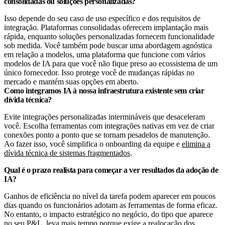
consolidadas ou soluções personalizadas?
Isso depende do seu caso de uso específico e dos requisitos de
integração. Plataformas consolidadas oferecem implantação mais
rápida, enquanto soluções personalizadas fornecem funcionalidade
sob medida. Você também pode buscar uma abordagem agnóstica
em relação a modelos, uma plataforma que funcione com vários
modelos de IA para que você não fique preso ao ecossistema de um
único fornecedor. Isso protege você de mudanças rápidas no
mercado e mantém suas opções em aberto.
Como integramos IA à nossa infraestrutura existente sem criar
dívida técnica?
Evite integrações personalizadas intermináveis que desaceleram
você. Escolha ferramentas com integrações nativas em vez de criar
conexões ponto a ponto que se tornam pesadelos de manutenção.
Ao fazer isso, você simplifica o onboarding da equipe e
elimina a
dívida técnica de sistemas fragmentados
.
Qual é o prazo realista para começar a ver resultados da adoção de
IA?
Ganhos de eficiência no nível da tarefa podem aparecer em poucos
dias quando os funcionários adotam as ferramentas de forma eficaz.
No entanto, o impacto estratégico no negócio, do tipo que aparece
no seu P&L, leva mais tempo porque exige a realocação dos