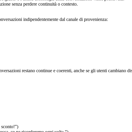
zione senza perdere continuità o contesto.
 conversazioni indipendentemente dal canale di provenienza:
versazioni restano continue e coerenti, anche se gli utenti cambiano dis
o sconto!”)
 secca, ce ne ricorderemo ogni volta.”)