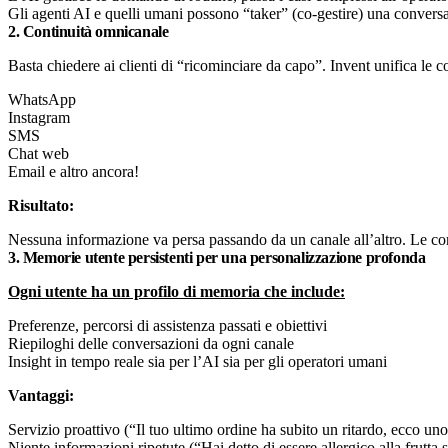
Gli agenti AI e quelli umani possono “taker” (co-gestire) una conversa
2. Continuità omnicanale
Basta chiedere ai clienti di “ricominciare da capo”. Invent unifica le
WhatsApp
Instagram
SMS
Chat web
Email e altro ancora!
Risultato:
Nessuna informazione va persa passando da un canale all’altro. Le con
3. Memorie utente persistenti per una personalizzazione profonda
Ogni utente ha un profilo di memoria che include:
Preferenze, percorsi di assistenza passati e obiettivi
Riepiloghi delle conversazioni da ogni canale
Insight in tempo reale sia per l’AI sia per gli operatori umani
Vantaggi:
Servizio proattivo (“Il tuo ultimo ordine ha subito un ritardo, ecco un
Niente informazioni ripetute (“Hai detto di essere allergico alla frutta