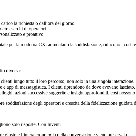
arico la richiesta o dall’ora del giorno.
mere eserciti di operatori.
rsonalizzato e proattivo.
ale per la moderna CX: aumentano la soddisfazione, riducono i costi e 
lto diversa:
lienti lungo tutto il loro percorso, non solo in una singola interazione.
e app di messaggistica. I clienti riprendono da dove avevano lasciato, su
iloghi, azioni successive suggerite e insight approfonditi, così possono 
re soddisfazione degli operatori e crescita della fidelizzazione guidata d
gliono solo risposte. Con Invent:
re giusto e l’intera cronologia della conversazione viene preservata.