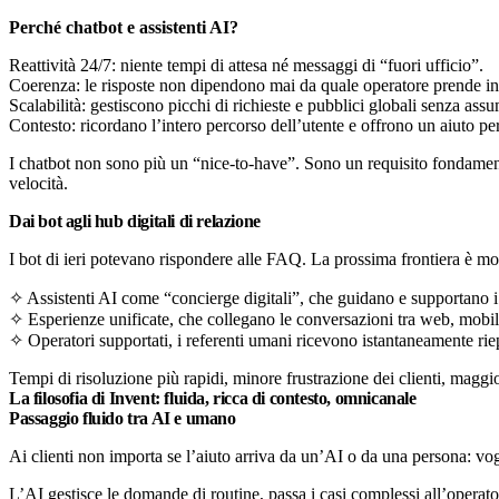
Perché chatbot e assistenti AI?
Reattività 24/7: niente tempi di attesa né messaggi di “fuori ufficio”.
Coerenza: le risposte non dipendono mai da quale operatore prende in c
Scalabilità: gestiscono picchi di richieste e pubblici globali senza assu
Contesto: ricordano l’intero percorso dell’utente e offrono un aiuto pe
I chatbot non sono più un “nice-to-have”. Sono un requisito fondament
velocità.
Dai bot agli hub digitali di relazione
I bot di ieri potevano rispondere alle FAQ. La prossima frontiera è mo
✧ Assistenti AI come “concierge digitali”, che guidano e supportano i c
✧ Esperienze unificate, che collegano le conversazioni tra web, mobile 
✧ Operatori supportati, i referenti umani ricevono istantaneamente riep
Tempi di risoluzione più rapidi, minore frustrazione dei clienti, maggio
La filosofia di Invent: fluida, ricca di contesto, omnicanale
Passaggio fluido tra AI e umano
Ai clienti non importa se l’aiuto arriva da un’AI o da una persona: vo
L’AI gestisce le domande di routine, passa i casi complessi all’operato