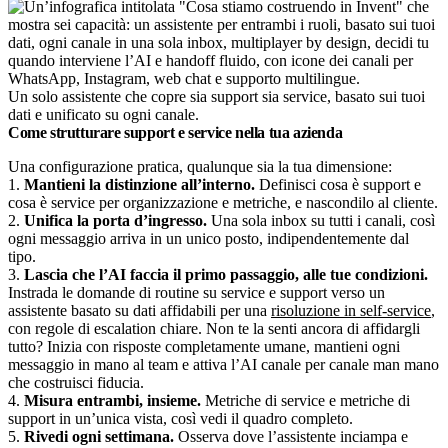
Un solo assistente che copre sia support sia service, basato sui tuoi
dati e unificato su ogni canale.
Come strutturare support e service nella tua azienda
Una configurazione pratica, qualunque sia la tua dimensione:
1.
Mantieni la distinzione all’interno.
Definisci cosa è support e
cosa è service per organizzazione e metriche, e nascondilo al cliente.
2.
Unifica la porta d’ingresso.
Una sola inbox su tutti i canali, così
ogni messaggio arriva in un unico posto, indipendentemente dal
tipo.
3.
Lascia che l’AI faccia il primo passaggio, alle tue condizioni.
Instrada le domande di routine su service e support verso un
assistente basato su dati affidabili per una
risoluzione in self-service
,
con regole di escalation chiare. Non te la senti ancora di affidargli
tutto? Inizia con risposte completamente umane, mantieni ogni
messaggio in mano al team e attiva l’AI canale per canale man mano
che costruisci fiducia.
4.
Misura entrambi, insieme.
Metriche di service e metriche di
support in un’unica vista, così vedi il quadro completo.
5.
Rivedi ogni settimana.
Osserva dove l’assistente inciampa e