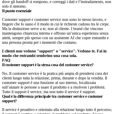
dove gli handoff si rompono, e correggi i dati e l’instradamento, non
solo il sintomo.
Il punto essenziale
Customer support e customer service non sono lo stesso lavoro, e
fingere che lo siano è il modo in cui le richieste cadono tra le crepe.
Ma la distinzione serve a te, non al cliente. I brand che vincono
mantengono chiarezza interna e offrono un’unica esperienza senza
attriti, sempre più spesso con un assistente AI che copre entrambi e
una persona pronta per i momenti che contano.
I clienti non vedono "support" o "service". Vedono te. Fai in
modo che entrambi sembrino una cosa sola.
FAQ
Il customer support è la stessa cosa del customer service?
No. Il customer service è la pratica più ampia di prendersi cura dei
clienti lungo tutta la relazione, prima, durante e dopo la vendita. Il
customer support è una funzione al suo interno, focalizzata
sull’aiutare le persone a usare il prodotto e a risolvere i problemi.
Tutto il support è service, ma non tutto il service è support.
Qual è la differenza principale tra customer service e customer
support?
Il service è proattivo e orientato alla relazione lungo tutto il percorso;