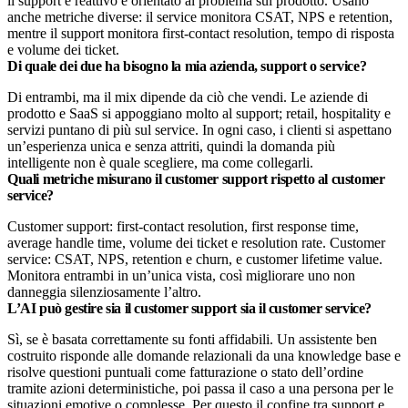
il support è reattivo e orientato al problema sul prodotto. Usano
anche metriche diverse: il service monitora CSAT, NPS e retention,
mentre il support monitora first-contact resolution, tempo di risposta
e volume dei ticket.
Di quale dei due ha bisogno la mia azienda, support o service?
Di entrambi, ma il mix dipende da ciò che vendi. Le aziende di
prodotto e SaaS si appoggiano molto al support; retail, hospitality e
servizi puntano di più sul service. In ogni caso, i clienti si aspettano
un’esperienza unica e senza attriti, quindi la domanda più
intelligente non è quale scegliere, ma come collegarli.
Quali metriche misurano il customer support rispetto al customer
service?
Customer support: first-contact resolution, first response time,
average handle time, volume dei ticket e resolution rate. Customer
service: CSAT, NPS, retention e churn, e customer lifetime value.
Monitora entrambi in un’unica vista, così migliorare uno non
danneggia silenziosamente l’altro.
L’AI può gestire sia il customer support sia il customer service?
Sì, se è basata correttamente su fonti affidabili. Un assistente ben
costruito risponde alle domande relazionali da una knowledge base e
risolve questioni puntuali come fatturazione o stato dell’ordine
tramite azioni deterministiche, poi passa il caso a una persona per le
situazioni emotive o complesse. Per questo il confine tra support e