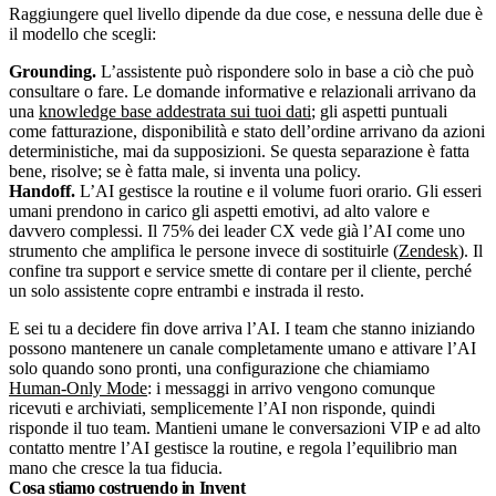
Raggiungere quel livello dipende da due cose, e nessuna delle due è
il modello che scegli:
Grounding.
L’assistente può rispondere solo in base a ciò che può
consultare o fare. Le domande informative e relazionali arrivano da
una
knowledge base addestrata sui tuoi dati
; gli aspetti puntuali
come fatturazione, disponibilità e stato dell’ordine arrivano da azioni
deterministiche, mai da supposizioni. Se questa separazione è fatta
bene, risolve; se è fatta male, si inventa una policy.
Handoff.
L’AI gestisce la routine e il volume fuori orario. Gli esseri
umani prendono in carico gli aspetti emotivi, ad alto valore e
davvero complessi. Il 75% dei leader CX vede già l’AI come uno
strumento che amplifica le persone invece di sostituirle (
Zendesk
). Il
confine tra support e service smette di contare per il cliente, perché
un solo assistente copre entrambi e instrada il resto.
E sei tu a decidere fin dove arriva l’AI. I team che stanno iniziando
possono mantenere un canale completamente umano e attivare l’AI
solo quando sono pronti, una configurazione che chiamiamo
Human-Only Mode
: i messaggi in arrivo vengono comunque
ricevuti e archiviati, semplicemente l’AI non risponde, quindi
risponde il tuo team. Mantieni umane le conversazioni VIP e ad alto
contatto mentre l’AI gestisce la routine, e regola l’equilibrio man
mano che cresce la tua fiducia.
Cosa stiamo costruendo in Invent