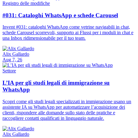
Registro delle modifiche
#031: Cataloghi WhatsApp e schede Carousel
Invent #031: cataloghi WhatsApp come vetrine navigabili in chat,
schede Carousel scorrevoli, supporto ai Flussi per i moduli in chat e
una Inbox ridimensionabile per il tuo team.
Alix Gallardo
Aug 7, 26
Settore
L’IA per gli studi legali di immigrazione su
WhatsApp
Scopri come gli studi legali specializzati in immigrazione usano un
assistente IA su WhatsApp per automatizzare l’acquisizione dei
clienti, rispondere alle domande sullo stato delle pratiche e
raccogliere contatti qualificati in linguaggio naturale.
Alix Gallardo