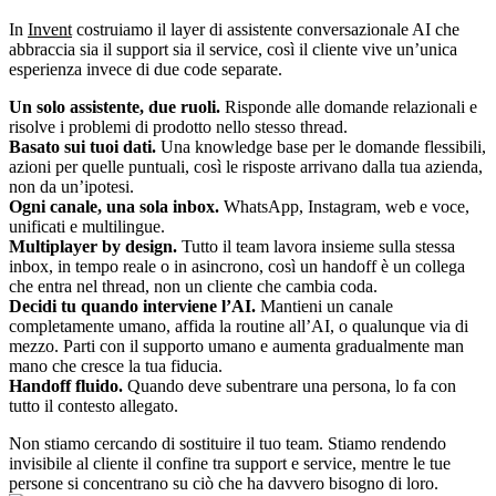
In
Invent
costruiamo il layer di assistente conversazionale AI che
abbraccia sia il support sia il service, così il cliente vive un’unica
esperienza invece di due code separate.
Un solo assistente, due ruoli.
Risponde alle domande relazionali e
risolve i problemi di prodotto nello stesso thread.
Basato sui tuoi dati.
Una knowledge base per le domande flessibili,
azioni per quelle puntuali, così le risposte arrivano dalla tua azienda,
non da un’ipotesi.
Ogni canale, una sola inbox.
WhatsApp, Instagram, web e voce,
unificati e multilingue.
Multiplayer by design.
Tutto il team lavora insieme sulla stessa
inbox, in tempo reale o in asincrono, così un handoff è un collega
che entra nel thread, non un cliente che cambia coda.
Decidi tu quando interviene l’AI.
Mantieni un canale
completamente umano, affida la routine all’AI, o qualunque via di
mezzo. Parti con il supporto umano e aumenta gradualmente man
mano che cresce la tua fiducia.
Handoff fluido.
Quando deve subentrare una persona, lo fa con
tutto il contesto allegato.
Non stiamo cercando di sostituire il tuo team. Stiamo rendendo
invisibile al cliente il confine tra support e service, mentre le tue
persone si concentrano su ciò che ha davvero bisogno di loro.