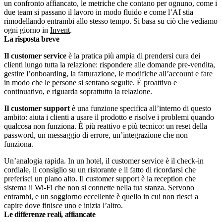
un confronto affiancato, le metriche che contano per ognuno, come i
due team si passano il lavoro in modo fluido e come l’AI stia
rimodellando entrambi allo stesso tempo. Si basa su ciò che vediamo
ogni giorno in
Invent
.
La risposta breve
Il customer service
è la pratica più ampia di prendersi cura dei
clienti lungo tutta la relazione: rispondere alle domande pre-vendita,
gestire l’onboarding, la fatturazione, le modifiche all’account e fare
in modo che le persone si sentano seguite. È proattivo e
continuativo, e riguarda soprattutto la relazione.
Il customer support
è una funzione specifica all’interno di questo
ambito: aiuta i clienti a usare il prodotto e risolve i problemi quando
qualcosa non funziona. È più reattivo e più tecnico: un reset della
password, un messaggio di errore, un’integrazione che non
funziona.
Un’analogia rapida. In un hotel, il customer service è il check-in
cordiale, il consiglio su un ristorante e il fatto di ricordarsi che
preferisci un piano alto. Il customer support è la reception che
sistema il Wi‑Fi che non si connette nella tua stanza. Servono
entrambi, e un soggiorno eccellente è quello in cui non riesci a
capire dove finisce uno e inizia l’altro.
Le differenze reali, affiancate