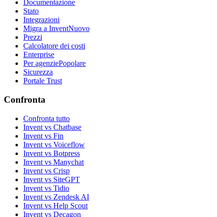
Documentazione
Stato
Integrazioni
Migra a Invent
Nuovo
Prezzi
Calcolatore dei costi
Enterprise
Per agenzie
Popolare
Sicurezza
Portale Trust
Confronta
Confronta tutto
Invent vs Chatbase
Invent vs Fin
Invent vs Voiceflow
Invent vs Botpress
Invent vs Manychat
Invent vs Crisp
Invent vs SiteGPT
Invent vs Tidio
Invent vs Zendesk AI
Invent vs Help Scout
Invent vs Decagon