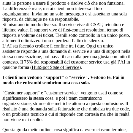
aiuta le persone a usare il prodotto e risolve ciò che non funziona.
La differenza è reale, ma ai clienti non interessa il tuo
organigramma. Invianno un solo messaggio e si aspettano una sola
risposta, da chiunque ne sia responsabile.
Si misurano in modo diverso. Il service vive di CSAT, retention e
lifetime value. Il support vive di first-contact resolution, tempo di
risposta e volume dei ticket. Tienili sotto controllo in un unico posto,
altrimenti ottimizzerai uno e perderai l’altro in silenzio.
L’AI sta facendo crollare il confine tra i due. Oggi un unico
assistente risponde a una domanda di service e a una di support nella
stessa conversazione, poi passa il caso alla persona giusta con tutto il
contesto. Il 75% dei responsabili del customer service usa già l’AI in
qualche forma (
HubSpot State of Service
).
I clienti non vedono "support" o "service". Vedono te. Fai in
modo che entrambi sembrino una cosa sola.
"Customer support" e "customer service" vengono usati come se
significassero la stessa cosa, e poi i team costruiscono
organizzazione, strumenti e metriche attorno a questa confusione. Il
risultato è una domanda sulla fatturazione che rimbalza tra due code,
o un problema tecnico a cui si risponde con cortesia ma che in realtà
non viene mai risolto.
Questa guida mette ordine: cosa significa davvero ciascun termine,