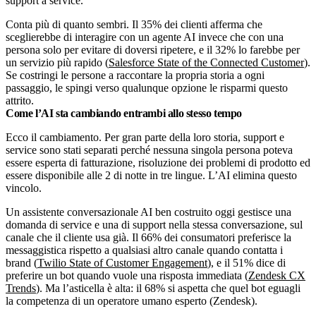
support a service.
Conta più di quanto sembri. Il 35% dei clienti afferma che
sceglierebbe di interagire con un agente AI invece che con una
persona solo per evitare di doversi ripetere, e il 32% lo farebbe per
un servizio più rapido (
Salesforce State of the Connected Customer
).
Se costringi le persone a raccontare la propria storia a ogni
passaggio, le spingi verso qualunque opzione le risparmi questo
attrito.
Come l’AI sta cambiando entrambi allo stesso tempo
Ecco il cambiamento. Per gran parte della loro storia, support e
service sono stati separati perché nessuna singola persona poteva
essere esperta di fatturazione, risoluzione dei problemi di prodotto ed
essere disponibile alle 2 di notte in tre lingue. L’AI elimina questo
vincolo.
Un assistente conversazionale AI ben costruito oggi gestisce una
domanda di service e una di support nella stessa conversazione, sul
canale che il cliente usa già. Il 66% dei consumatori preferisce la
messaggistica rispetto a qualsiasi altro canale quando contatta i
brand (
Twilio State of Customer Engagement
), e il 51% dice di
preferire un bot quando vuole una risposta immediata (
Zendesk CX
Trends
). Ma l’asticella è alta: il 68% si aspetta che quel bot eguagli
la competenza di un operatore umano esperto (Zendesk).