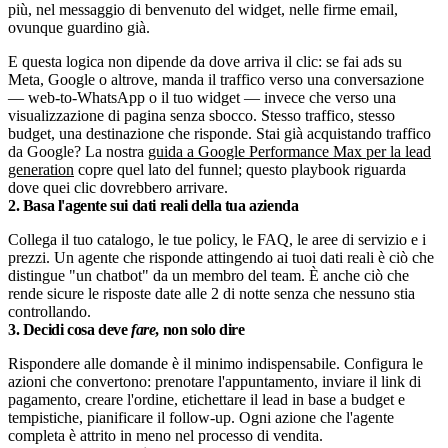
più, nel messaggio di benvenuto del widget, nelle firme email,
ovunque guardino già.
E questa logica non dipende da dove arriva il clic: se fai ads su
Meta, Google o altrove, manda il traffico verso una conversazione
— web-to-WhatsApp o il tuo widget — invece che verso una
visualizzazione di pagina senza sbocco. Stesso traffico, stesso
budget, una destinazione che risponde. Stai già acquistando traffico
da Google? La nostra
guida a Google Performance Max per la lead
generation
copre quel lato del funnel; questo playbook riguarda
dove quei clic dovrebbero arrivare.
2. Basa l'agente sui dati reali della tua azienda
Collega il tuo catalogo, le tue policy, le FAQ, le aree di servizio e i
prezzi. Un agente che risponde attingendo ai tuoi dati reali è ciò che
distingue "un chatbot" da un membro del team. È anche ciò che
rende sicure le risposte date alle 2 di notte senza che nessuno stia
controllando.
3. Decidi cosa deve
fare
, non solo dire
Rispondere alle domande è il minimo indispensabile. Configura le
azioni che convertono: prenotare l'appuntamento, inviare il link di
pagamento, creare l'ordine, etichettare il lead in base a budget e
tempistiche, pianificare il follow-up. Ogni azione che l'agente
completa è attrito in meno nel processo di vendita.