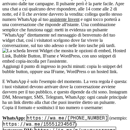
arrivano dalle tue campagne. Il pulsante però è la parte facile. Apre
una chat a cui qualcuno deve rispondere, alle 14 come alle 2 di
notte, ed è lì che avviene davvero la vendita: collega quello stesso
numero WhatsApp al tuo
assistente Invent
e ogni tocco porterà a
una conversazione che risponde all'istante. Una combinazione
semplice che funziona oggi: metti in evidenza un pulsante
"WhatsApp" direttamente nel messaggio di benvenuto del tuo
widget chat, così i visitatori scelgono dove far vivere la
conversazione, sul tuo sito adesso o nelle loro tasche più tardi.
Aggiungi il punto di ingresso in pochi minuti: copia lo snippet del
bubble button, oppure usa IFrame, WordPress o un hosted link.
E WhatsApp è solo l'esempio del momento. La vera regola è questa:
i tuoi visitatori devono arrivare dove la conversazione avviene
davvero per il tuo pubblico, e questo dipende da chi sono. Instagram
DM, Messenger, SMS, Telegram, WhatsApp: ogni canale principale
ha un link diretto alla chat che puoi inserire dietro un pulsante.
Copia il formato e sostituisci il tuo numero o username:
https://wa.me/[PHONE_NUMBER]
WhatsApp:
(esempio:
https://wa.me/15551234567
)