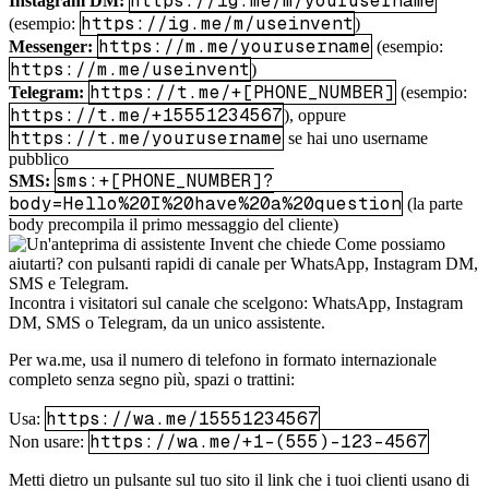
https://ig.me/m/yourusername
Instagram DM:
https://ig.me/m/useinvent
(esempio:
)
https://m.me/yourusername
Messenger:
(esempio:
https://m.me/useinvent
)
https://t.me/+[PHONE_NUMBER]
Telegram:
(esempio:
https://t.me/+15551234567
), oppure
https://t.me/yourusername
se hai uno username
pubblico
sms:+[PHONE_NUMBER]?
SMS:
body=Hello%20I%20have%20a%20question
(la parte
body precompila il primo messaggio del cliente)
Incontra i visitatori sul canale che scelgono: WhatsApp, Instagram
DM, SMS o Telegram, da un unico assistente.
Per wa.me, usa il numero di telefono in formato internazionale
completo senza segno più, spazi o trattini:
https://wa.me/15551234567
Usa:
https://wa.me/+1-(555)-123-4567
Non usare:
Metti dietro un pulsante sul tuo sito il link che i tuoi clienti usano di