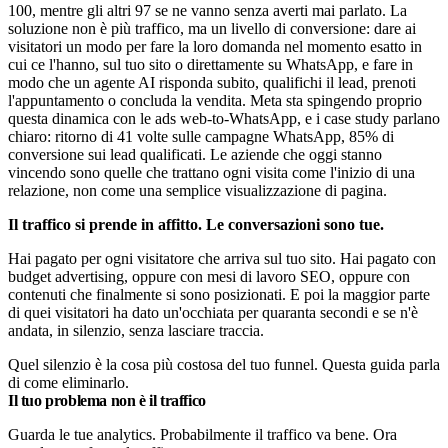
100, mentre gli altri 97 se ne vanno senza averti mai parlato. La
soluzione non è più traffico, ma un livello di conversione: dare ai
visitatori un modo per fare la loro domanda nel momento esatto in
cui ce l'hanno, sul tuo sito o direttamente su WhatsApp, e fare in
modo che un agente AI risponda subito, qualifichi il lead, prenoti
l'appuntamento o concluda la vendita. Meta sta spingendo proprio
questa dinamica con le ads web-to-WhatsApp, e i case study parlano
chiaro: ritorno di 41 volte sulle campagne WhatsApp, 85% di
conversione sui lead qualificati. Le aziende che oggi stanno
vincendo sono quelle che trattano ogni visita come l'inizio di una
relazione, non come una semplice visualizzazione di pagina.
Il traffico si prende in affitto. Le conversazioni sono tue.
Hai pagato per ogni visitatore che arriva sul tuo sito. Hai pagato con
budget advertising, oppure con mesi di lavoro SEO, oppure con
contenuti che finalmente si sono posizionati. E poi la maggior parte
di quei visitatori ha dato un'occhiata per quaranta secondi e se n'è
andata, in silenzio, senza lasciare traccia.
Quel silenzio è la cosa più costosa del tuo funnel. Questa guida parla
di come eliminarlo.
Il tuo problema non è il traffico
Guarda le tue analytics. Probabilmente il traffico va bene. Ora