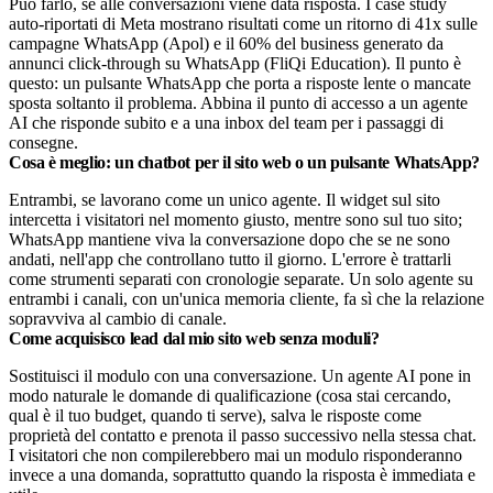
Può farlo, se alle conversazioni viene data risposta. I case study
auto-riportati di Meta mostrano risultati come un ritorno di 41x sulle
campagne WhatsApp (Apol) e il 60% del business generato da
annunci click-through su WhatsApp (FliQi Education). Il punto è
questo: un pulsante WhatsApp che porta a risposte lente o mancate
sposta soltanto il problema. Abbina il punto di accesso a un agente
AI che risponde subito e a una inbox del team per i passaggi di
consegne.
Cosa è meglio: un chatbot per il sito web o un pulsante WhatsApp?
Entrambi, se lavorano come un unico agente. Il widget sul sito
intercetta i visitatori nel momento giusto, mentre sono sul tuo sito;
WhatsApp mantiene viva la conversazione dopo che se ne sono
andati, nell'app che controllano tutto il giorno. L'errore è trattarli
come strumenti separati con cronologie separate. Un solo agente su
entrambi i canali, con un'unica memoria cliente, fa sì che la relazione
sopravviva al cambio di canale.
Come acquisisco lead dal mio sito web senza moduli?
Sostituisci il modulo con una conversazione. Un agente AI pone in
modo naturale le domande di qualificazione (cosa stai cercando,
qual è il tuo budget, quando ti serve), salva le risposte come
proprietà del contatto e prenota il passo successivo nella stessa chat.
I visitatori che non compilerebbero mai un modulo risponderanno
invece a una domanda, soprattutto quando la risposta è immediata e