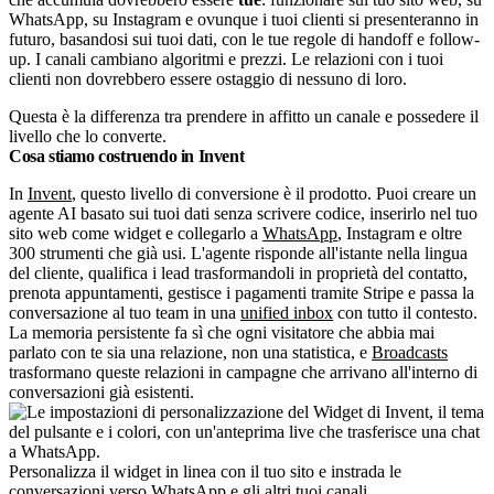
WhatsApp, su Instagram e ovunque i tuoi clienti si presenteranno in
futuro, basandosi sui tuoi dati, con le tue regole di handoff e follow-
up. I canali cambiano algoritmi e prezzi. Le relazioni con i tuoi
clienti non dovrebbero essere ostaggio di nessuno di loro.
Questa è la differenza tra prendere in affitto un canale e possedere il
livello che lo converte.
Cosa stiamo costruendo in Invent
In
Invent
, questo livello di conversione è il prodotto. Puoi creare un
agente AI basato sui tuoi dati senza scrivere codice, inserirlo nel tuo
sito web come widget e collegarlo a
WhatsApp
, Instagram e oltre
300 strumenti che già usi. L'agente risponde all'istante nella lingua
del cliente, qualifica i lead trasformandoli in proprietà del contatto,
prenota appuntamenti, gestisce i pagamenti tramite Stripe e passa la
conversazione al tuo team in una
unified inbox
con tutto il contesto.
La memoria persistente fa sì che ogni visitatore che abbia mai
parlato con te sia una relazione, non una statistica, e
Broadcasts
trasformano queste relazioni in campagne che arrivano all'interno di
conversazioni già esistenti.
Personalizza il widget in linea con il tuo sito e instrada le
conversazioni verso WhatsApp e gli altri tuoi canali.