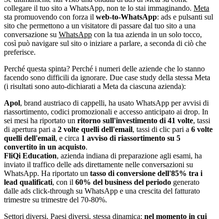
collegare il tuo sito a WhatsApp, non te lo stai immaginando.
Meta
sta promuovendo con forza il
web-to-WhatsApp
: ads e pulsanti sul
sito che permettono a un visitatore di passare dal tuo sito a una
conversazione su
WhatsApp
con la tua azienda in un solo tocco,
così può navigare sul sito o iniziare a parlare, a seconda di ciò che
preferisce.
Perché questa spinta? Perché i numeri delle aziende che lo stanno
facendo sono difficili da ignorare. Due case study della stessa Meta
(i risultati sono auto-dichiarati a Meta da ciascuna azienda):
Apol
, brand austriaco di cappelli, ha usato WhatsApp per avvisi di
riassortimento, codici promozionali e accesso anticipato ai drop. In
sei mesi ha riportato un
ritorno sull'investimento di 41 volte
, tassi
di apertura pari a
2 volte quelli dell'email
, tassi di clic pari a
6 volte
quelli dell'email
, e circa
1 avviso di riassortimento su 5
convertito in un acquisto
.
FliQi Education
, azienda indiana di preparazione agli esami, ha
inviato il traffico delle ads direttamente nelle conversazioni su
WhatsApp. Ha riportato un
tasso di conversione dell'85% tra i
lead qualificati
, con il
60% del business del periodo
generato
dalle ads click-through su WhatsApp e una crescita del fatturato
trimestre su trimestre del 70-80%.
Settori diversi, Paesi diversi, stessa dinamica:
nel momento in cui