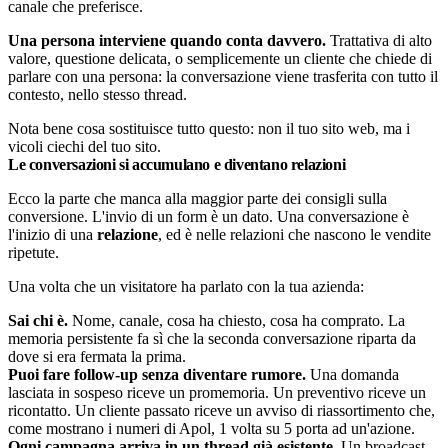
canale che preferisce.
Una persona interviene quando conta davvero.
Trattativa di alto
valore, questione delicata, o semplicemente un cliente che chiede di
parlare con una persona: la conversazione viene trasferita con tutto il
contesto, nello stesso thread.
Nota bene cosa sostituisce tutto questo: non il tuo sito web, ma i
vicoli ciechi del tuo sito.
Le conversazioni si accumulano e diventano relazioni
Ecco la parte che manca alla maggior parte dei consigli sulla
conversione. L'invio di un form è un dato. Una conversazione è
l'inizio di una
relazione
, ed è nelle relazioni che nascono le vendite
ripetute.
Una volta che un visitatore ha parlato con la tua azienda:
Sai chi è.
Nome, canale, cosa ha chiesto, cosa ha comprato. La
memoria persistente fa sì che la seconda conversazione riparta da
dove si era fermata la prima.
Puoi fare follow-up senza diventare rumore.
Una domanda
lasciata in sospeso riceve un promemoria. Un preventivo riceve un
ricontatto. Un cliente passato riceve un avviso di riassortimento che,
come mostrano i numeri di Apol, 1 volta su 5 porta ad un'azione.
Ogni campagna arriva in un thread già esistente.
Un broadcast