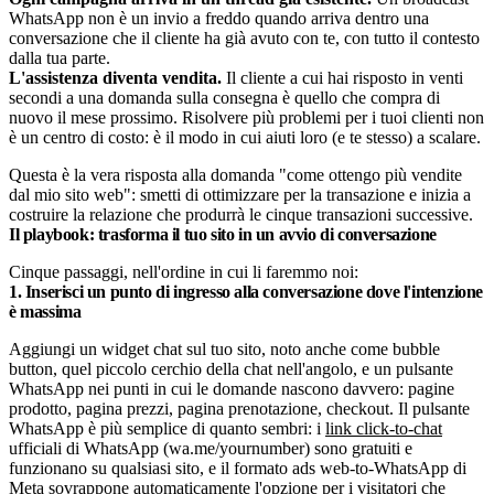
WhatsApp non è un invio a freddo quando arriva dentro una
conversazione che il cliente ha già avuto con te, con tutto il contesto
dalla tua parte.
L'assistenza diventa vendita.
Il cliente a cui hai risposto in venti
secondi a una domanda sulla consegna è quello che compra di
nuovo il mese prossimo. Risolvere più problemi per i tuoi clienti non
è un centro di costo: è il modo in cui aiuti loro (e te stesso) a scalare.
Questa è la vera risposta alla domanda "come ottengo più vendite
dal mio sito web": smetti di ottimizzare per la transazione e inizia a
costruire la relazione che produrrà le cinque transazioni successive.
Il playbook: trasforma il tuo sito in un avvio di conversazione
Cinque passaggi, nell'ordine in cui li faremmo noi:
1. Inserisci un punto di ingresso alla conversazione dove l'intenzione
è massima
Aggiungi un widget chat sul tuo sito, noto anche come bubble
button, quel piccolo cerchio della chat nell'angolo, e un pulsante
WhatsApp nei punti in cui le domande nascono davvero: pagine
prodotto, pagina prezzi, pagina prenotazione, checkout. Il pulsante
WhatsApp è più semplice di quanto sembri: i
link click-to-chat
ufficiali di WhatsApp (wa.me/yournumber) sono gratuiti e
funzionano su qualsiasi sito, e il formato ads web-to-WhatsApp di
Meta sovrappone automaticamente l'opzione per i visitatori che