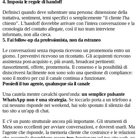
4. Imposta le regole di handoff
Definisci quando deve subentrare una persona: dimensione della
trattativa, sentiment, temi specifici o semplicemente "il cliente l'ha
chiesto". L'handoff dovrebbe arrivare con l'intera conversazione e la
cronologia del contatto allegate, così il tuo team interviene
informato, non alla cieca.
5. Fai follow-up da professionista, non da estraneo
Le conversazioni senza risposta ricevono un promemoria entro un
giorno. I preventivi ricevono un ricontatto. Gli acquirenti ricevono
assistenza post-acquisto e, più avanti, broadcast pertinenti:
riassortimenti, offerte, promemoria. Il consenso e la possibilità di
disiscriversi facilmente non sono solo una questione di compliance:
sono il motivo per cui il canale continua a funzionare.
Possiedi il tuo agente, qualunque sia il canale
Una cautela mentre cavalchi quest'onda:
un semplice pulsante
WhatsApp non è una strategia.
Se toccarlo porta a un telefono a
cui nessuno risponde nei weekend, hai solo spostato il silenzio dal
tuo sito a un'app di chat.
E c'è un punto strutturale ancora più importante. Gli strumenti di
Meta sono eccellenti per avviare conversazioni, e dovresti usarli. Ma
l'agente che risponde, la memoria cliente che costruisce e le relazioni
che accumula dovrebbero essere
tue
: funzionare sul tuo sito web, su