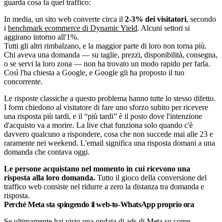
guarda cosa fa quel traffico:
In media, un sito web converte circa il
2-3% dei visitatori
, secondo
i
benchmark ecommerce di Dynamic Yield
. Alcuni settori si
aggirano intorno all'1%.
Tutti gli altri rimbalzano, e la maggior parte di loro non torna più.
Chi aveva una domanda — su taglie, prezzi, disponibilità, consegna,
o se servi la loro zona — non ha trovato un modo rapido per farla.
Così l'ha chiesta a Google, e Google gli ha proposto il tuo
concorrente.
Le risposte classiche a questo problema hanno tutte lo stesso difetto.
I form chiedono al visitatore di fare uno sforzo subito per ricevere
una risposta più tardi, e il “più tardi” è il posto dove l'intenzione
d'acquisto va a morire. La live chat funziona solo quando c'è
davvero qualcuno a rispondere, cosa che non succede mai alle 23 e
raramente nei weekend. L'email significa una risposta domani a una
domanda che contava oggi.
Le persone acquistano nel momento in cui ricevono una
risposta alla loro domanda.
Tutto il gioco della conversione del
traffico web consiste nel ridurre a zero la distanza tra domanda e
risposta.
Perché Meta sta spingendo il web-to-WhatsApp proprio ora
Se ultimamente hai visto una ondata di ads di Meta su come