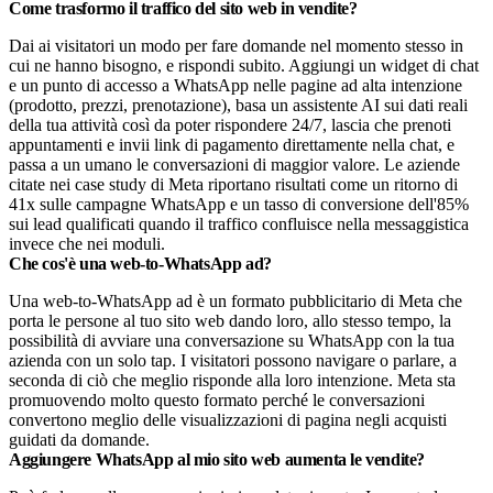
Come trasformo il traffico del sito web in vendite?
Dai ai visitatori un modo per fare domande nel momento stesso in
cui ne hanno bisogno, e rispondi subito. Aggiungi un widget di chat
e un punto di accesso a WhatsApp nelle pagine ad alta intenzione
(prodotto, prezzi, prenotazione), basa un assistente AI sui dati reali
della tua attività così da poter rispondere 24/7, lascia che prenoti
appuntamenti e invii link di pagamento direttamente nella chat, e
passa a un umano le conversazioni di maggior valore. Le aziende
citate nei case study di Meta riportano risultati come un ritorno di
41x sulle campagne WhatsApp e un tasso di conversione dell'85%
sui lead qualificati quando il traffico confluisce nella messaggistica
invece che nei moduli.
Che cos'è una web-to-WhatsApp ad?
Una web-to-WhatsApp ad è un formato pubblicitario di Meta che
porta le persone al tuo sito web dando loro, allo stesso tempo, la
possibilità di avviare una conversazione su WhatsApp con la tua
azienda con un solo tap. I visitatori possono navigare o parlare, a
seconda di ciò che meglio risponde alla loro intenzione. Meta sta
promuovendo molto questo formato perché le conversazioni
convertono meglio delle visualizzazioni di pagina negli acquisti
guidati da domande.
Aggiungere WhatsApp al mio sito web aumenta le vendite?