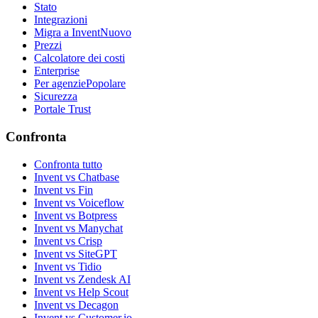
Stato
Integrazioni
Migra a Invent
Nuovo
Prezzi
Calcolatore dei costi
Enterprise
Per agenzie
Popolare
Sicurezza
Portale Trust
Confronta
Confronta tutto
Invent vs Chatbase
Invent vs Fin
Invent vs Voiceflow
Invent vs Botpress
Invent vs Manychat
Invent vs Crisp
Invent vs SiteGPT
Invent vs Tidio
Invent vs Zendesk AI
Invent vs Help Scout
Invent vs Decagon
Invent vs Customer.io