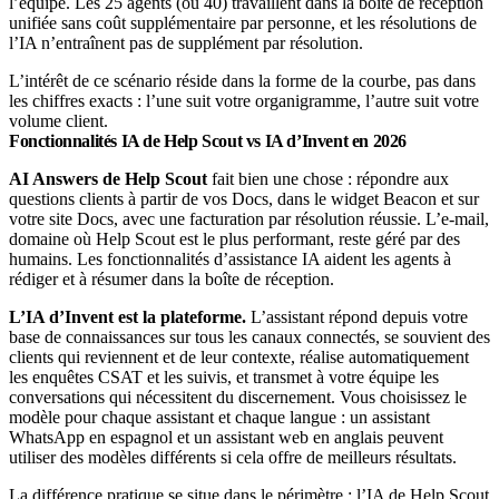
l’équipe. Les 25 agents (ou 40) travaillent dans la boîte de réception
unifiée sans coût supplémentaire par personne, et les résolutions de
l’IA n’entraînent pas de supplément par résolution.
L’intérêt de ce scénario réside dans la forme de la courbe, pas dans
les chiffres exacts : l’une suit votre organigramme, l’autre suit votre
volume client.
Fonctionnalités IA de Help Scout vs IA d’Invent en 2026
AI Answers de Help Scout
fait bien une chose : répondre aux
questions clients à partir de vos Docs, dans le widget Beacon et sur
votre site Docs, avec une facturation par résolution réussie. L’e-mail,
domaine où Help Scout est le plus performant, reste géré par des
humains. Les fonctionnalités d’assistance IA aident les agents à
rédiger et à résumer dans la boîte de réception.
L’IA d’Invent est la plateforme.
L’assistant répond depuis votre
base de connaissances sur tous les canaux connectés, se souvient des
clients qui reviennent et de leur contexte, réalise automatiquement
les enquêtes CSAT et les suivis, et transmet à votre équipe les
conversations qui nécessitent du discernement. Vous choisissez le
modèle pour chaque assistant et chaque langue : un assistant
WhatsApp en espagnol et un assistant web en anglais peuvent
utiliser des modèles différents si cela offre de meilleurs résultats.
La différence pratique se situe dans le périmètre : l’IA de Help Scout