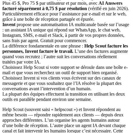
Plus 45 $, Pro 75 $ par utilisateur et par mois, avec
AI Answers
facturé séparément à 0,75 $ par résolution
(vérifié en juin 2026).
Particulièrement efficace pour l’assistance par e-mail et sur le web,
grâce à une boîte de réception partagée et épurée.
Invent
propose une automatisation IA multicanale basée sur l’usage
: un assistant IA unique qui répond sur WhatsApp, le chat web,
Instagram, SMS, e-mail et Slack, à partir de vos propres données,
sans frais par agent. Gratuit pour commencer.
La différence fondamentale en une phrase :
Help Scout facture les
personnes, Invent facture le travail.
L’une des factures augmente
quand vous recrutez ; l’autre suit les conversations réellement
traitées par votre IA.
Choisissez Help Scout si votre support se déroule dans une boîte e-
mail et que vous recherchez un outil de support bien organisé.
Choisissez Invent si vos clients vous écrivent sur des canaux de
messagerie et que vous souhaitez que l’IA résolve la plupart des
conversations avant l’intervention d’un humain.
La plupart des équipes effectuent la transition en utilisant les deux
outils en parallèle pendant environ une semaine.
Help Scout (souvent saisi « helpscout ») et Invent répondent au
même besoin — répondre rapidement aux clients — depuis deux
approches différentes. L’un organise les agents humains autour
d’une boîte de réception. L’autre place un agent IA devant chaque
canal et fait intervenir les humains lorsque c’est nécessaire. Cette