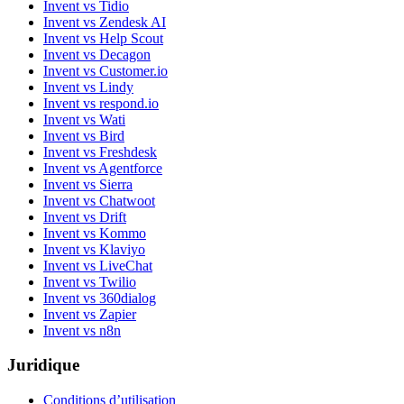
Invent vs Tidio
Invent vs Zendesk AI
Invent vs Help Scout
Invent vs Decagon
Invent vs Customer.io
Invent vs Lindy
Invent vs respond.io
Invent vs Wati
Invent vs Bird
Invent vs Freshdesk
Invent vs Agentforce
Invent vs Sierra
Invent vs Chatwoot
Invent vs Drift
Invent vs Kommo
Invent vs Klaviyo
Invent vs LiveChat
Invent vs Twilio
Invent vs 360dialog
Invent vs Zapier
Invent vs n8n
Juridique
Conditions d’utilisation