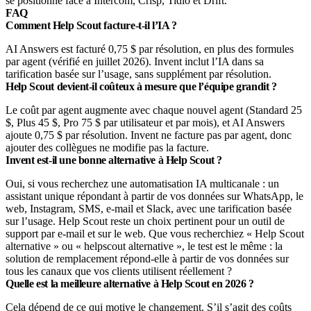
se positionne face à Intercom, Crisp, Tidio et Drift.
FAQ
Comment Help Scout facture-t-il l’IA ?
AI Answers est facturé 0,75 $ par résolution, en plus des formules
par agent (vérifié en juillet 2026). Invent inclut l’IA dans sa
tarification basée sur l’usage, sans supplément par résolution.
Help Scout devient-il coûteux à mesure que l’équipe grandit ?
Le coût par agent augmente avec chaque nouvel agent (Standard 25
$, Plus 45 $, Pro 75 $ par utilisateur et par mois), et AI Answers
ajoute 0,75 $ par résolution. Invent ne facture pas par agent, donc
ajouter des collègues ne modifie pas la facture.
Invent est-il une bonne alternative à Help Scout ?
Oui, si vous recherchez une automatisation IA multicanale : un
assistant unique répondant à partir de vos données sur WhatsApp, le
web, Instagram, SMS, e-mail et Slack, avec une tarification basée
sur l’usage. Help Scout reste un choix pertinent pour un outil de
support par e-mail et sur le web. Que vous recherchiez « Help Scout
alternative » ou « helpscout alternative », le test est le même : la
solution de remplacement répond-elle à partir de vos données sur
tous les canaux que vos clients utilisent réellement ?
Quelle est la meilleure alternative à Help Scout en 2026 ?
Cela dépend de ce qui motive le changement. S’il s’agit des coûts