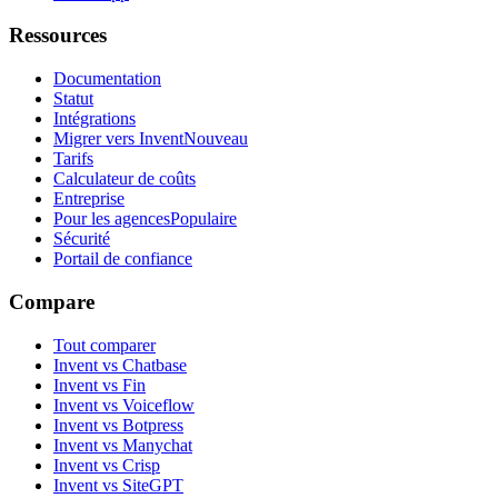
Ressources
Documentation
Statut
Intégrations
Migrer vers Invent
Nouveau
Tarifs
Calculateur de coûts
Entreprise
Pour les agences
Populaire
Sécurité
Portail de confiance
Compare
Tout comparer
Invent vs Chatbase
Invent vs Fin
Invent vs Voiceflow
Invent vs Botpress
Invent vs Manychat
Invent vs Crisp
Invent vs SiteGPT