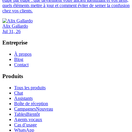
étape par étape : que deviennent votre ancien identifiant et vos liens,
quels éléments mettre à jour et comment éviter de semer la confusion
chez vos clients.
Alix Gallardo
Jul 31, 26
Entreprise
À propos
Blog
Contact
Produits
Tous les produits
Chat
Assistants
Boîte de réception
Campagnes
Nouveau
Tables
Bientôt
Agents vocaux
Cas d’usage
WhatsApp