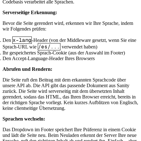
Codebasis verarbeitet alle Sprachen.
Serverseitige Erkennung:
Bevor die Seite gerendert wird, erkennen wir Ihre Sprache, indem
wir Folgendes prüfen:
x-lang
Den
-Header (von der Middleware gesetzt, wenn Sie eine
/es/...
Sprach-URL wie
verwendet haben)
Ihr gespeichertes Sprach-Cookie (aus der Auswahl im Footer)
Den Accept-Language-Header Ihres Browsers
Abrufen und Rendern:
Die Seite ruft den Beitrag mit dem erkannten Sprachcode über
unsere API ab. Die API gibt das passende Dokument aus Sanity
zurück. Die Seite wird serverseitig mit dem übersetzten Inhalt
gerendert, sodass das HTML, das Ihren Browser erreicht, bereits in
der richtigen Sprache vorliegt. Kein kurzes Aufblitzen von Englisch,
keine clientseitige Übersetzung.
Sprachen wechseln:
Das Dropdown im Footer speichert Ihre Präferenz in einem Cookie
und lädt die Seite neu. Beim Neuladen erkennt der Server Ihre neue
Sprache, ruft den richtigen Inhalt ab und rendert ihn. Einfach – aber