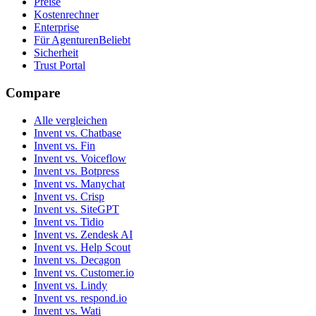
Preise
Kostenrechner
Enterprise
Für Agenturen
Beliebt
Sicherheit
Trust Portal
Compare
Alle vergleichen
Invent vs. Chatbase
Invent vs. Fin
Invent vs. Voiceflow
Invent vs. Botpress
Invent vs. Manychat
Invent vs. Crisp
Invent vs. SiteGPT
Invent vs. Tidio
Invent vs. Zendesk AI
Invent vs. Help Scout
Invent vs. Decagon
Invent vs. Customer.io
Invent vs. Lindy
Invent vs. respond.io
Invent vs. Wati