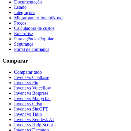
Documentação
Estado
Integrações
Migrar para o Invent
Novo
Preços
Calculadora de custos
Enterprise
Para agências
Popular
Segurança
Portal de confiança
Comparar
Comparar tudo
Invent vs Chatbase
Invent vs Fin
Invent vs Voiceflow
Invent vs Botpress
Invent vs Manychat
Invent vs Crisp
Invent vs SiteGPT
Invent vs Tidio
Invent vs Zendesk AI
Invent vs Help Scout
Invent vs Decagon