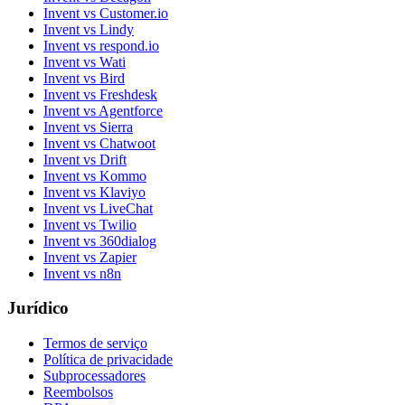
Invent vs Customer.io
Invent vs Lindy
Invent vs respond.io
Invent vs Wati
Invent vs Bird
Invent vs Freshdesk
Invent vs Agentforce
Invent vs Sierra
Invent vs Chatwoot
Invent vs Drift
Invent vs Kommo
Invent vs Klaviyo
Invent vs LiveChat
Invent vs Twilio
Invent vs 360dialog
Invent vs Zapier
Invent vs n8n
Jurídico
Termos de serviço
Política de privacidade
Subprocessadores
Reembolsos