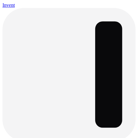
Invent