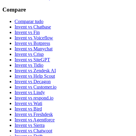
Compare
Comparar tudo
Invent vs Chatbase
Invent vs Fin
Invent vs Voiceflow
Invent vs Botpress
Invent vs Manychat
Invent vs Crisp
Invent vs SiteGPT
Invent vs Tidio
Invent vs Zendesk AI
Invent vs Help Scout
Invent vs Decagon
Invent vs Customer.io
Invent vs Lindy
Invent vs respond.io
Invent vs Wati
Invent vs Bird
Invent vs Freshdesk
Invent vs Agentforce
Invent vs Sierra
Invent vs Chatwoot