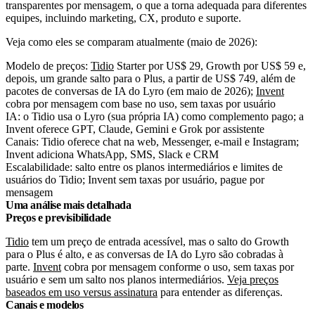
transparentes por mensagem, o que a torna adequada para diferentes
equipes, incluindo marketing, CX, produto e suporte.
Veja como eles se comparam atualmente (maio de 2026):
Modelo de preços:
Tidio
Starter por US$ 29, Growth por US$ 59 e,
depois, um grande salto para o Plus, a partir de US$ 749, além de
pacotes de conversas de IA do
Lyro
(em maio de 2026);
Invent
cobra por mensagem com base no uso, sem taxas por usuário
IA: o Tidio usa o Lyro (sua própria IA) como complemento pago; a
Invent oferece GPT, Claude, Gemini e Grok por assistente
Canais: Tidio oferece chat na web, Messenger, e-mail e Instagram;
Invent adiciona WhatsApp, SMS, Slack e CRM
Escalabilidade: salto entre os planos intermediários e limites de
usuários do Tidio; Invent sem taxas por usuário, pague por
mensagem
Uma análise mais detalhada
Preços e previsibilidade
Tidio
tem um preço de entrada acessível, mas o salto do Growth
para o Plus é alto, e as conversas de IA do
Lyro
são cobradas à
parte.
Invent
cobra por mensagem conforme o uso, sem taxas por
usuário e sem um salto nos planos intermediários.
Veja preços
baseados em uso versus assinatura
para entender as diferenças.
Canais e modelos