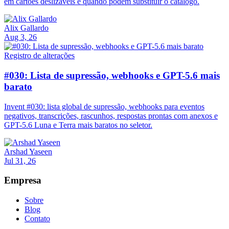
em cartões deslizáveis e quando podem substituir o catálogo.
Alix Gallardo
Aug 3, 26
Registro de alterações
#030: Lista de supressão, webhooks e GPT-5.6 mais
barato
Invent #030: lista global de supressão, webhooks para eventos
negativos, transcrições, rascunhos, respostas prontas com anexos e
GPT-5.6 Luna e Terra mais baratos no seletor.
Arshad Yaseen
Jul 31, 26
Empresa
Sobre
Blog
Contato