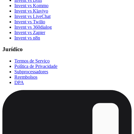
Invent vs Drift
Invent vs Kommo
Invent vs Klaviyo
Invent vs LiveChat
Invent vs Twilio
Invent vs 360dialog
Invent vs Zapier
Invent vs n8n
Jurídico
Termos de Serviço
Política de Privacidade
Subprocessadores
Reembolsos
DPA