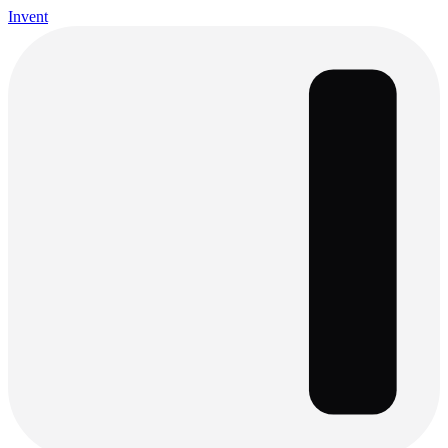
Invent